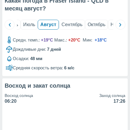
Какая погода в Fraser Island - QLD в
с помощью
или
месяц
август
?
данных из
чников,
и
й
Июнь
Июль
Август
Сентябрь
Октябрь
Ноябрь
вование
ие
Средн. темп.:
+19°C
Макс.:
+20°C
Мин:
+18°C
х данных
Дождливые дни:
7
дней
контента.
Осадки:
48 мм
ные
и
Средняя скорость ветра:
6 м/с
ция
м
я
Восход и закат солнца
рованная
Восход солнца
Заход солнца
нтент,
06:20
17:26
е
сти рекламы
ие сведения
и и