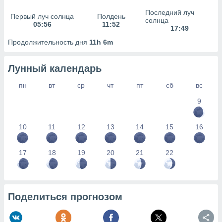
сервисов.
Последний луч
Первый луч солнца
Полдень
 наших 1199
солнца
05:56
11:52
неров
17:49
Продолжительность дня
11h 6m
Лунный календарь
пн
вт
ср
чт
пт
сб
вс
9
10
11
12
13
14
15
16
17
18
19
20
21
22
Поделиться прогнозом