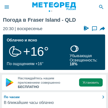
Погода в Fraser Island - QLD
ие о
циальности
20:30
воскресенье
...
oda.com
)
Облачно и ясно
+16°
алами,
тировать
Убывающая
ество
Освещенность:
яемой
По ощущениям +16°
18%
. Вы можете
ступ к этому
используя
Наслаждайтесь нашим
едующих
приложением совершенно
Установить
БЕСПЛАТНО
файлы
По часам
олучить
В ближайшие часы облачно
й доступ