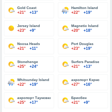
Gold Coast
Hamilton Island
+21°
+13°
+22°
+19°
Jersey Island
Magnetic Island
+23°
+9°
+20°
+18°
Noosa Heads
Port Douglas
+21°
+11°
+23°
+19°
Stonehenge
Surfers Paradise
+25°
+24°
+21°
+13°
Whitsunday Island
аэропорт Кэрнс
+22°
+19°
+27°
+16°
аэропорт Таунсвилл
Брисбен
+25°
+17°
+21°
+9°