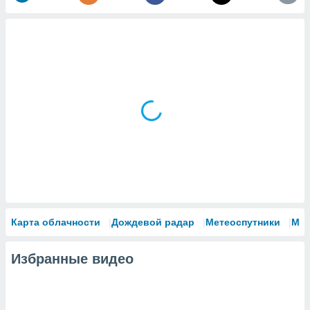
Карта облачности
Дождевой радар
Метеоспутники
Мо
Избранные видео