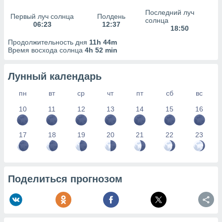
сервисов.
Последний луч
Первый луч солнца
Полдень
 наших 1199
солнца
06:23
12:37
неров
18:50
Продолжительность дня
11h 44m
Время восхода солнца
4h 52 min
Лунный календарь
пн
вт
ср
чт
пт
сб
вс
10
11
12
13
14
15
16
17
18
19
20
21
22
23
Поделиться прогнозом