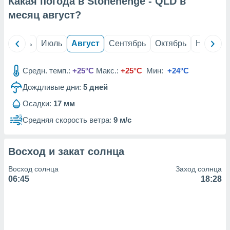
Какая погода в Stonehenge - QLD в
с помощью
или
месяц
август
?
данных из
чников,
и
й
Июнь
Июль
Август
Сентябрь
Октябрь
Ноябрь
вование
ие
Средн. темп.:
+25°C
Макс.:
+25°C
Мин:
+24°C
х данных
Дождливые дни:
5
дней
контента.
Осадки:
17 мм
ные
и
Средняя скорость ветра:
9 м/с
ция
м
я
Восход и закат солнца
рованная
Восход солнца
Заход солнца
нтент,
06:45
18:28
е
сти рекламы
ие сведения
и и