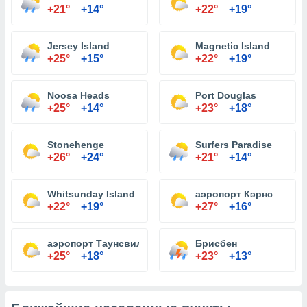
+21°
+14°
+22°
+19°
Jersey Island
Magnetic Island
+25°
+15°
+22°
+19°
Noosa Heads
Port Douglas
+25°
+14°
+23°
+18°
Stonehenge
Surfers Paradise
+26°
+24°
+21°
+14°
Whitsunday Island
аэропорт Кэрнс
+22°
+19°
+27°
+16°
аэропорт Таунсвилл
Брисбен
+25°
+18°
+23°
+13°