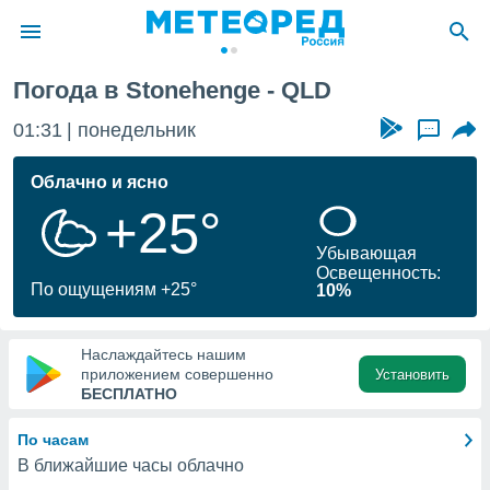
Погода в Stonehenge - QLD
ие о
циальности
01:31
понедельник
...
oda.com
)
Облачно и ясно
+25°
алами,
тировать
Убывающая
ество
Освещенность:
яемой
По ощущениям +25°
10%
. Вы можете
ступ к этому
используя
Наслаждайтесь нашим
едующих
приложением совершенно
Установить
БЕСПЛАТНО
файлы
По часам
олучить
В ближайшие часы облачно
й доступ