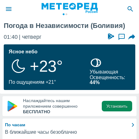
Погода в Независимости (Боливия)
ие о
циальности
01:40
четверг
...
oda.com
)
Ясное небо
+23°
алами,
тировать
Убывающая
ество
Освещенность:
яемой
По ощущениям +21°
44%
. Вы можете
ступ к этому
используя
Наслаждайтесь нашим
едующих
приложением совершенно
Установить
БЕСПЛАТНО
файлы
По часам
олучить
В ближайшие часы безоблачно
й доступ