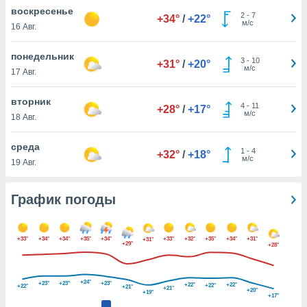
днако вы
воскресенье
2
-
7
+34°
/
+22°
сматривать
м/с
16 Авг.
изированную
понедельник
3
-
10
 можете
+31°
/
+20°
м/с
17 Авг.
от установки
ться
вторник
4
-
11
+28°
/
+17°
нашему веб-
м/с
18 Авг.
дписке,
у
среда
1
-
4
».
+32°
/
+18°
м/с
19 Авг.
гласия мы и
ры
График погоды
 файлы
кальные
торы или
 технологии
+33°
+34°
+34°
+35°
+34°
+33°
+32°
+35°
+34°
+31°
+31°
+29°
+28°
я,
оступа и
ерсональных
+24°
+23°
+23°
+23°
+22°
+22°
+22°
+22°
+21°
+21°
их как
+20°
+19°
+17°
 о вашем