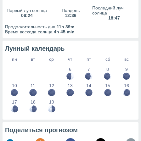
сервисов.
Последний луч
Первый луч солнца
Полдень
 наших 1199
солнца
06:24
12:36
неров
18:47
Продолжительность дня
11h 39m
Время восхода солнца
4h 45 min
Лунный календарь
пн
вт
ср
чт
пт
сб
вс
6
7
8
9
10
11
12
13
14
15
16
17
18
19
Поделиться прогнозом