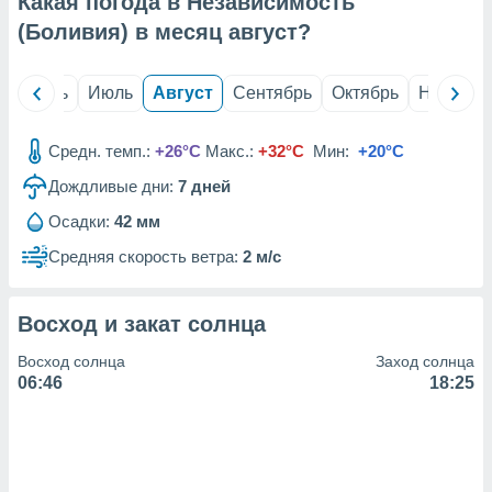
Какая погода в Независимость
с помощью
или
(Боливия) в месяц
август
?
данных из
чников,
и
й
Июнь
Июль
Август
Сентябрь
Октябрь
Ноябрь
вование
ие
Средн. темп.:
+26°C
Макс.:
+32°C
Мин:
+20°C
х данных
Дождливые дни:
7
дней
контента.
Осадки:
42 мм
ные
и
Средняя скорость ветра:
2 м/с
ция
м
я
Восход и закат солнца
рованная
Восход солнца
Заход солнца
нтент,
06:46
18:25
е
сти рекламы
ие сведения
и и