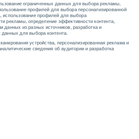
ользование ограниченных данных для выбора рекламы,
2
-
4
м/с
2
-
6
м/с
2
-
7
м/с
3
-
8
м/с
пользование профилей для выбора персонализированной
а, использование профилей для выбора
ти рекламы, определение эффективности контента,
9 августа
и данных из разных источников, разработка и
 данных для выбора контента.
северо-западный
0 Низкий
канирования устройства, персонализированная реклама и
°
2
-
4 м/с
FPS:
нет
аналитические сведения об аудитории и разработка
северо-западный
0 Низкий
°
3
-
4 м/с
FPS:
нет
северо-западный
0 Низкий
°
3
-
4 м/с
FPS:
нет
северо-западный
0 Низкий
°
3
-
5 м/с
FPS:
нет
северо-западный
1 Низкий
°
2
-
5 м/с
FPS:
нет