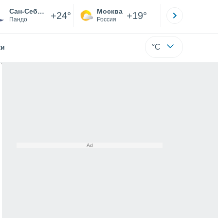
Сан-Себастьян
Москва
Санкт-
+24°
+19°
Пандо
Россия
Са
°C
жи