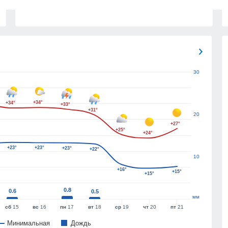
30
+34°
+34°
+33°
+31°
20
+27°
+25°
+24°
+23°
+23°
+23°
+22°
10
+16°
+15°
+15°
0.8
0.6
0.5
мм
сб
15
вс
16
пн
17
вт
18
ср
19
чт
20
пт
21
Минимальная
Дождь