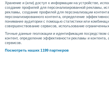
Хранение и (или) доступ к информации на устройстве, исп
2
-
5
м/с
3
-
9
м/с
4
-
10
м/с
создание профилей для персонализированной рекламы, ис
рекламы, создание профилей для персонализации контент
персонализированного контента, определение эффективнос
Погода в Сан-Себастьяне cегодня
, 
понимание аудитории с помощью статистики или комбинаци
совершенствование сервисов, использование ограниченных
Ясное небо
+24°
03:00
Точные данные геолокации и идентификация посредством с
Ощущаемая т.
+24
контент, определение эффективности рекламы и контента, 
сервисов.
Ясное небо
+24°
04:00
Посмотреть наших 1199 партнеров
Ощущаемая т.
+23
Ясное небо
+24°
05:00
Ощущаемая т.
+23
Ясное небо
+24°
06:00
Ощущаемая т.
+23
Солнечно
+25°
08:00
Ощущаемая т.
+26