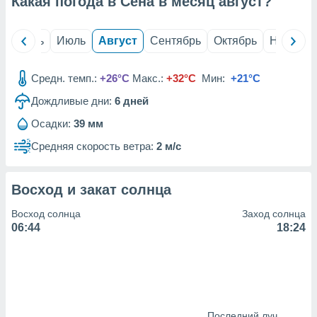
Какая погода в Сена в месяц
август
?
с помощью
или
данных из
й
Июнь
Июль
Август
Сентябрь
Октябрь
Ноябрь
чников,
и
вование
Средн. темп.:
+26°C
Макс.:
+32°C
Мин:
+21°C
ие
Дождливые дни:
6
дней
х данных
контента.
Осадки:
39 мм
ные
Средняя скорость ветра:
2 м/с
и
ция
м
Восход и закат солнца
я
Восход солнца
Заход солнца
рованная
06:44
18:24
нтент,
е
сти рекламы
ие сведения
и и
Последний луч