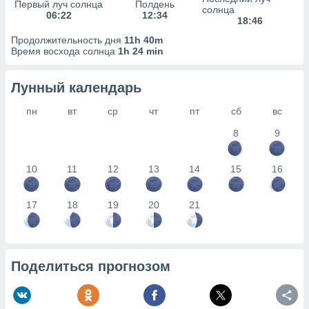
сервисов.
Первый луч солнца
Полдень
солнца
06:22
12:34
18:46
 наших 1199
неров
Продолжительность дня
11h 40m
Время восхода солнца
1h 24 min
Лунный календарь
пн
вт
ср
чт
пт
сб
вс
8
9
10
11
12
13
14
15
16
17
18
19
20
21
Поделиться прогнозом