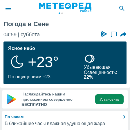
Погода в Сене
ие о
циальности
04:59
суббота
...
oda.com
)
Ясное небо
+23°
алами,
тировать
Убывающая
ество
Освещенность:
яемой
По ощущениям +23°
22%
. Вы можете
ступ к этому
используя
Наслаждайтесь нашим
едующих
приложением совершенно
Установить
БЕСПЛАТНО
файлы
По часам
олучить
В ближайшие часы влажная удушающая жара
й доступ