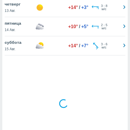
четверг
3
-
8
+14°
/
+3°
м/с
13 Авг.
и,
 файлам
пятница
2
-
5
+10°
/
+5°
м/с
14 Авг.
примете
айлов
суббота
3
-
6
+14°
/
+7°
се равно
м/с
15 Авг.
должать
ся нашим
pogoda.com.
ае мы
м, что
овлены
айлы cookie,
обходимы
ения
 веб-сайту,
файлы cookie
пользоваться
 действий
рекламы или
рованного