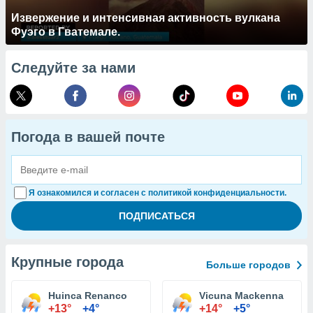
Извержение и интенсивная активность вулкана
Фуэго в Гватемале.
Следуйте за нами
Погода в вашей почте
Я ознакомился и согласен с политикой конфиденциальности.
Крупные города
Больше городов
Huinca Renanco
Vicuna Mackenna
+13°
+4°
+14°
+5°