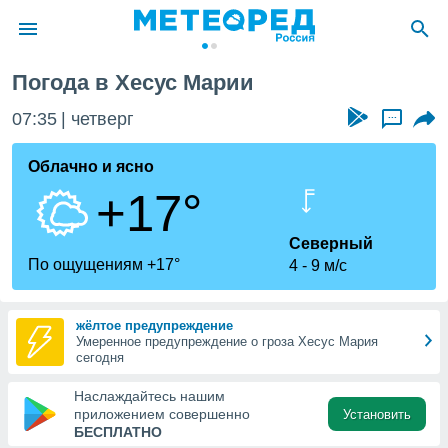
Погода в Хесус Марии
ие о
циальности
07:35
четверг
...
oda.com
)
Облачно и ясно
+17°
алами,
тировать
ество
Северный
яемой
По ощущениям +17°
4
9 м/с
. Вы можете
ступ к этому
используя
жёлтое предупреждение
едующих
Умеренное предупреждение о гроза Хесус Мария
сегодня
файлы
Наслаждайтесь нашим
олучить
приложением совершенно
Установить
й доступ
БЕСПЛАТНО