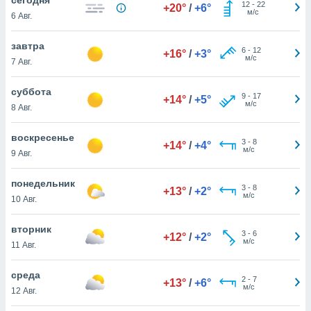
 и
12
-
22
+20°
/
+6°
м/с
6 Авг.
ть действия
я на веб-
же
завтра
6
-
12
+16°
/
+3°
пределенный
м/с
7 Авг.
обы
вам рекламу
суббота
9
-
17
зированный
+14°
/
+5°
м/с
8 Авг.
го основе.
айти
ьную
воскресенье
3
-
8
+14°
/
+4°
 в нашей
м/с
9 Авг.
йлов cookie
ремя
понедельник
3
-
8
гласие,
+13°
/
+2°
м/с
10 Авг.
опку
спользования
вторник
 cookie
3
-
6
+12°
/
+2°
м/с
нную в
11 Авг.
и нашего
среда
2
-
7
+13°
/
+6°
м/с
12 Авг.
ОГО ВЫ