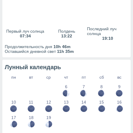
сервисов.
 наших 1199
неров
Последний луч
Первый луч солнца
Полдень
солнца
07:34
13:22
19:10
Продолжительность дня
10h 46m
Оставшийся дневной свет
11h 35m
Лунный календарь
пн
вт
ср
чт
пт
сб
вс
6
7
8
9
10
11
12
13
14
15
16
17
18
19