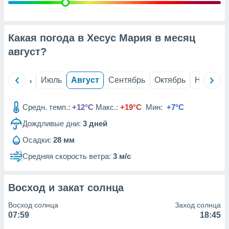
с помощью
или
данных из
чников,
Какая погода в Хесус Мария в месяц
и
вование
август
?
ие
х данных
й
Июнь
Июль
Август
Сентябрь
Октябрь
Ноябрь
контента.
ные
Средн. темп.:
+12°C
Макс.:
+19°C
Мин:
+7°C
и
Дождливые дни:
3
дней
ция
м
Осадки:
28 мм
я
Средняя скорость ветра:
3 м/с
рованная
нтент,
е
Восход и закат солнца
сти рекламы
Восход солнца
Заход солнца
ие сведения
07:59
18:45
и и