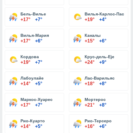
Бель-Вилье
Вилья-Карлос-Пас
+17°
+7°
+19°
+4°
Вилья-Мария
Каналы
+17°
+6°
+15°
+6°
Кордова
Крус-дель-Eje
+19°
+7°
+24°
+9°
Лабоулайе
Лас-Варильяс
+14°
+5°
+18°
+8°
Маркос-Хуарес
Мортерос
+17°
+7°
+21°
+8°
Рио-Куарто
Рио-Терсеро
+14°
+5°
+16°
+6°