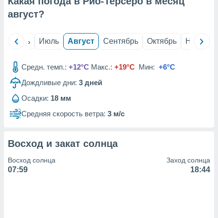
Какая погода в Рио-Терсеро в месяц
с помощью
или
август
?
данных из
чников,
и
й
Июнь
Июль
Август
Сентябрь
Октябрь
Ноябрь
вование
ие
Средн. темп.:
+12°C
Макс.:
+19°C
Мин:
+6°C
х данных
Дождливые дни:
3
дней
контента.
Осадки:
18 мм
ные
и
Средняя скорость ветра:
3 м/с
ция
м
я
Восход и закат солнца
рованная
Восход солнца
Заход солнца
нтент,
07:59
18:44
е
сти рекламы
ие сведения
и и