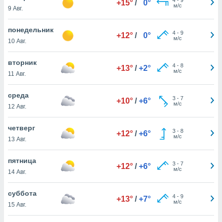
+15°
/
0°
 и
м/с
9 Авг.
ть действия
я на веб-
понедельник
же
4
-
9
+12°
/
0°
м/с
пределенный
10 Авг.
обы
вам рекламу
вторник
4
-
8
+13°
/
+2°
зированный
м/с
11 Авг.
го основе.
айти
среда
ьную
3
-
7
+10°
/
+6°
м/с
12 Авг.
 в нашей
йлов cookie
ремя
четверг
3
-
8
+12°
/
+6°
гласие,
м/с
13 Авг.
опку
спользования
пятница
 cookie
3
-
7
+12°
/
+6°
м/с
14 Авг.
нную в
и нашего
суббота
4
-
9
+13°
/
+7°
м/с
15 Авг.
ОГО ВЫ