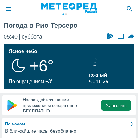
Погода в Рио-Терсеро
ие о
циальности
05:40
суббота
...
oda.com
)
Ясное небо
+6°
алами,
тировать
ество
южный
яемой
По ощущениям +3°
5
11 м/с
. Вы можете
ступ к этому
используя
Наслаждайтесь нашим
едующих
приложением совершенно
Установить
БЕСПЛАТНО
файлы
По часам
олучить
В ближайшие часы безоблачно
й доступ