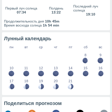
сервисов.
Последний луч
Первый луч солнца
Полдень
 наших 1199
солнца
07:34
13:22
неров
19:10
Продолжительность дня
10h 45m
Время восхода солнца
1h 54 min
Лунный календарь
пн
вт
ср
чт
пт
сб
вс
8
9
10
11
12
13
14
15
16
17
18
19
20
21
Поделиться прогнозом