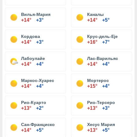
Вилья-Мария
Каналы
+14°
+3°
+14°
+5°
Кордова
Крус-дель-Eje
+14°
+3°
+16°
+7°
Лабоулайе
Лас-Варильяс
+14°
+4°
+14°
+4°
Маркос-Хуарес
Мортерос
+14°
+4°
+15°
+4°
Рио-Куарто
Рио-Терсеро
+13°
+2°
+13°
+3°
Сан-Франциско
Хесус Мария
+14°
+5°
+13°
+5°