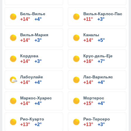
Бель-Вилье
Вилья-Карлос-Пас
+14°
+4°
+11°
+3°
Вилья-Мария
Каналы
+14°
+3°
+14°
+5°
Кордова
Крус-дель-Eje
+14°
+3°
+16°
+7°
Лабоулайе
Лас-Варильяс
+14°
+4°
+14°
+4°
Маркос-Хуарес
Мортерос
+14°
+4°
+15°
+4°
Рио-Куарто
Рио-Терсеро
+13°
+2°
+13°
+3°