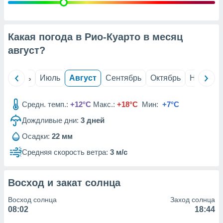
с помощью
или
данных из
чников,
Какая погода в Рио-Куарто в месяц
и
вование
август
?
ие
х данных
й
Июнь
Июль
Август
Сентябрь
Октябрь
Ноябрь
контента.
ные
Средн. темп.:
+12°C
Макс.:
+18°C
Мин:
+7°C
и
Дождливые дни:
3
дней
ция
м
Осадки:
22 мм
я
Средняя скорость ветра:
3 м/с
рованная
нтент,
е
Восход и закат солнца
сти рекламы
Восход солнца
Заход солнца
ие сведения
08:02
18:44
и и