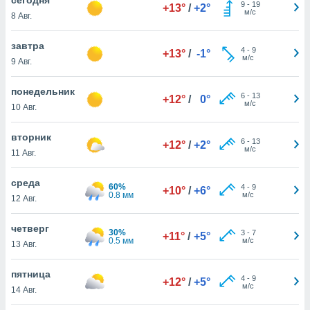
 и
9
-
19
+13°
/
+2°
м/с
8 Авг.
ть действия
я на веб-
же
завтра
4
-
9
+13°
/
-1°
пределенный
м/с
9 Авг.
обы
вам рекламу
понедельник
6
-
13
зированный
+12°
/
0°
м/с
10 Авг.
го основе.
айти
ьную
вторник
6
-
13
+12°
/
+2°
 в нашей
м/с
11 Авг.
йлов cookie
ремя
среда
60%
4
-
9
гласие,
+10°
/
+6°
0.8 мм
м/с
12 Авг.
опку
спользования
четверг
 cookie
30%
3
-
7
+11°
/
+5°
0.5 мм
м/с
нную в
13 Авг.
и нашего
пятница
4
-
9
+12°
/
+5°
м/с
14 Авг.
ОГО ВЫ