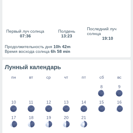
сервисов.
 наших 1199
неров
Последний луч
Первый луч солнца
Полдень
солнца
07:36
13:23
19:10
Продолжительность дня
10h 42m
Время восхода солнца
6h 58 min
Лунный календарь
пн
вт
ср
чт
пт
сб
вс
8
9
10
11
12
13
14
15
16
17
18
19
20
21