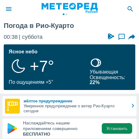
Погода в Рио-Куарто
ие о
циальности
00:38
суббота
...
oda.com
)
Ясное небо
+7°
алами,
тировать
Убывающая
ество
Освещенность:
яемой
По ощущениям +5°
22%
. Вы можете
ступ к этому
используя
жёлтое предупреждение
едующих
Умеренное предупреждение о ветер Рио-Куарто
сегодня
файлы
Наслаждайтесь нашим
олучить
приложением совершенно
Установить
й доступ
БЕСПЛАТНО