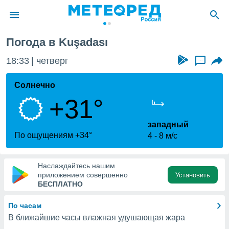
Погода в Kuşadası
ие о
циальности
18:33
четверг
...
oda.com
)
Солнечно
+31°
алами,
тировать
ество
западный
яемой
По ощущениям +34°
4
8 м/с
. Вы можете
ступ к этому
используя
Наслаждайтесь нашим
едующих
приложением совершенно
Установить
БЕСПЛАТНО
файлы
По часам
олучить
В ближайшие часы влажная удушающая жара
й доступ