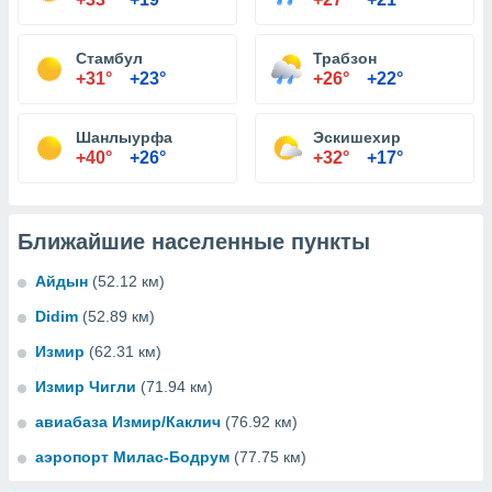
Стамбул
Трабзон
+31°
+23°
+26°
+22°
Шанлыурфа
Эскишехир
+40°
+26°
+32°
+17°
Ближайшие населенные пункты
Айдын
(52.12 км)
Didim
(52.89 км)
Измир
(62.31 км)
Измир Чигли
(71.94 км)
авиабаза Измир/Каклич
(76.92 км)
аэропорт Милас-Бодрум
(77.75 км)