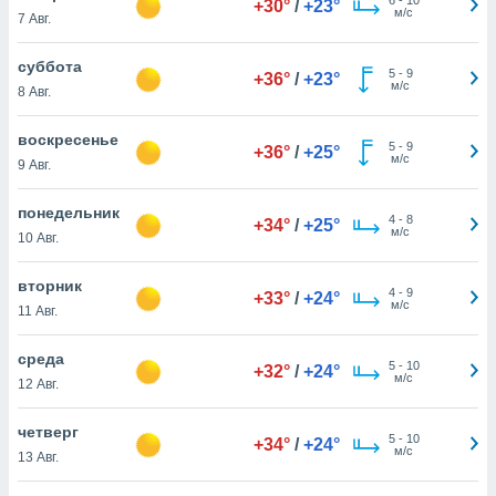
+30°
/
+23°
 и
м/с
7 Авг.
ть действия
я на веб-
суббота
же
5
-
9
+36°
/
+23°
м/с
пределенный
8 Авг.
обы
вам рекламу
воскресенье
5
-
9
+36°
/
+25°
зированный
м/с
9 Авг.
го основе.
айти
понедельник
ьную
4
-
8
+34°
/
+25°
м/с
10 Авг.
 в нашей
йлов cookie
ремя
вторник
4
-
9
+33°
/
+24°
гласие,
м/с
11 Авг.
опку
спользования
среда
 cookie
5
-
10
+32°
/
+24°
м/с
12 Авг.
нную в
и нашего
четверг
5
-
10
+34°
/
+24°
м/с
13 Авг.
ОГО ВЫ