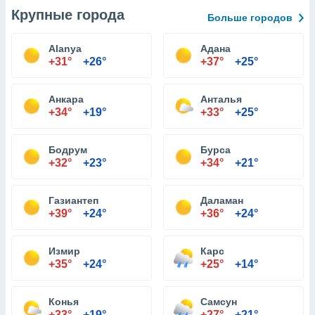
Крупные города
Больше городов
Alanya
Адана
+31°
+26°
+37°
+25°
Анкара
Анталья
+34°
+19°
+33°
+25°
Бодрум
Бурса
+32°
+23°
+34°
+21°
Газиантеп
Даламан
+39°
+24°
+36°
+24°
Измир
Карс
+35°
+24°
+25°
+14°
Конья
Самсун
+33°
+19°
+27°
+21°