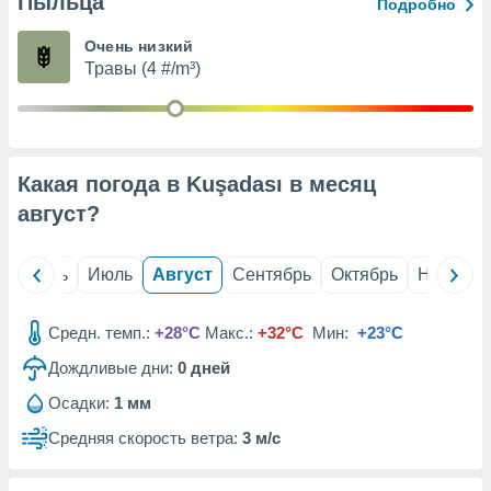
Пыльца
с помощью
Подробно
или
данных из
Очень низкий
чников,
Травы (4 #/m³)
и
вование
ие
х данных
Какая погода в Kuşadası в месяц
контента.
август
?
ные
и
ция
й
Июнь
Июль
Август
Сентябрь
Октябрь
Ноябрь
м
я
Средн. темп.:
+28°C
Макс.:
+32°C
Мин:
+23°C
рованная
Дождливые дни:
0
дней
нтент,
е
Осадки:
1 мм
сти рекламы
Средняя скорость ветра:
3 м/с
ие сведения
и и