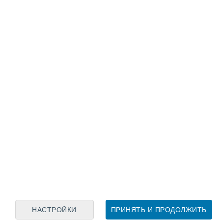
Лунный календарь
пн
вт
ср
чт
пт
сб
вс
7
8
9
10
11
12
13
14
15
16
17
18
19
20
НАСТРОЙКИ
ПРИНЯТЬ И ПРОДОЛЖИТЬ