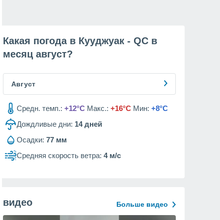
Какая погода в Кууджуак - QC в
месяц
август
?
Август
Средн. темп.:
+12°C
Макс.:
+16°C
Мин:
+8°C
Дождливые дни:
14
дней
Осадки:
77 мм
Средняя скорость ветра:
4 м/с
видео
Больше видео