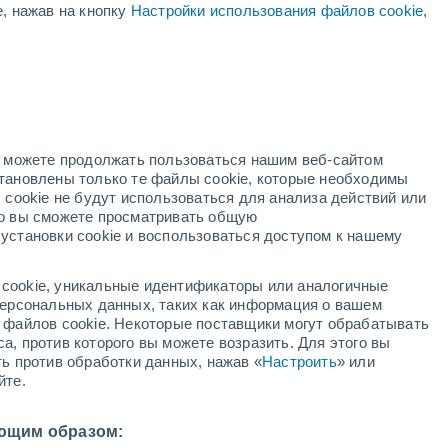
е, нажав на кнопку
Настройки использования файлов cookie
,
жёлтое предупреждение
Умеренное предупреждение о
высокая температура Кууджуак
сегодня
ый
Вероятность Грозы
В эти выходные
но можете продолжать пользоваться нашим веб-сайтом
становлены только те файлы cookie, которые необходимы
й радар
Метеоспутники
Модели
 cookie не будут использоваться для анализа действий или
ко вы сможете просматривать общую
установки cookie и воспользоваться доступом к нашему
недельник
вторник
среда
четверг
cookie, уникальные идентификаторы или аналогичные
10 Авг.
11 Авг.
12 Авг.
13 Авг.
 персональных данных, таких как информация о вашем
ы файлов cookie. Некоторые поставщики могут обрабатывать
а, против которого вы можете возразить. Для этого вы
ть против обработки данных, нажав «
Настроить
» или
70%
70%
70%
йте.
0.5 мм
5.3 мм
1.3 мм
22°
/
+13°
+13°
/
+8°
+9°
/
+6°
+15°
/
+4°
ющим образом: