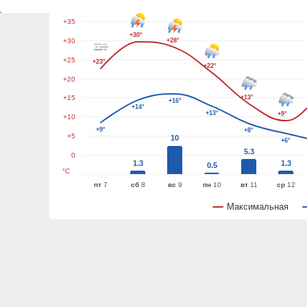
+40
+35
+30°
+30
+28°
+25
+23°
+22°
+20
+15
+13°
+16°
+14°
+13°
+9°
+10
+9°
+8°
+5
10
+6°
5.3
0
1.3
1.3
0.5
°C
пт
7
сб
8
вс
9
пн
10
вт
11
ср
12
Максимальная