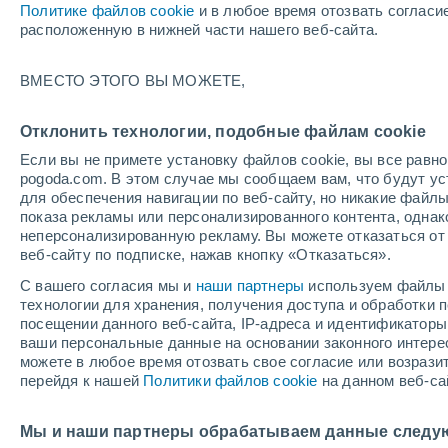
Политике файлов cookie
и в любое время отозвать согласи
+19°
расположенную в нижней части нашего веб-сайта.
Северо-
ВМЕСТО ЭТОГО ВЫ МОЖЕТЕ,
восточн
По ощущениям +19°
3
-
8 м/с
Отклонить технологии, подобные файлам cookie
Если вы не примете установку файлов cookie, вы все рав
pogoda.com. В этом случае мы сообщаем вам, что будут у
Погода на 1 – 7 дней
Карта облачности
Дождево
для обеспечения навигации по веб-сайту, но никакие файлы
показа рекламы или персонализированного контента, одна
неперсонализированную рекламу. Вы можете отказаться от 
веб-сайту по подписке, нажав кнопку «Отказаться».
завтра
воскресенье
по
cегодня
С вашего согласия мы и
наши партнеры
используем файлы 
8 Авг.
9 Авг.
7 Авг.
технологии для хранения, получения доступа и обработки
посещении данного веб-сайта, IP-адреса и идентификатор
ваши персональные данные на основании законного интерес
можете в любое время отозвать свое согласие или возрази
60%
80%
перейдя к нашей
Политики файлов cookie
на данном веб-са
1.3 мм
10 мм
+30°
/
+14°
+28°
/
+16°
+
+23°
/
+9°
Мы и наши партнеры обрабатываем данные следу