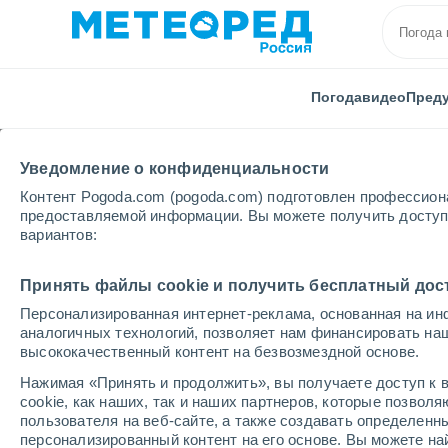
Погода
видео
Пред
Уведомление о конфиденциальности
Контент Pogoda.com (pogoda.com) подготовлен профессион
предоставляемой информации. Вы можете получить доступ 
вариантов:
Главная
Канада
Провинция Квебека
Кууджуа
Принять файлы cookie и получить бесплатный дос
Персонализированная интернет-реклама, основанная на ин
Погода в Кууджуак - 
аналогичных технологий, позволяет нам финансировать на
высококачественный контент на безвозмездной основе.
18:15
пятница
Нажимая «Принять и продолжить», вы получаете доступ к в
cookie, как наших, так и наших партнеров, которые позвол
пользователя на веб-сайте, а также создавать определенн
Облачно и ясно
персонализированный контент на его основе. Вы можете 