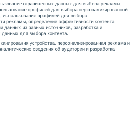
ользование ограниченных данных для выбора рекламы,
4
-
8
м/с
4
-
8
м/с
5
-
9
м/с
1
-
5
м/с
пользование профилей для выбора персонализированной
а, использование профилей для выбора
ти рекламы, определение эффективности контента,
 августа
и данных из разных источников, разработка и
 данных для выбора контента.
Северо-восточный
1 Низкий
канирования устройства, персонализированная реклама и
°
4
-
8 м/с
FPS:
нет
аналитические сведения об аудитории и разработка
Северо-восточный
1 Низкий
°
3
-
8 м/с
FPS:
нет
Северо-восточный
0 Низкий
°
3
-
7 м/с
FPS:
нет
Северо-восточный
0 Низкий
°
3
-
6 м/с
FPS:
нет
восточный
0 Низкий
°
3
-
6 м/с
FPS:
нет