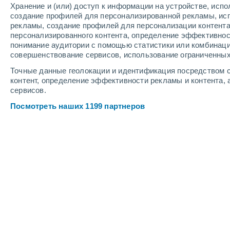
Хранение и (или) доступ к информации на устройстве, исп
5
-
11
м/с
4
-
12
м/с
4
-
8
м/с
создание профилей для персонализированной рекламы, ис
рекламы, создание профилей для персонализации контент
персонализированного контента, определение эффективнос
Погода в Кууджуак - QC cегодня
, 7
понимание аудитории с помощью статистики или комбинаци
совершенствование сервисов, использование ограниченных
Облачно и ясно
+20°
Точные данные геолокации и идентификация посредством с
17:00
Ощущаемая т.
+20
контент, определение эффективности рекламы и контента, 
сервисов.
Облачно и ясно
+19°
Посмотреть наших 1199 партнеров
18:00
Ощущаемая т.
+19
Облачно и ясно
+18°
19:00
Ощущаемая т.
+18
Облачно и ясно
+17°
20:00
Ощущаемая т.
+17
Облачно и ясно
+15°
21:00
Ощущаемая т.
+15