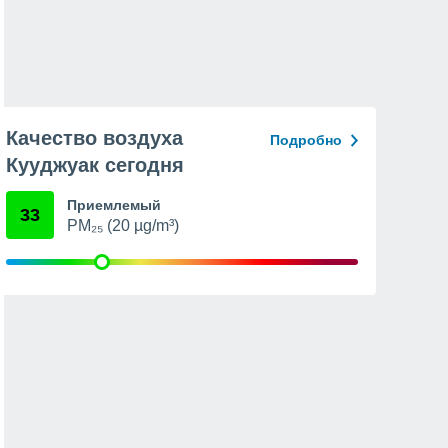
Качество воздуха
Подробно
Кууджуак сегодня
Приемлемый
33
PM₂₅ (20 µg/m³)