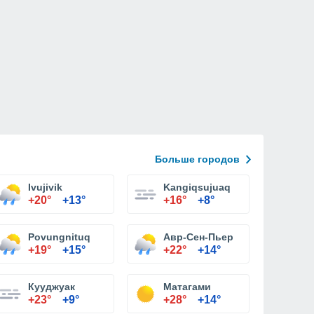
Больше городов
Ivujivik
Kangiqsujuaq
+20°
+13°
+16°
+8°
Povungnituq
Авр-Сен-Пьер
+19°
+15°
+22°
+14°
Кууджуак
Матагами
+23°
+9°
+28°
+14°