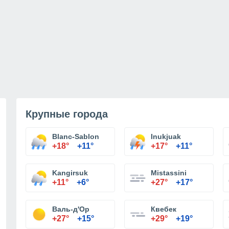
Крупные города
Blanc-Sablon
Inukjuak
+18°
+11°
+17°
+11°
Kangirsuk
Mistassini
+11°
+6°
+27°
+17°
Валь-д'Ор
Квебек
+27°
+15°
+29°
+19°