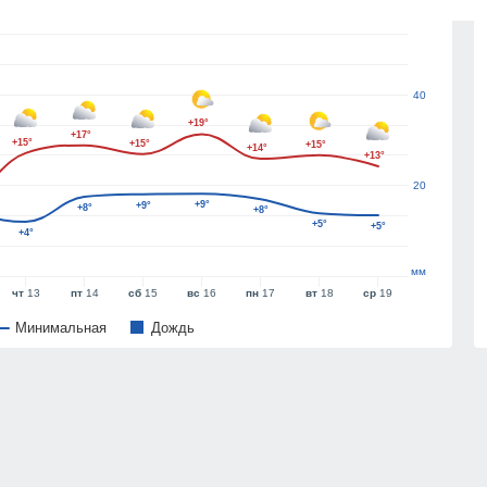
60
40
+19°
+17°
+15°
+15°
+15°
+14°
+13°
20
+9°
+9°
+8°
+8°
+5°
+5°
+4°
мм
чт
13
пт
14
сб
15
вс
16
пн
17
вт
18
ср
19
Минимальная
Дождь