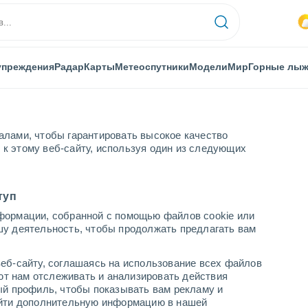
упреждения
Радар
Карты
Метеоспутники
Модели
Мир
Горные лы
алами, чтобы гарантировать высокое качество
к этому веб-сайту, используя один из следующих
к
туп
формации, собранной с помощью файлов cookie или
QC
шу деятельность, чтобы продолжать предлагать вам
...
еб-сайту, соглашаясь на использование всех файлов
яют нам отслеживать и анализировать действия
По часам
ый профиль, чтобы показывать вам рекламу и
В ближайшие часы облачно
найти дополнительную информацию в нашей