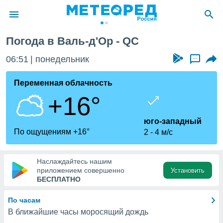
Погода в Валь-д'Ор - QC
ие о
циальности
06:51
понедельник
...
oda.com
)
Переменная облачность
+16°
алами,
тировать
ество
юго-западный
яемой
По ощущениям +16°
2
4 м/с
. Вы можете
ступ к этому
используя
Наслаждайтесь нашим
едующих
приложением совершенно
Установить
БЕСПЛАТНО
файлы
По часам
олучить
В ближайшие часы моросящий дождь
й доступ