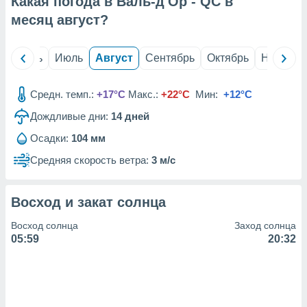
Какая погода в Валь-д'Ор - QC в
с помощью
или
месяц
август
?
данных из
чников,
и
й
Июнь
Июль
Август
Сентябрь
Октябрь
Ноябрь
вование
ие
Средн. темп.:
+17°C
Макс.:
+22°C
Мин:
+12°C
х данных
Дождливые дни:
14
дней
контента.
Осадки:
104 мм
ные
и
Средняя скорость ветра:
3 м/с
ция
м
я
Восход и закат солнца
рованная
Восход солнца
Заход солнца
нтент,
05:59
20:32
е
сти рекламы
ие сведения
и и