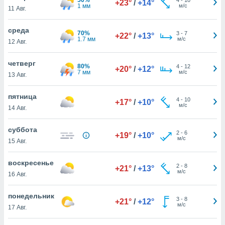
+23°
/
+14°
 и
1 мм
м/с
11 Авг.
ть действия
я на веб-
среда
же
70%
3
-
7
+22°
/
+13°
1.7 мм
м/с
пределенный
12 Авг.
обы
вам рекламу
четверг
80%
4
-
12
+20°
/
+12°
зированный
7 мм
м/с
13 Авг.
го основе.
айти
пятница
ьную
4
-
10
+17°
/
+10°
м/с
14 Авг.
 в нашей
йлов cookie
ремя
суббота
2
-
6
+19°
/
+10°
гласие,
м/с
15 Авг.
опку
спользования
воскресенье
 cookie
2
-
8
+21°
/
+13°
м/с
16 Авг.
нную в
и нашего
понедельник
3
-
8
+21°
/
+12°
м/с
17 Авг.
ОГО ВЫ