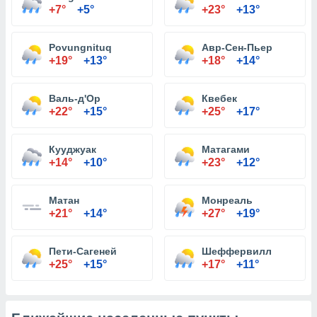
+7°
+5°
+23°
+13°
Povungnituq
Авр-Сен-Пьер
+19°
+13°
+18°
+14°
Валь-д'Ор
Квебек
+22°
+15°
+25°
+17°
Кууджуак
Матагами
+14°
+10°
+23°
+12°
Матан
Монреаль
+21°
+14°
+27°
+19°
Пети-Сагеней
Шеффервилл
+25°
+15°
+17°
+11°