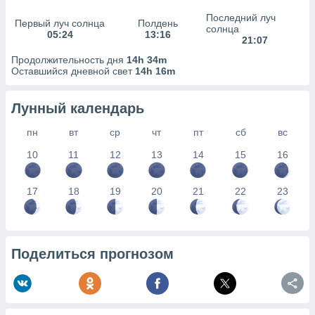
сервисов.
Последний луч
Первый луч солнца
Полдень
 наших 1199
солнца
05:24
13:16
неров
21:07
Продолжительность дня
14h 34m
Оставшийся дневной свет
14h 16m
Лунный календарь
пн
вт
ср
чт
пт
сб
вс
10
11
12
13
14
15
16
17
18
19
20
21
22
23
Поделиться прогнозом