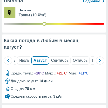
Пыльца
с помощью
Подробно
или
данных из
Низкий
чников,
Травы (10 #/m³)
и
вование
ие
х данных
Какая погода в Любим в месяц
контента.
август
?
ные
и
ция
й
Июнь
Июль
Август
Сентябрь
Октябрь
Ноябрь
м
я
Средн. темп.:
+16°C
Макс.:
+21°C
Мин:
+11°C
рованная
Дождливые дни:
14
дней
нтент,
е
Осадки:
78 мм
сти рекламы
Средняя скорость ветра:
3 м/с
ие сведения
и и