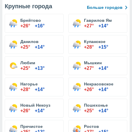
Крупные города
Больше городов
Брейтово
Гаврилов Ям
+26°
+16°
+27°
+14°
Данилов
Купанское
+25°
+14°
+28°
+15°
Любим
Мышкин
+25°
+13°
+27°
+14°
Нагорье
Некрасовское
+28°
+14°
+26°
+14°
Новый Некоуз
Пошехонье
+26°
+14°
+25°
+14°
Пречистое
Ростов
+25°
+13°
+27°
+15°