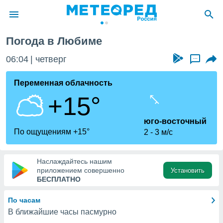
Погода в Любиме
ие о
циальности
06:04
четверг
...
oda.com
)
Переменная облачность
+15°
алами,
тировать
ество
юго-восточный
яемой
По ощущениям +15°
2
3 м/с
. Вы можете
ступ к этому
используя
Наслаждайтесь нашим
едующих
приложением совершенно
Установить
БЕСПЛАТНО
файлы
По часам
олучить
В ближайшие часы пасмурно
й доступ