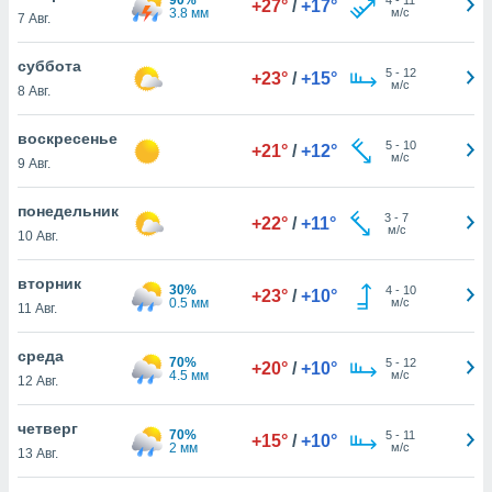
+27°
/
+17°
 и
3.8 мм
м/с
7 Авг.
ть действия
я на веб-
суббота
же
5
-
12
+23°
/
+15°
м/с
пределенный
8 Авг.
обы
вам рекламу
воскресенье
5
-
10
+21°
/
+12°
зированный
м/с
9 Авг.
го основе.
айти
понедельник
ьную
3
-
7
+22°
/
+11°
м/с
10 Авг.
 в нашей
йлов cookie
ремя
вторник
30%
4
-
10
+23°
/
+10°
гласие,
0.5 мм
м/с
11 Авг.
опку
спользования
среда
 cookie
70%
5
-
12
+20°
/
+10°
4.5 мм
м/с
12 Авг.
нную в
и нашего
четверг
70%
5
-
11
+15°
/
+10°
2 мм
м/с
13 Авг.
ОГО ВЫ