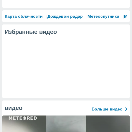
Карта облачности
Дождевой радар
Метеоспутники
Мо
Избранные видео
видео
Больше видео