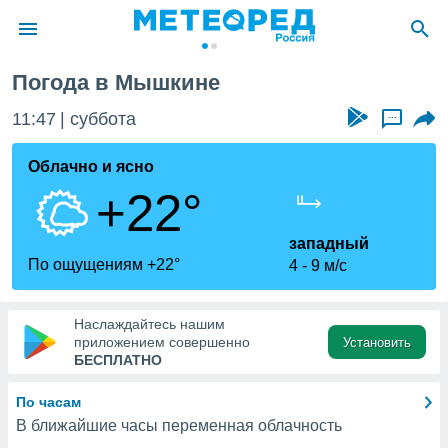
Погода в Мышкине
ие о
циальности
11:47
суббота
...
oda.com
)
Облачно и ясно
+22°
алами,
тировать
ество
западный
яемой
По ощущениям +22°
4
9 м/с
. Вы можете
ступ к этому
используя
Наслаждайтесь нашим
едующих
приложением совершенно
Установить
БЕСПЛАТНО
файлы
По часам
олучить
В ближайшие часы переменная облачность
й доступ