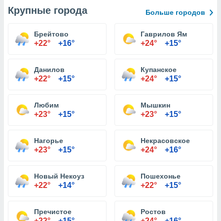
Крупные города
Больше городов
Брейтово
Гаврилов Ям
+22°
+16°
+24°
+15°
Данилов
Купанское
+22°
+15°
+24°
+15°
Любим
Мышкин
+23°
+15°
+23°
+15°
Нагорье
Некрасовское
+23°
+15°
+24°
+16°
Новый Некоуз
Пошехонье
+22°
+14°
+22°
+15°
Пречистое
Ростов
+22°
+15°
+24°
+16°