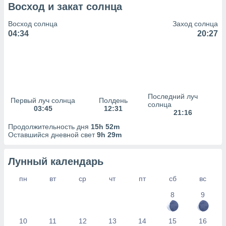
сервисов.
Восход и закат солнца
 наших 1199
Восход солнца
Заход солнца
неров
04:34
20:27
Последний луч
Первый луч солнца
Полдень
солнца
03:45
12:31
21:16
Продолжительность дня
15h 52m
Оставшийся дневной свет
9h 29m
Лунный календарь
пн
вт
ср
чт
пт
сб
вс
8
9
10
11
12
13
14
15
16