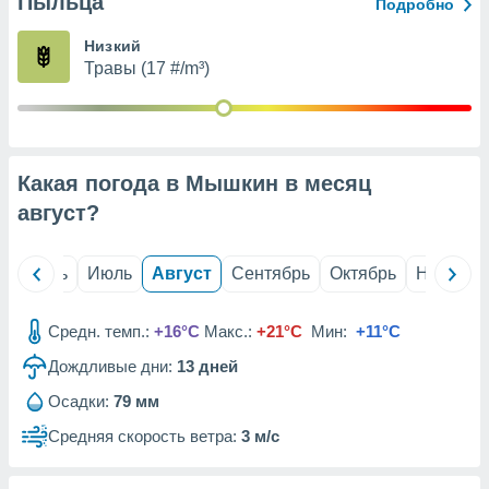
Пыльца
с помощью
Подробно
или
данных из
Низкий
чников,
Травы (17 #/m³)
и
вование
ие
х данных
Какая погода в Мышкин в месяц
контента.
август
?
ные
и
ция
й
Июнь
Июль
Август
Сентябрь
Октябрь
Ноябрь
м
я
Средн. темп.:
+16°C
Макс.:
+21°C
Мин:
+11°C
рованная
Дождливые дни:
13
дней
нтент,
е
Осадки:
79 мм
сти рекламы
Средняя скорость ветра:
3 м/с
ие сведения
и и