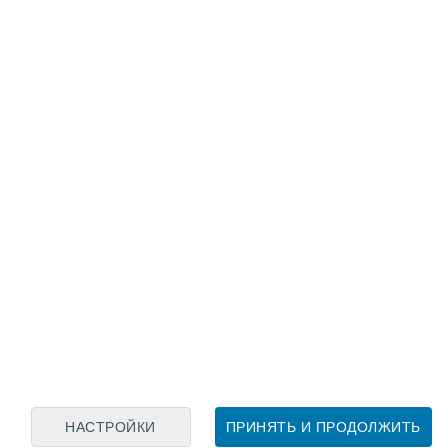
Лунный календарь
пн
вт
ср
чт
пт
сб
вс
7
8
9
10
11
12
13
14
15
16
17
18
19
20
НАСТРОЙКИ
ПРИНЯТЬ И ПРОДОЛЖИТЬ