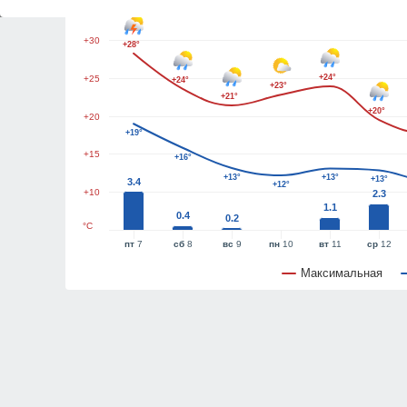
+35
+30
+28°
+24°
+25
+24°
+23°
+21°
+20°
+20
+19°
+15
+16°
+13°
+13°
+13°
3.4
+12°
+10
2.3
1.1
0.4
0.2
°C
пт
7
сб
8
вс
9
пн
10
вт
11
ср
12
Максимальная