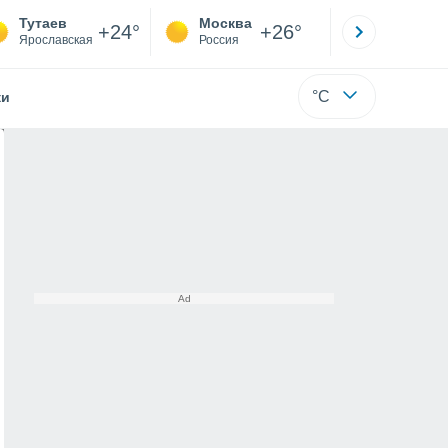
Тутаев
Москва
Санкт-
+24°
+26°
Ярославская
Россия
Са
°C
жи