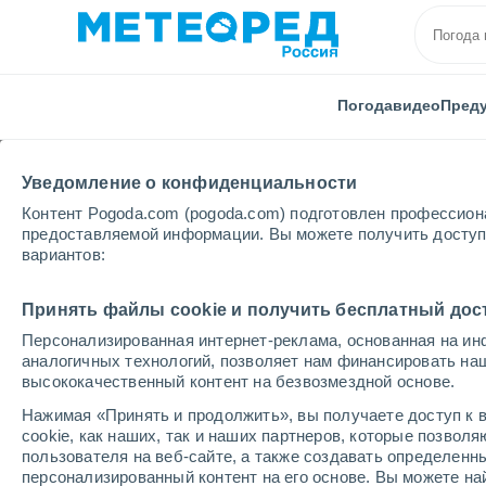
Погода
видео
Пред
Уведомление о конфиденциальности
Контент Pogoda.com (pogoda.com) подготовлен профессион
предоставляемой информации. Вы можете получить доступ 
вариантов:
Главная
Ярославская области
Тутаев
Принять файлы cookie и получить бесплатный дос
Персонализированная интернет-реклама, основанная на ин
Погода в Тутаеве
аналогичных технологий, позволяет нам финансировать на
высококачественный контент на безвозмездной основе.
09:24
пятница
Нажимая «Принять и продолжить», вы получаете доступ к в
cookie, как наших, так и наших партнеров, которые позвол
пользователя на веб-сайте, а также создавать определенн
Солнечно
персонализированный контент на его основе. Вы можете 