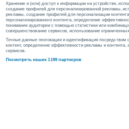
Хранение и (или) доступ к информации на устройстве, исп
4
-
9
м/с
5
-
11
м/с
4
-
11
м/с
создание профилей для персонализированной рекламы, ис
рекламы, создание профилей для персонализации контент
персонализированного контента, определение эффективнос
Погода в Тутаеве cегодня
, 7 август
понимание аудитории с помощью статистики или комбинаци
совершенствование сервисов, использование ограниченных
Солнечно
+23°
09:00
Точные данные геолокации и идентификация посредством с
Ощущаемая т.
+2
контент, определение эффективности рекламы и контента, 
сервисов.
Солнечно
+24°
10:00
Посмотреть наших 1199 партнеров
Ощущаемая т.
+2
Солнечно
+26°
11:00
Ощущаемая т.
+2
Солнечно
+27°
12:00
Ощущаемая т.
+2
Переменная об
+28°
14:00
Ощущаемая т.
+2