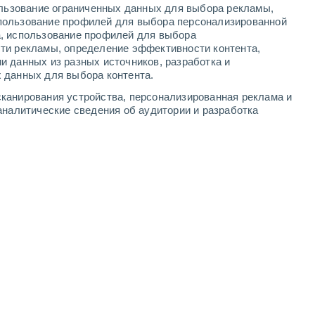
ользование ограниченных данных для выбора рекламы,
3
-
7
м/с
6
-
12
м/с
5
-
11
м/с
6
-
12
м/с
пользование профилей для выбора персонализированной
а, использование профилей для выбора
ти рекламы, определение эффективности контента,
а
и данных из разных источников, разработка и
 данных для выбора контента.
западный
2 Низкий
канирования устройства, персонализированная реклама и
2°
2
-
5 м/с
FPS:
нет
аналитические сведения об аудитории и разработка
западный
4 Средний
5°
2
-
5 м/с
FPS:
6-10
юго-западный
5 Средний
7°
2
-
5 м/с
FPS:
6-10
юго-западный
5 Средний
7°
2
-
6 м/с
FPS:
6-10
лачность
юго-западный
4 Средний
9°
4
-
10 м/с
FPS:
6-10