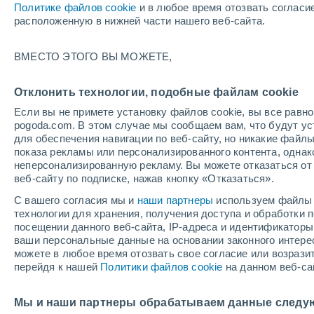
Политике файлов cookie
и в любое время отозвать согласи
+23°
расположенную в нижней части нашего веб-сайта.
ВМЕСТО ЭТОГО ВЫ МОЖЕТЕ,
западны
По ощущениям +22°
2
-
5 м/с
Отклонить технологии, подобные файлам cookie
Если вы не примете установку файлов cookie, вы все рав
pogoda.com. В этом случае мы сообщаем вам, что будут у
Погода на 1 – 7 дней
Карта облачности
Дождево
для обеспечения навигации по веб-сайту, но никакие файлы
показа рекламы или персонализированного контента, одна
неперсонализированную рекламу. Вы можете отказаться от 
веб-сайту по подписке, нажав кнопку «Отказаться».
завтра
воскресенье
по
cегодня
С вашего согласия мы и
наши партнеры
используем файлы 
8 Авг.
9 Авг.
7 Авг.
технологии для хранения, получения доступа и обработки
посещении данного веб-сайта, IP-адреса и идентификатор
ваши персональные данные на основании законного интерес
можете в любое время отозвать свое согласие или возрази
30%
30%
80%
перейдя к нашей
Политики файлов cookie
на данном веб-са
0.4 мм
0.2 мм
3.4 мм
+24°
/
+16°
+21°
/
+13°
+
+28°
/
+19°
Мы и наши партнеры обрабатываем данные следу