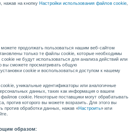
е, нажав на кнопку
Настройки использования файлов cookie
,
й
но можете продолжать пользоваться нашим веб-сайтом
становлены только те файлы cookie, которые необходимы
й радар
Метеоспутники
Модели
 cookie не будут использоваться для анализа действий или
ко вы сможете просматривать общую
установки cookie и воспользоваться доступом к нашему
недельник
вторник
среда
четверг
cookie, уникальные идентификаторы или аналогичные
10 Авг.
11 Авг.
12 Авг.
13 Авг.
 персональных данных, таких как информация о вашем
ы файлов cookie. Некоторые поставщики могут обрабатывать
а, против которого вы можете возразить. Для этого вы
ть против обработки данных, нажав «
Настроить
» или
70%
80%
60%
йте.
1.1 мм
2.3 мм
3.6 мм
23°
/
+12°
+24°
/
+13°
+20°
/
+13°
+18°
/
+12°
ющим образом: