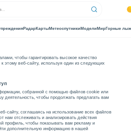
упреждения
Радар
Карты
Метеоспутники
Модели
Мир
Горные лы
алами, чтобы гарантировать высокое качество
к этому веб-сайту, используя один из следующих
туп
формации, собранной с помощью файлов cookie или
шу деятельность, чтобы продолжать предлагать вам
...
еб-сайту, соглашаясь на использование всех файлов
яют нам отслеживать и анализировать действия
По часам
ый профиль, чтобы показывать вам рекламу и
В ближайшие часы облачно
найти дополнительную информацию в нашей