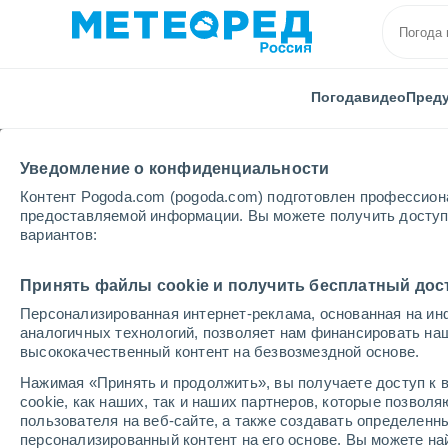
Погода
видео
Пред
Уведомление о конфиденциальности
Контент Pogoda.com (pogoda.com) подготовлен профессион
предоставляемой информации. Вы можете получить доступ 
вариантов:
Главная
Турция
аэропорт Малатья/Эрхач
Принять файлы cookie и получить бесплатный дос
Персонализированная интернет-реклама, основанная на ин
Погода в аэропорту 
аналогичных технологий, позволяет нам финансировать на
высококачественный контент на безвозмездной основе.
08:23
пятница
Нажимая «Принять и продолжить», вы получаете доступ к в
cookie, как наших, так и наших партнеров, которые позвол
пользователя на веб-сайте, а также создавать определенн
Солнечно
персонализированный контент на его основе. Вы можете 