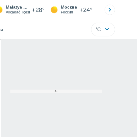
Malatya Erhaç Airport
Москва
Санкт-
+28°
+24°
Akçadağ İlçesi
Россия
Са
°C
жи