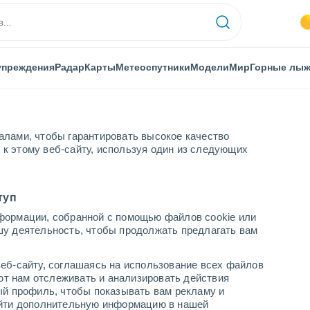
упреждения
Радар
Карты
Метеоспутники
Модели
Мир
Горные лы
алами, чтобы гарантировать высокое качество
к этому веб-сайту, используя один из следующих
туп
формации, собранной с помощью файлов cookie или
Малатья/Эрхач
шу деятельность, чтобы продолжать предлагать вам
...
еб-сайту, соглашаясь на использование всех файлов
яют нам отслеживать и анализировать действия
По часам
ый профиль, чтобы показывать вам рекламу и
В ближайшие часы безоблачно
найти дополнительную информацию в нашей