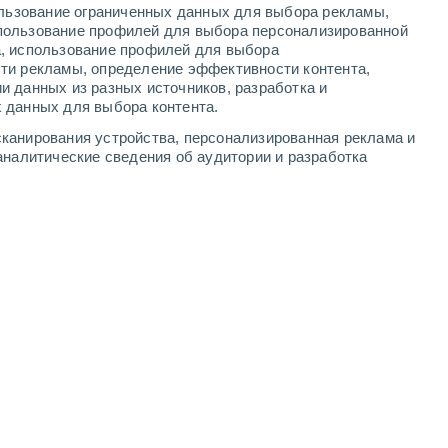
ользование ограниченных данных для выбора рекламы,
2
-
9
м/с
3
-
8
м/с
3
-
8
м/с
3
-
8
м/с
пользование профилей для выбора персонализированной
а, использование профилей для выбора
ти рекламы, определение эффективности контента,
 cегодня
, 7 августа
и данных из разных источников, разработка и
 данных для выбора контента.
северо-западный
2 Низкий
канирования устройства, персонализированная реклама и
1
-
4 м/с
FPS:
нет
аналитические сведения об аудитории и разработка
северо-западный
4 Средний
1
-
5 м/с
FPS:
6-10
Северный
6 Высокий
1
-
6 м/с
FPS:
15-25
Северный
8 Очень высокий!
2
-
6 м/с
FPS:
25-50
Северный
10 Очень высокий!
2
-
7 м/с
FPS:
25-50