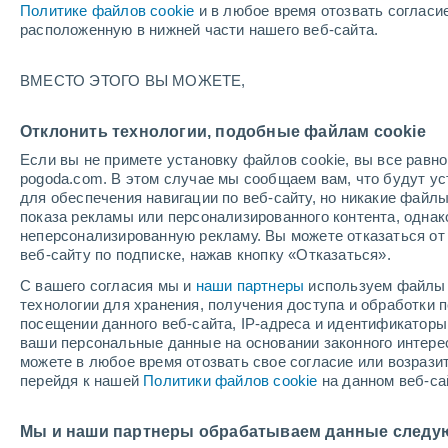
Политике файлов cookie
и в любое время отозвать согласи
+26°
расположенную в нижней части нашего веб-сайта.
северо-
ВМЕСТО ЭТОГО ВЫ МОЖЕТЕ,
западны
По ощущениям +26°
1
-
4 м/с
Отклонить технологии, подобные файлам cookie
Если вы не примете установку файлов cookie, вы все рав
pogoda.com. В этом случае мы сообщаем вам, что будут у
Погода на 1 – 7 дней
Карта температур
Дождево
для обеспечения навигации по веб-сайту, но никакие файлы
показа рекламы или персонализированного контента, одна
неперсонализированную рекламу. Вы можете отказаться от 
веб-сайту по подписке, нажав кнопку «Отказаться».
завтра
воскресенье
по
cегодня
С вашего согласия мы и
наши партнеры
используем файлы 
8 Авг.
9 Авг.
7 Авг.
технологии для хранения, получения доступа и обработки
посещении данного веб-сайта, IP-адреса и идентификатор
ваши персональные данные на основании законного интерес
можете в любое время отозвать свое согласие или возрази
перейдя к нашей
Политики файлов cookie
на данном веб-са
+38°
/
+23°
+38°
/
+23°
+
+36°
/
+22°
Мы и наши партнеры обрабатываем данные следу