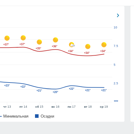
10
+37°
+37°
7.5
+36°
+35°
+34°
+34°
+34°
5
2.5
+23°
+22°
+22°
+21°
+21°
+21°
+20°
мм
чт
13
пт
14
сб
15
вс
16
пн
17
вт
18
ср
19
Минимальная
Oсадки