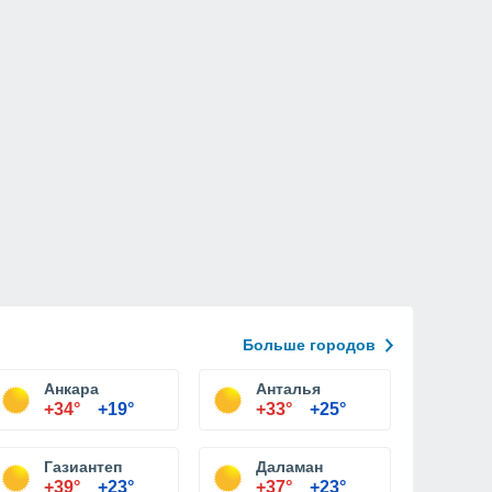
Больше городов
Анкара
Анталья
+34°
+19°
+33°
+25°
Газиантеп
Даламан
+39°
+23°
+37°
+23°