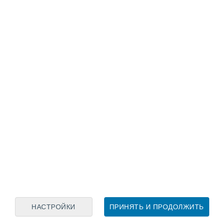
Лунный календарь
пн
вт
ср
чт
пт
сб
вс
7
8
9
10
11
12
13
14
15
16
17
18
19
20
НАСТРОЙКИ
ПРИНЯТЬ И ПРОДОЛЖИТЬ