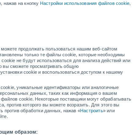
е, нажав на кнопку
Настройки использования файлов cookie
,
й
но можете продолжать пользоваться нашим веб-сайтом
становлены только те файлы cookie, которые необходимы
й радар
Метеоспутники
Модели
 cookie не будут использоваться для анализа действий или
ко вы сможете просматривать общую
установки cookie и воспользоваться доступом к нашему
недельник
вторник
среда
четверг
cookie, уникальные идентификаторы или аналогичные
10 Авг.
11 Авг.
12 Авг.
13 Авг.
 персональных данных, таких как информация о вашем
ы файлов cookie. Некоторые поставщики могут обрабатывать
а, против которого вы можете возразить. Для этого вы
ть против обработки данных, нажав «
Настроить
» или
йте.
36°
/
+22°
+37°
/
+22°
+37°
/
+23°
+37°
/
+23°
ющим образом: