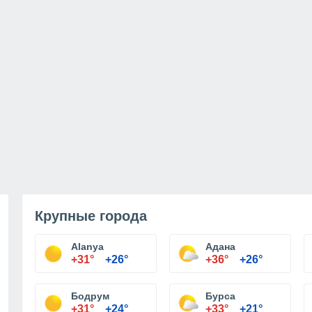
Крупные города
Alanya
Адана
+31°
+26°
+36°
+26°
Бодрум
Бурса
+31°
+24°
+33°
+21°