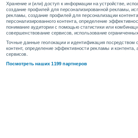
Хранение и (или) доступ к информации на устройстве, исп
4
-
10
м/с
4
-
9
м/с
3
-
9
м/с
создание профилей для персонализированной рекламы, ис
рекламы, создание профилей для персонализации контент
персонализированного контента, определение эффективнос
Погода в аэропорту Малатья/Эрхач
понимание аудитории с помощью статистики или комбинаци
совершенствование сервисов, использование ограниченных
Солнечно
+26°
08:00
Точные данные геолокации и идентификация посредством с
Ощущаемая т.
+26°
контент, определение эффективности рекламы и контента, 
сервисов.
Солнечно
+28°
09:00
Посмотреть наших 1199 партнеров
Ощущаемая т.
+27°
Солнечно
+29°
10:00
Ощущаемая т.
+28°
Солнечно
+31°
11:00
Ощущаемая т.
+29°
Солнечно
+33°
12:00
Ощущаемая т.
+31°