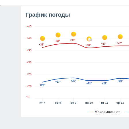
График погоды
+45
+40
+38°
+38°
+37°
+37°
+36°
+36°
+35
+30
+25
+23°
+23°
+23°
+22°
+22°
+22°
+20
°C
пт
7
сб
8
вс
9
пн
10
вт
11
ср
12
Максимальная