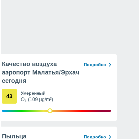
Качество воздуха
Подробно
аэропорт Малатья/Эрхач
сегодня
Умеренный
43
O₃ (109 µg/m³)
Пыльца
Подробно