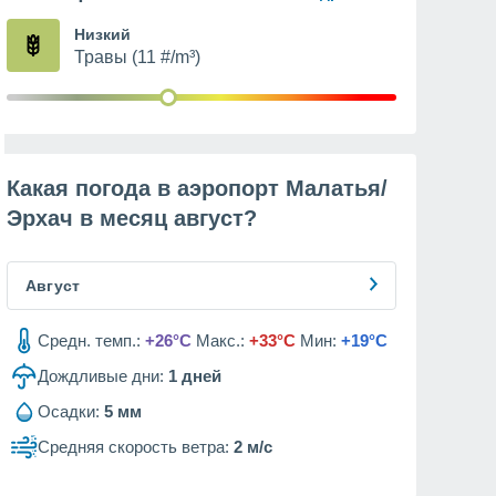
Низкий
Травы (11 #/m³)
Какая погода в аэропорт Малатья/
Эрхач в месяц
август
?
Август
Средн. темп.:
+26°C
Макс.:
+33°C
Мин:
+19°C
Дождливые дни:
1
дней
Осадки:
5 мм
Средняя скорость ветра:
2 м/с