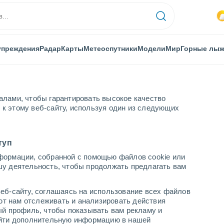
упреждения
Радар
Карты
Метеоспутники
Модели
Мир
Горные лы
алами, чтобы гарантировать высокое качество
к этому веб-сайту, используя один из следующих
туп
Америка - Шир.(+10..-30)
формации, собранной с помощью файлов cookie или
гнозов
шу деятельность, чтобы продолжать предлагать вам
еб-сайту, соглашаясь на использование всех файлов
ТЕМПЕРАТУРА (2
850 ГПА
500 ГПА
10 М, ВЕТЕР |
яют нам отслеживать и анализировать действия
М)
ГЕОПОТЕНЦИАЛ
ГЕОПОТЕНЦИАЛ
ДАВЛЕНИЕ
ый профиль, чтобы показывать вам рекламу и
найти дополнительную информацию в нашей
| ТЕМП.
| ДАВЛЕНИЕ |