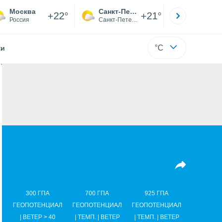
Москва
Санкт-Петербург
Якутск
+22°
+21°
Россия
Санкт-Петербург
Саха (Я
°C
жи
300 ГПА
700 ГПА
925 ГПА
ГЕОПОТЕНЦИАЛ
ГЕОПОТЕНЦИАЛ
ГЕОПОТЕНЦИАЛ
| ВЕТЕР > 40
| ТЕМП. | ВЕТЕР
| ТЕМП. | ВЕТЕР