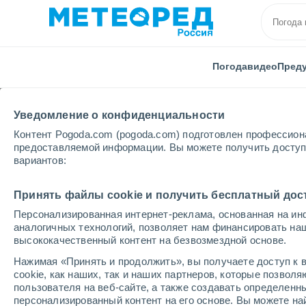
Погода
видео
Пред
Уведомление о конфиденциальности
Контент Pogoda.com (pogoda.com) подготовлен профессион
предоставляемой информации. Вы можете получить доступ 
вариантов:
Принять файлы cookie и получить бесплатный дос
Главная
Модели
Модели Бразилия - GFS Южная 
Персонализированная интернет-реклама, основанная на ин
Модели числовых про
аналогичных технологий, позволяет нам финансировать на
высококачественный контент на безвозмездной основе.
Нажимая «Принять и продолжить», вы получаете доступ к в
ДАВЛЕНИЕ |
ВЫПАВШИЕ
ВЫСОТА
cookie, как наших, так и наших партнеров, которые позвол
ВЕТЕР > 10 |
ОСАДКИ
СНЕЖНОГО
пользователя на веб-сайте, а также создавать определенн
персонализированный контент на его основе. Вы можете 
ОБЛ. |
ПОКРОВА