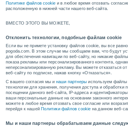
Политике файлов cookie
и в любое время отозвать согласи
ОСАДКИ |
расположенную в нижней части нашего веб-сайта.
ТОЛЩИНА
Бразилия
ВМЕСТО ЭТОГО ВЫ МОЖЕТЕ,
ECMWF Южная Америка -
Отклонить технологии, подобные файлам cookie
Шир.(+10..-30)
Если вы не примете установку файлов cookie, вы все рав
ECMWF Южная Америка -
pogoda.com. В этом случае мы сообщаем вам, что будут у
для обеспечения навигации по веб-сайту, но никакие файлы
Шир.(-25..-50)
показа рекламы или персонализированного контента, одна
неперсонализированную рекламу. Вы можете отказаться от 
GFS Южная Америка -
веб-сайту по подписке, нажав кнопку «Отказаться».
Шир.(+10..-30)
С вашего согласия мы и
наши партнеры
используем файлы 
GFS Южная Америка -
технологии для хранения, получения доступа и обработки
Шир.(-25..-50)
посещении данного веб-сайта, IP-адреса и идентификатор
ваши персональные данные на основании законного интерес
можете в любое время отозвать свое согласие или возрази
перейдя к нашей
Политики файлов cookie
на данном веб-са
Мы и наши партнеры обрабатываем данные следу