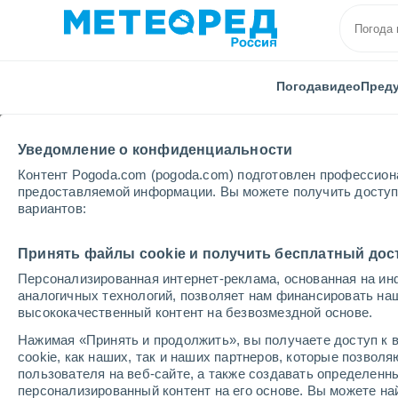
Погода
видео
Пред
Уведомление о конфиденциальности
Контент Pogoda.com (pogoda.com) подготовлен профессион
предоставляемой информации. Вы можете получить доступ 
вариантов:
Принять файлы cookie и получить бесплатный дос
Главная
Модели
Модели Южная Америка - ECMW
Персонализированная интернет-реклама, основанная на ин
Модели числовых про
аналогичных технологий, позволяет нам финансировать на
высококачественный контент на безвозмездной основе.
Нажимая «Принять и продолжить», вы получаете доступ к в
ДАВЛЕНИЕ |
ВЫПАВШИЕ
ВЫСОТА
cookie, как наших, так и наших партнеров, которые позвол
ВЕТЕР > 10 |
ОСАДКИ
СНЕЖНОГО
пользователя на веб-сайте, а также создавать определенн
персонализированный контент на его основе. Вы можете 
ОБЛ. |
ПОКРОВА