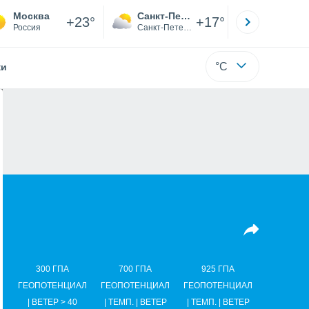
Москва
Санкт-Петербург
Якутск
+23°
+17°
Россия
Санкт-Петербург
Саха (Я
°C
жи
300 ГПА
700 ГПА
925 ГПА
ГЕОПОТЕНЦИАЛ
ГЕОПОТЕНЦИАЛ
ГЕОПОТЕНЦИАЛ
| ВЕТЕР > 40
| ТЕМП. | ВЕТЕР
| ТЕМП. | ВЕТЕР