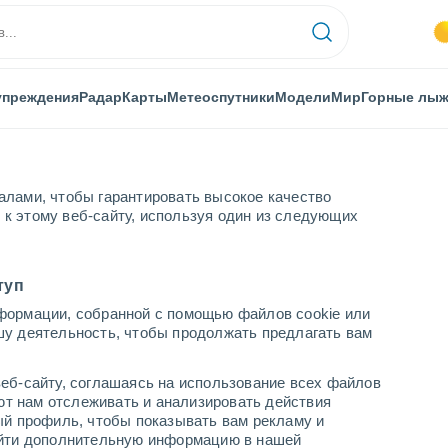
упреждения
Радар
Карты
Метеоспутники
Модели
Мир
Горные лы
алами, чтобы гарантировать высокое качество
к этому веб-сайту, используя один из следующих
туп
F Южная Америка - Шир.(+10..-30)
формации, собранной с помощью файлов cookie или
гнозов
шу деятельность, чтобы продолжать предлагать вам
еб-сайту, соглашаясь на использование всех файлов
ТЕМПЕРАТУРА (2
850 ГПА
500 ГПА
10 М, ВЕТЕР |
яют нам отслеживать и анализировать действия
М)
ГЕОПОТЕНЦИАЛ
ГЕОПОТЕНЦИАЛ
ДАВЛЕНИЕ
ый профиль, чтобы показывать вам рекламу и
найти дополнительную информацию в нашей
| ТЕМП.
| ДАВЛЕНИЕ |