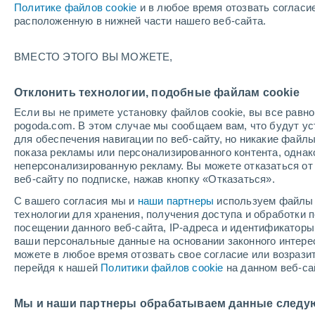
Политике файлов cookie
и в любое время отозвать согласи
ОСАДКИ |
расположенную в нижней части нашего веб-сайта.
ТОЛЩИНА
Южная Америка
ВМЕСТО ЭТОГО ВЫ МОЖЕТЕ,
ECMWF - Шир.(+10..-30)
Отклонить технологии, подобные файлам cookie
ECMWF - Шир.(-25..-50)
Если вы не примете установку файлов cookie, вы все рав
pogoda.com. В этом случае мы сообщаем вам, что будут у
GFS - Шир.(+10..-30)
для обеспечения навигации по веб-сайту, но никакие файлы
показа рекламы или персонализированного контента, одна
GFS - Шир.(-25..-50)
неперсонализированную рекламу. Вы можете отказаться от 
веб-сайту по подписке, нажав кнопку «Отказаться».
С вашего согласия мы и
наши партнеры
используем файлы 
технологии для хранения, получения доступа и обработки
посещении данного веб-сайта, IP-адреса и идентификатор
ваши персональные данные на основании законного интерес
можете в любое время отозвать свое согласие или возрази
перейдя к нашей
Политики файлов cookie
на данном веб-са
Мы и наши партнеры обрабатываем данные следу