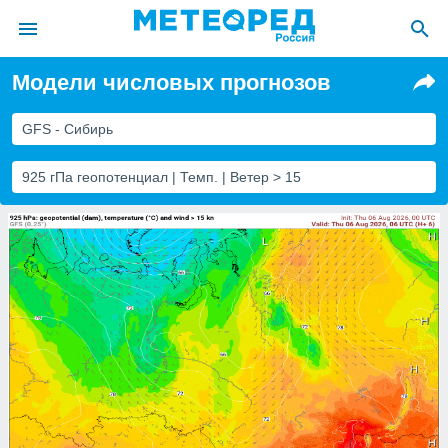
Модели числовых прогнозов
ие о
циальности
GFS - Сибирь
oda.com
)
925 гПа геопотенциал | Темп. | Ветер > 15
алами,
тировать
ество
яемой
. Вы можете
ступ к этому
используя
едующих
файлы
олучить
й доступ