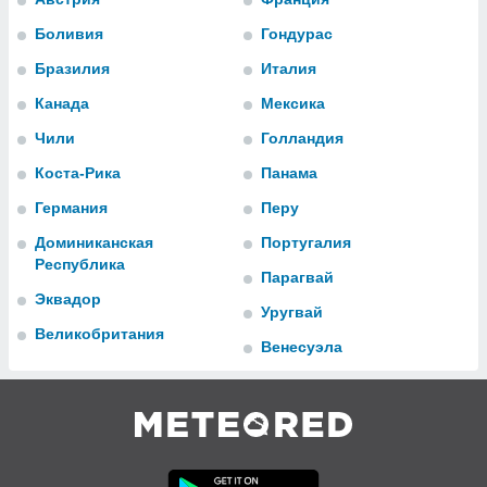
 и
ть действия
Боливия
Гондурас
я на веб-
Бразилия
Италия
же
пределенный
Канада
Мексика
обы
вам рекламу
Чили
Голландия
зированный
го основе.
Коста-Рика
Панама
айти
Германия
Перу
ьную
 в нашей
Доминиканская
Португалия
йлов cookie
Республика
ремя
Парагвай
гласие,
Эквадор
Уругвай
опку
Великобритания
спользования
Венесуэла
 cookie
нную в
и нашего
ОГО ВЫ