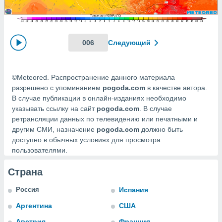
ированная
клама,
на
 собранной
файлов
006
Следующий
аналогичных
 позволяет
ПРИНЯТЬ
ировать
И
©Meteored. Распространение данного материала
ьность,
ПРОДОЛЖИТЬ
олжать
разрешено с упоминанием
pogoda.com
в качестве автора.
вам
В случае публикации в онлайн-изданиях необходимо
ственный
НАСТРОЙКИ
указывать ссылку на сайт
pogoda.com
. В случае
ретрансляции данных по телевидению или печатными и
ой основе.
другим СМИ, назначение
pogoda.com
должно быть
доступно в обычных условиях для просмотра
ринять и
, вы
пользователями.
оступ к веб-
ашаясь на
Страна
ие всех
ie, как
Россия
Испания
и наших
Аргентина
США
которые
нам
Австрия
Франция