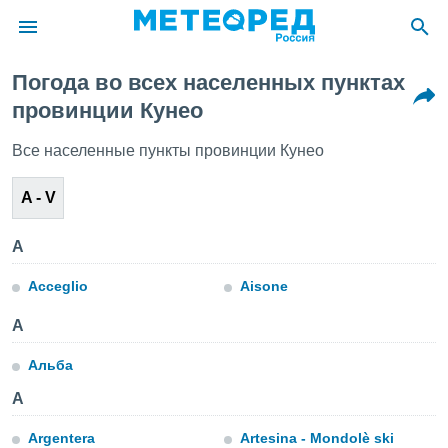
Погода во всех населенных пунктах
ие о
провинции Кунео
циальности
oda.com
Все населенные пункты провинции Кунео
)
A - V
алами,
тировать
ество
A
яемой
. Вы можете
Acceglio
Aisone
ступ к этому
используя
А
едующих
Альба
файлы
A
олучить
й доступ
Argentera
Artesina - Mondolè ski