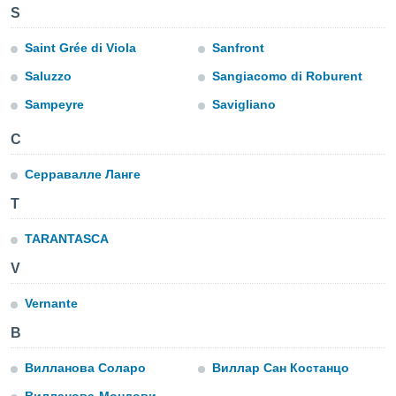
S
(или) доступ
и на
Saint Grée di Viola
Sanfront
Saluzzo
Sangiacomo di Roburent
ие
х данных
Sampeyre
Savigliano
рекламы,
рофилей для
С
рованной
пользование
Серравалле Ланге
ля выбора
рованной
T
здание
ля
TARANTASCA
ции
спользование
V
ля выбора
рованного
Vernante
пределение
сти
В
ределение
сти
Вилланова Соларо
Виллар Сан Костанцо
онимание