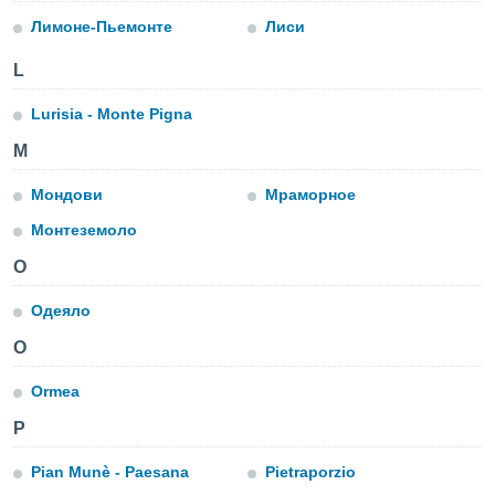
днако вы
Лимоне-Пьемонте
Лиси
сматривать
L
изированную
 можете
Lurisia - Monte Pigna
от установки
М
ться
нашему веб-
Мондови
Мраморное
дписке,
у
Монтеземоло
».
О
гласия мы и
ры
Одеяло
 файлы
кальные
O
торы или
 технологии
Ormea
я,
оступа и
P
ерсональных
их как
Pian Munè - Paesana
Pietraporzio
 о вашем