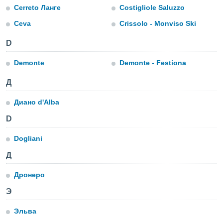
 и
Cerreto Ланге
Costigliole Saluzzo
ть действия
я на веб-
Ceva
Crissolo - Monviso Ski
же
пределенный
D
обы
вам рекламу
Demonte
Demonte - Festiona
зированный
го основе.
Д
айти
ьную
Диано d'Alba
 в нашей
йлов cookie
D
ремя
гласие,
Dogliani
опку
спользования
Д
 cookie
нную в
Дронеро
и нашего
Э
Эльва
ОГО ВЫ