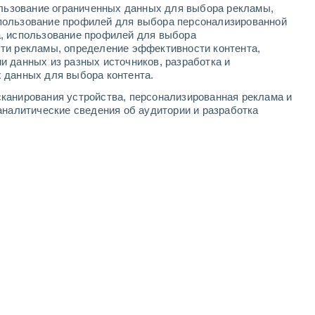
ользование ограниченных данных для выбора рекламы,
-
7
м/с
1
-
8
м/с
1
-
7
м/с
2
-
8
м/с
пользование профилей для выбора персонализированной
а, использование профилей для выбора
ти рекламы, определение эффективности контента,
и данных из разных источников, разработка и
 данных для выбора контента.
северо-западный
0 Низкий
канирования устройства, персонализированная реклама и
1
-
3 м/с
FPS:
нет
аналитические сведения об аудитории и разработка
северо-западный
0 Низкий
1
-
3 м/с
FPS:
нет
северо-западный
0 Низкий
1
-
3 м/с
FPS:
нет
северо-западный
0 Низкий
1
-
3 м/с
FPS:
нет
северо-западный
1 Низкий
1
-
3 м/с
FPS:
нет