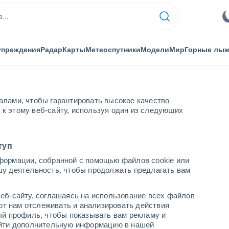
упреждения
Радар
Карты
Метеоспутники
Модели
Мир
Горные лы
алами, чтобы гарантировать высокое качество
к этому веб-сайту, используя один из следующих
туп
формации, собранной с помощью файлов cookie или
шу деятельность, чтобы продолжать предлагать вам
...
еб-сайту, соглашаясь на использование всех файлов
яют нам отслеживать и анализировать действия
По часам
ый профиль, чтобы показывать вам рекламу и
В ближайшие часы безоблачно
найти дополнительную информацию в нашей