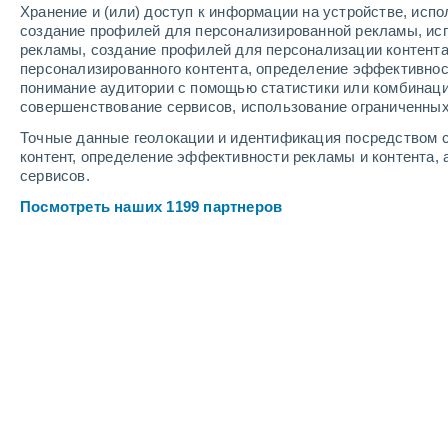
Хранение и (или) доступ к информации на устройстве, исп
1
-
7
м/с
1
-
7
м/с
1
2
-
8
м/с
создание профилей для персонализированной рекламы, ис
рекламы, создание профилей для персонализации контент
персонализированного контента, определение эффективнос
Погода в Ormea cегодня
, 6 августа
понимание аудитории с помощью статистики или комбинаци
совершенствование сервисов, использование ограниченных
Ясное небо
+19°
03:00
Точные данные геолокации и идентификация посредством с
Ощущаемая т.
+19°
контент, определение эффективности рекламы и контента, 
сервисов.
Ясное небо
+18°
04:00
Посмотреть наших 1199 партнеров
Ощущаемая т.
+18°
Ясное небо
+19°
05:00
Ощущаемая т.
+19°
Солнечно
+19°
06:00
Ощущаемая т.
+19°
Солнечно
+22°
08:00
Ощущаемая т.
+22°