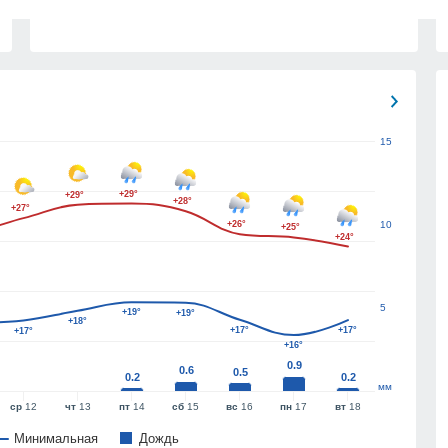
15
+29°
+29°
+28°
+27°
+26°
10
+25°
+24°
5
+19°
+19°
+18°
+17°
+17°
+17°
+16°
0.9
0.6
0.5
0.2
0.2
мм
ср
12
чт
13
пт
14
сб
15
вс
16
пн
17
вт
18
Минимальная
Дождь