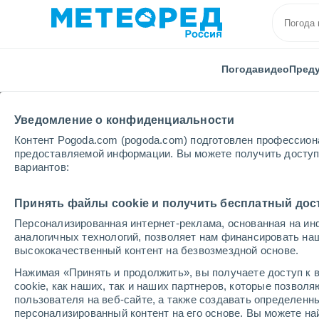
Погода
видео
Пред
Уведомление о конфиденциальности
Контент Pogoda.com (pogoda.com) подготовлен профессион
предоставляемой информации. Вы можете получить доступ 
вариантов:
Главная
Италия
Провинция Кунео
Ormea
Принять файлы cookie и получить бесплатный дос
Персонализированная интернет-реклама, основанная на ин
Погода в Ormea
аналогичных технологий, позволяет нам финансировать на
высококачественный контент на безвозмездной основе.
03:22
четверг
Нажимая «Принять и продолжить», вы получаете доступ к в
cookie, как наших, так и наших партнеров, которые позвол
пользователя на веб-сайте, а также создавать определенн
Ясное небо
персонализированный контент на его основе. Вы можете 