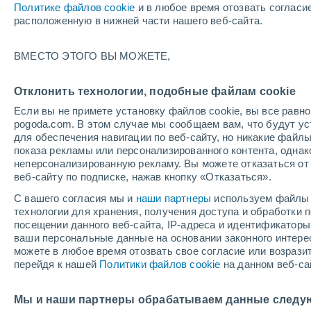
Политике файлов cookie
и в любое время отозвать согласи
+19°
расположенную в нижней части нашего веб-сайта.
Убывающ
ВМЕСТО ЭТОГО ВЫ МОЖЕТЕ,
Освещенн
По ощущениям +19°
46%
Отклонить технологии, подобные файлам cookie
Если вы не примете установку файлов cookie, вы все рав
pogoda.com. В этом случае мы сообщаем вам, что будут у
Погода на 1 – 7 дней
Карта температур
Дождево
для обеспечения навигации по веб-сайту, но никакие файлы
показа рекламы или персонализированного контента, одна
неперсонализированную рекламу. Вы можете отказаться от 
веб-сайту по подписке, нажав кнопку «Отказаться».
завтра
суббота
вос
cегодня
С вашего согласия мы и
наши партнеры
используем файлы 
7 Авг.
8 Авг.
6 Авг.
технологии для хранения, получения доступа и обработки
посещении данного веб-сайта, IP-адреса и идентификатор
ваши персональные данные на основании законного интерес
можете в любое время отозвать свое согласие или возрази
80%
80%
70%
перейдя к нашей
Политики файлов cookie
на данном веб-са
2.2 мм
2.1 мм
1.3 мм
+26°
/
+18°
+25°
/
+16°
+2
+26°
/
+18°
Мы и наши партнеры обрабатываем данные следу