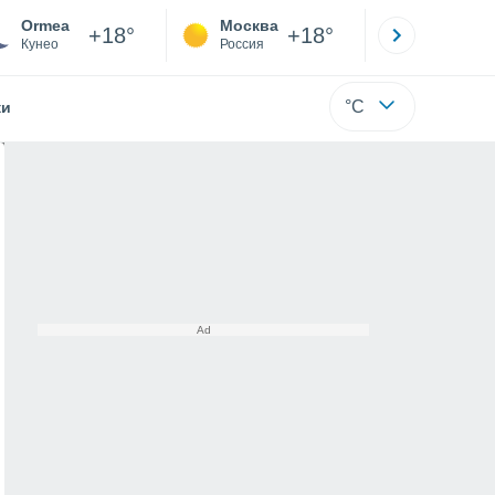
Ormea
Москва
Санкт-
+18°
+18°
Кунео
Россия
Са
°C
жи