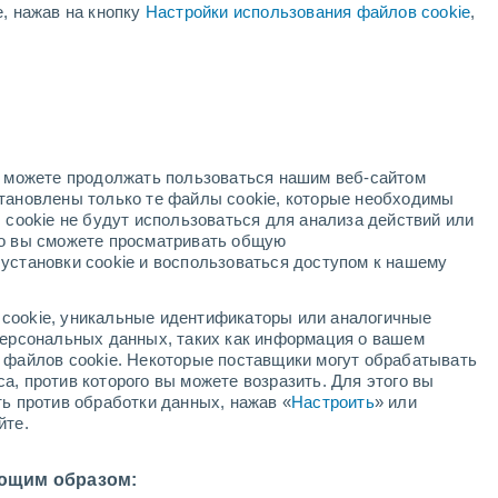
е, нажав на кнопку
Настройки использования файлов cookie
,
жёлтое предупреждение
Умеренное предупреждение о
высокая температура Ormea
ая
сегодня
ость:
но можете продолжать пользоваться нашим веб-сайтом
становлены только те файлы cookie, которые необходимы
й радар
Метеоспутники
Модели
 cookie не будут использоваться для анализа действий или
ко вы сможете просматривать общую
установки cookie и воспользоваться доступом к нашему
кресенье
понедельник
вторник
среда
cookie, уникальные идентификаторы или аналогичные
9 Авг.
10 Авг.
11 Авг.
12 Авг.
 персональных данных, таких как информация о вашем
ы файлов cookie. Некоторые поставщики могут обрабатывать
а, против которого вы можете возразить. Для этого вы
ть против обработки данных, нажав «
Настроить
» или
90%
90%
80%
йте.
1.3 мм
1.5 мм
1.3 мм
6°
/
+17°
+26°
/
+16°
+26°
/
+17°
+27°
/
+17°
ющим образом: