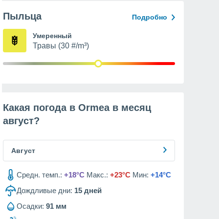
Пыльца
Подробно
Умеренный
Травы (30 #/m³)
Какая погода в Ormea в месяц
август
?
Август
Средн. темп.:
+18°C
Макс.:
+23°C
Мин:
+14°C
Дождливые дни:
15
дней
Осадки:
91 мм