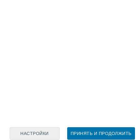
Лунный календарь
пн
вт
ср
чт
пт
сб
вс
6
7
8
9
10
11
12
13
14
15
16
17
18
19
НАСТРОЙКИ
ПРИНЯТЬ И ПРОДОЛЖИТЬ