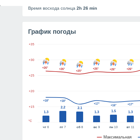
Продолжительность дня
14h 25m
Время восхода солнца
2h 26 min
График погоды
+35
+30
+26°
+26°
+26°
+26°
+26°
+25°
+25
+20
+18°
+18°
+17°
+17°
+16°
+15
2.2
2.1
1.5
1.3
1.3
1.3
°C
чт
6
пт
7
сб
8
вс
9
пн
10
вт
11
Максимальная