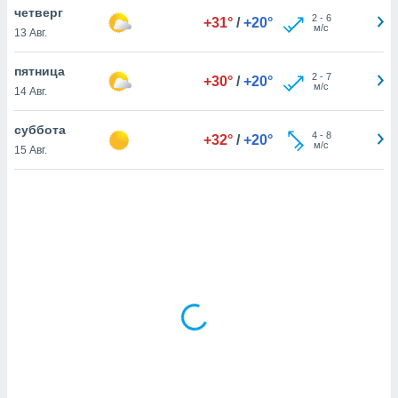
четверг
2
-
6
+31°
/
+20°
м/с
13 Авг.
и,
 файлам
пятница
2
-
7
+30°
/
+20°
м/с
14 Авг.
примете
айлов
суббота
4
-
8
+32°
/
+20°
се равно
м/с
15 Авг.
должать
ся нашим
pogoda.com.
ае мы
м, что
овлены
айлы cookie,
обходимы
ения
 веб-сайту,
файлы cookie
пользоваться
 действий
рекламы или
рованного