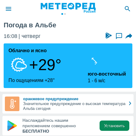
Погода в Альбе
ие о
циальности
16:08
четверг
...
oda.com
)
Облачно и ясно
+29°
алами,
тировать
ество
юго-восточный
яемой
По ощущениям +28°
1
6 м/с
. Вы можете
ступ к этому
используя
оранжевое предупреждение
едующих
Значительное предупреждение о высокая температура
Альба сегодня
файлы
Наслаждайтесь нашим
олучить
приложением совершенно
Установить
й доступ
БЕСПЛАТНО