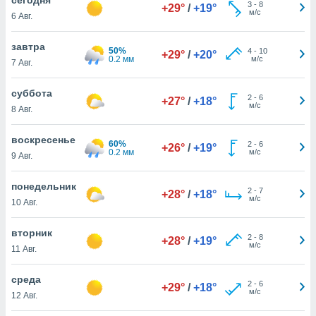
 и
3
-
8
+29°
/
+19°
м/с
6 Авг.
ть действия
я на веб-
же
завтра
50%
4
-
10
+29°
/
+20°
пределенный
0.2 мм
м/с
7 Авг.
обы
вам рекламу
суббота
2
-
6
зированный
+27°
/
+18°
м/с
8 Авг.
го основе.
айти
ьную
воскресенье
60%
2
-
6
+26°
/
+19°
 в нашей
0.2 мм
м/с
9 Авг.
йлов cookie
ремя
понедельник
2
-
7
гласие,
+28°
/
+18°
м/с
10 Авг.
опку
спользования
вторник
 cookie
2
-
8
+28°
/
+19°
м/с
нную в
11 Авг.
и нашего
среда
2
-
6
+29°
/
+18°
м/с
12 Авг.
ОГО ВЫ