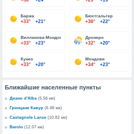
Баржа
Бюстгальтер
+33°
+21°
+36°
+22°
Вилланова-Мондови
Дронеро
+33°
+23°
+32°
+20°
Кунео
Мондови
+33°
+20°
+34°
+23°
Ближайшие населенные пункты
Диано d'Alba
(5.56 км)
Гринцане Кавур
(6.48 км)
Castagnole Lanze
(10.82 км)
Barolo
(12.07 км)