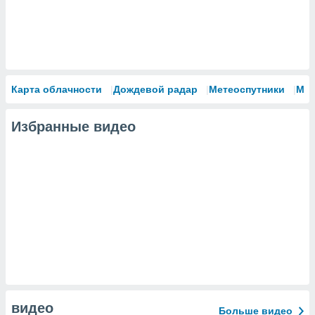
Карта облачности
Дождевой радар
Метеоспутники
Мо
Избранные видео
видео
Больше видео