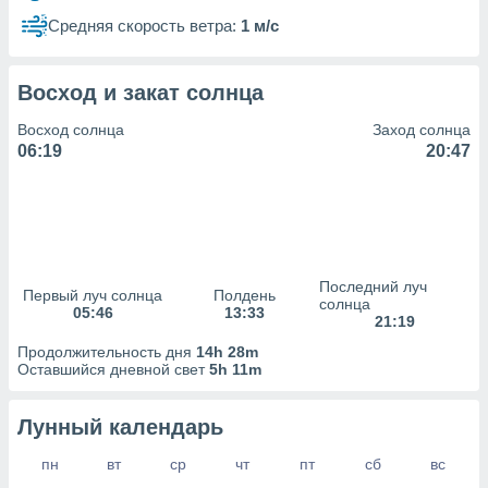
сервисов.
Средняя скорость ветра:
1 м/с
 наших 1199
неров
Восход и закат солнца
Восход солнца
Заход солнца
06:19
20:47
Последний луч
Первый луч солнца
Полдень
солнца
05:46
13:33
21:19
Продолжительность дня
14h 28m
Оставшийся дневной свет
5h 11m
Лунный календарь
пн
вт
ср
чт
пт
сб
вс