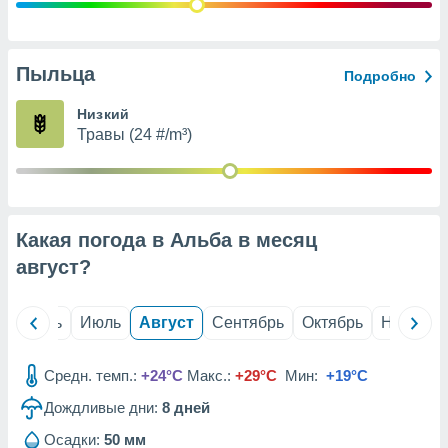
с помощью
или
данных из
чников,
Пыльца
Подробно
и
вование
Низкий
Травы (24 #/m³)
ие
х данных
контента.
ные
и
Какая погода в Альба в месяц
ция
м
август
?
я
рованная
й
Июнь
Июль
Август
Сентябрь
Октябрь
Ноябрь
нтент,
е
сти рекламы
Средн. темп.:
+24°C
Макс.:
+29°C
Мин:
+19°C
Дождливые дни:
8
дней
ие сведения
и и
Осадки:
50 мм