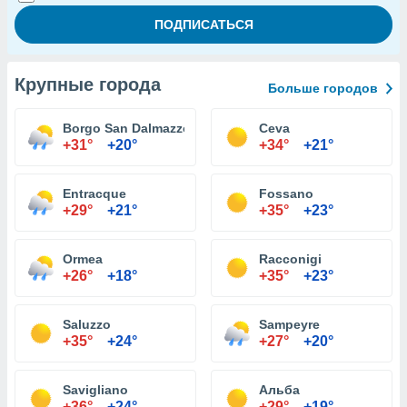
Крупные города
Больше городов
Borgo San Dalmazzo
Ceva
+31°
+20°
+34°
+21°
Entracque
Fossano
+29°
+21°
+35°
+23°
Ormea
Racconigi
+26°
+18°
+35°
+23°
Saluzzo
Sampeyre
+35°
+24°
+27°
+20°
Savigliano
Альба
+36°
+24°
+29°
+19°