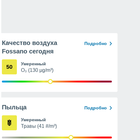
Качество воздуха
Подробно
Fossano сегодня
Умеренный
50
O₃ (130 µg/m³)
Пыльца
Подробно
Умеренный
Травы (41 #/m³)