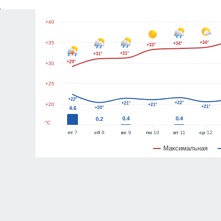
+45
+40
+35
+34°
+34°
+33°
+31°
+31°
+29°
+30
+25
+22°
+22°
+21°
+20
+21°
+21°
4.6
+20°
0.4
0.4
0.2
°C
пт
7
сб
8
вс
9
пн
10
вт
11
ср
12
Максимальная