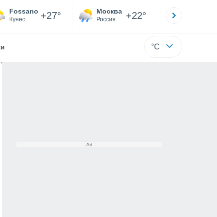
Fossano
Москва
Санкт-
+27°
+22°
Кунео
Россия
Са
°C
жи