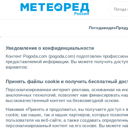
Погода
видео
Пред
Уведомление о конфиденциальности
Контент Pogoda.com (pogoda.com) подготовлен профессион
предоставляемой информации. Вы можете получить доступ 
вариантов:
Главная
Италия
Провинция Кунео
Fossano
Принять файлы cookie и получить бесплатный дос
Персонализированная интернет-реклама, основанная на ин
Погода в Fossano
аналогичных технологий, позволяет нам финансировать на
высококачественный контент на безвозмездной основе.
19:59
пятница
Нажимая «Принять и продолжить», вы получаете доступ к в
cookie, как наших, так и наших партнеров, которые позвол
пользователя на веб-сайте, а также создавать определенн
Облачно и ясно
персонализированный контент на его основе. Вы можете 