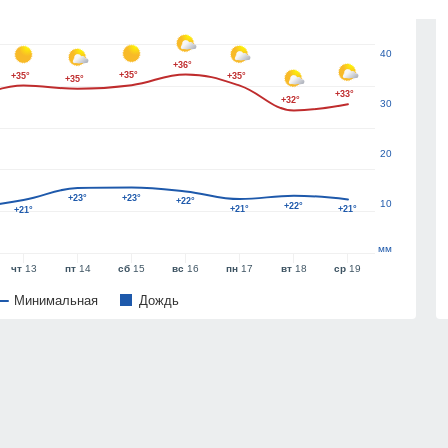
50
40
+36°
+35°
+35°
+35°
+35°
+33°
+32°
30
20
+23°
+23°
+22°
10
+22°
+21°
+21°
+21°
мм
чт
13
пт
14
сб
15
вс
16
пн
17
вт
18
ср
19
Минимальная
Дождь