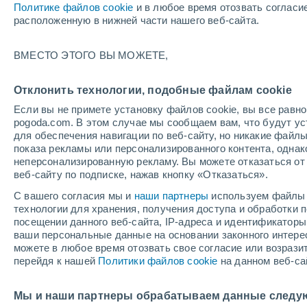
Политике файлов cookie
и в любое время отозвать согласи
+27°
расположенную в нижней части нашего веб-сайта.
ВМЕСТО ЭТОГО ВЫ МОЖЕТЕ,
восточн
По ощущениям +29°
1
-
4 м/с
Отклонить технологии, подобные файлам cookie
Если вы не примете установку файлов cookie, вы все рав
pogoda.com. В этом случае мы сообщаем вам, что будут у
Погода на 1 – 7 дней
Карта дождей
Дождевой р
для обеспечения навигации по веб-сайту, но никакие файлы
показа рекламы или персонализированного контента, одна
неперсонализированную рекламу. Вы можете отказаться от 
веб-сайту по подписке, нажав кнопку «Отказаться».
завтра
воскресенье
по
cегодня
С вашего согласия мы и
наши партнеры
используем файлы 
8 Авг.
9 Авг.
7 Авг.
технологии для хранения, получения доступа и обработки
посещении данного веб-сайта, IP-адреса и идентификатор
ваши персональные данные на основании законного интерес
можете в любое время отозвать свое согласие или возрази
40%
50%
90%
перейдя к нашей
Политики файлов cookie
на данном веб-са
0.2 мм
0.4 мм
4.6 мм
+31°
/
+20°
+31°
/
+21°
+
+29°
/
+22°
Мы и наши партнеры обрабатываем данные следу