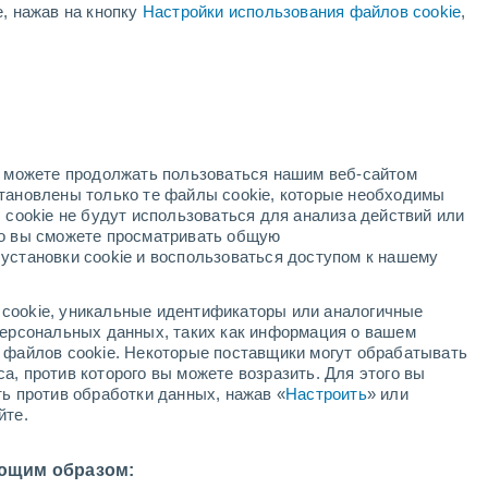
е, нажав на кнопку
Настройки использования файлов cookie
,
ый
но можете продолжать пользоваться нашим веб-сайтом
становлены только те файлы cookie, которые необходимы
адар
Метеоспутники
Модели
 cookie не будут использоваться для анализа действий или
ко вы сможете просматривать общую
установки cookie и воспользоваться доступом к нашему
недельник
вторник
среда
четверг
cookie, уникальные идентификаторы или аналогичные
10 Авг.
11 Авг.
12 Авг.
13 Авг.
 персональных данных, таких как информация о вашем
ы файлов cookie. Некоторые поставщики могут обрабатывать
а, против которого вы можете возразить. Для этого вы
ть против обработки данных, нажав «
Настроить
» или
60%
йте.
0.4 мм
33°
/
+21°
+34°
/
+22°
+34°
/
+21°
+35°
/
+21°
ющим образом: