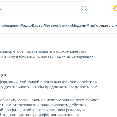
упреждения
Радар
Карты
Метеоспутники
Модели
Мир
Горные лы
алами, чтобы гарантировать высокое качество
к этому веб-сайту, используя один из следующих
туп
формации, собранной с помощью файлов cookie или
шу деятельность, чтобы продолжать предлагать вам
...
еб-сайту, соглашаясь на использование всех файлов
яют нам отслеживать и анализировать действия
По часам
ый профиль, чтобы показывать вам рекламу и
В ближайшие часы моросящий
найти дополнительную информацию в нашей
дождь