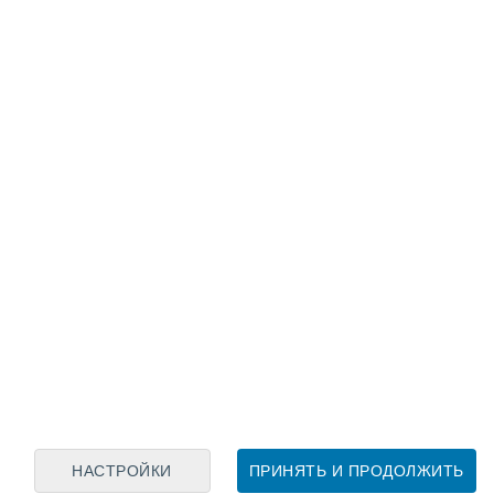
Лунный календарь
пн
вт
ср
чт
пт
сб
вс
7
8
9
10
11
12
13
14
15
16
17
18
19
20
НАСТРОЙКИ
ПРИНЯТЬ И ПРОДОЛЖИТЬ