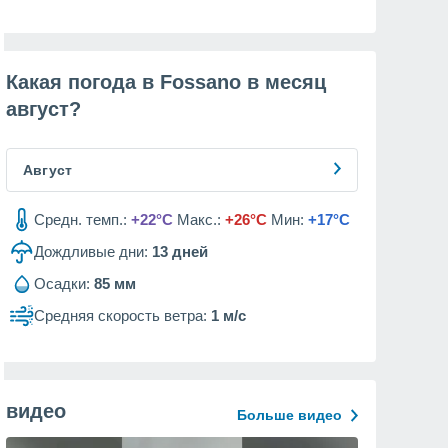
Какая погода в Fossano в месяц
август
?
Август
Средн. темп.:
+22°C
Макс.:
+26°C
Мин:
+17°C
Дождливые дни:
13
дней
Осадки:
85 мм
Средняя скорость ветра:
1 м/с
видео
Больше видео