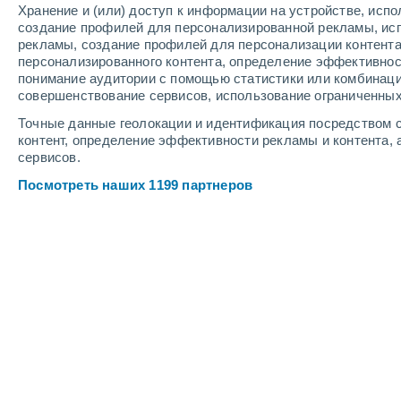
Хранение и (или) доступ к информации на устройстве, исп
2
-
6
м/с
1
-
5
м/с
4
-
9
м/с
создание профилей для персонализированной рекламы, ис
рекламы, создание профилей для персонализации контент
персонализированного контента, определение эффективнос
Погода в Fossano cегодня
, 7 август
понимание аудитории с помощью статистики или комбинаци
совершенствование сервисов, использование ограниченных
Солнечно
+28°
17:00
Точные данные геолокации и идентификация посредством с
Ощущаемая т.
+30°
контент, определение эффективности рекламы и контента, 
сервисов.
Солнечно
+29°
18:00
Посмотреть наших 1199 партнеров
Ощущаемая т.
+30°
Солнечно
+28°
19:00
Ощущаемая т.
+30°
Облачно и ясно
+27°
20:00
Ощущаемая т.
+29°
Облачно и ясно
+26°
21:00
Ощущаемая т.
+27°