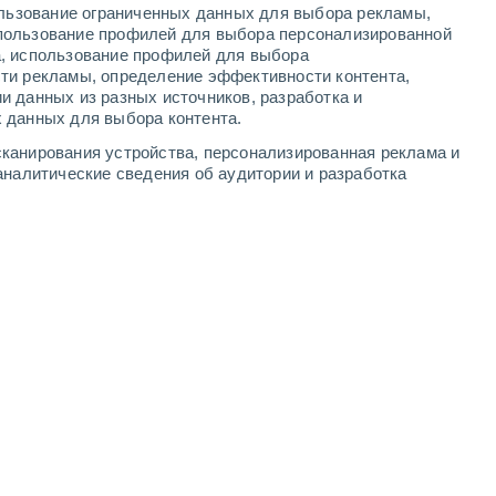
ользование ограниченных данных для выбора рекламы,
1
-
4
м/с
3
-
8
м/с
2
-
7
м/с
1
-
6
м/с
пользование профилей для выбора персонализированной
а, использование профилей для выбора
ти рекламы, определение эффективности контента,
а
и данных из разных источников, разработка и
 данных для выбора контента.
Северо-восточный
3 Средний
канирования устройства, персонализированная реклама и
1
-
5 м/с
FPS:
6-10
аналитические сведения об аудитории и разработка
восточный
2 Низкий
2
-
5 м/с
FPS:
нет
восточный
1 Низкий
2
-
5 м/с
FPS:
нет
восточный
0 Низкий
1
-
4 м/с
FPS:
нет
юго-западный
0 Низкий
2
-
3 м/с
FPS:
нет