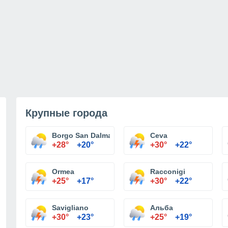
Крупные города
Borgo San Dalmazzo
Ceva
+28°
+20°
+30°
+22°
Ormea
Racconigi
+25°
+17°
+30°
+22°
Savigliano
Альба
+30°
+23°
+25°
+19°