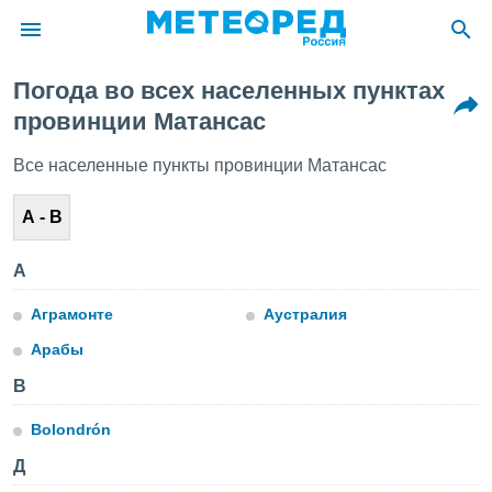
Погода во всех населенных пунктах
ие о
провинции Матансас
циальности
oda.com
Все населенные пункты провинции Матансас
)
А - В
алами,
тировать
ество
А
яемой
. Вы можете
Аграмонте
Аустралия
ступ к этому
используя
Арабы
едующих
B
файлы
Bolondrón
олучить
Д
й доступ