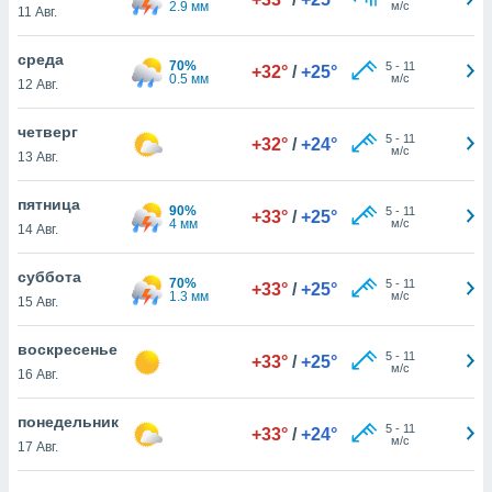
2.9 мм
м/с
 и
11 Авг.
ть действия
я на веб-
среда
70%
5
-
11
же
+32°
/
+25°
0.5 мм
м/с
12 Авг.
пределенный
обы
четверг
вам рекламу
5
-
11
+32°
/
+24°
м/с
зированный
13 Авг.
го основе.
айти
пятница
90%
5
-
11
+33°
/
+25°
ьную
4 мм
м/с
14 Авг.
 в нашей
йлов cookie
суббота
ремя
70%
5
-
11
+33°
/
+25°
1.3 мм
м/с
гласие,
15 Авг.
опку
спользования
воскресенье
5
-
11
+33°
/
+25°
 cookie
м/с
16 Авг.
нную в
и нашего
понедельник
5
-
11
+33°
/
+24°
м/с
17 Авг.
ОГО ВЫ