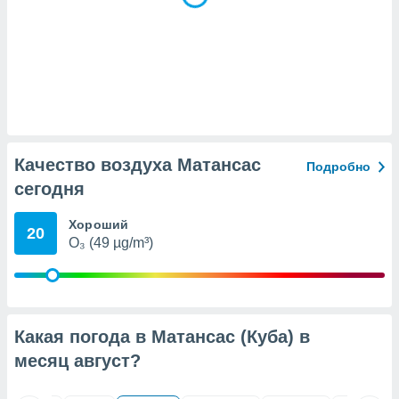
(или) доступ
и на
ие
х данных
рекламы,
рофилей для
рованной
Качество воздуха Матансас
пользование
Подробно
ля выбора
сегодня
рованной
здание
Хороший
ля
20
O₃ (49 µg/m³)
ции
спользование
ля выбора
рованного
пределение
сти
Какая погода в Матансас (Куба) в
ределение
месяц
август
?
сти
онимание