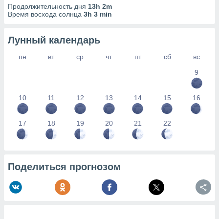
сервисов.
Продолжительность дня
13h 2m
Время восхода солнца
3h 3 min
 наших 1199
неров
Лунный календарь
пн
вт
ср
чт
пт
сб
вс
9
10
11
12
13
14
15
16
17
18
19
20
21
22
Поделиться прогнозом