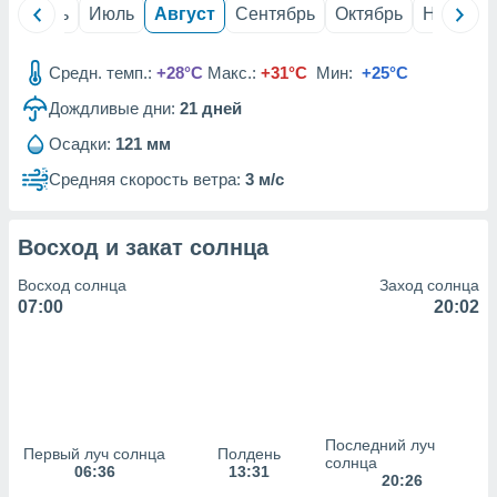
с помощью
й
Июнь
Июль
Август
Сентябрь
Октябрь
Ноябрь
или
данных из
чников,
Средн. темп.:
+28°C
Макс.:
+31°C
Мин:
+25°C
и
вование
Дождливые дни:
21
дней
Осадки:
121 мм
ие
х данных
Средняя скорость ветра:
3 м/с
контента.
ные
Восход и закат солнца
и
ция
Восход солнца
Заход солнца
м
07:00
20:02
я
рованная
нтент,
е
сти рекламы
Последний луч
Первый луч солнца
Полдень
ие сведения
солнца
06:36
13:31
и и
20:26