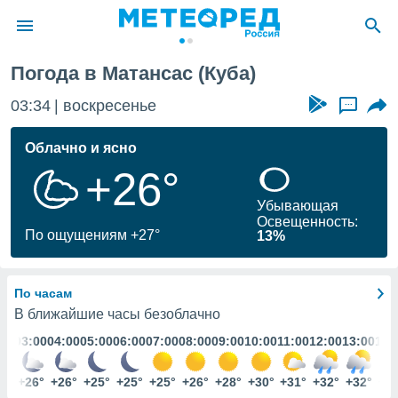
Погода в Матансас (Куба)
ие о
циальности
03:34
воскресенье
...
oda.com
)
Облачно и ясно
+26°
алами,
тировать
Убывающая
ество
Освещенность:
яемой
По ощущениям +27°
13%
. Вы можете
ступ к этому
используя
По часам
едующих
В ближайшие часы безоблачно
:00
03:00
04:00
05:00
06:00
07:00
08:00
09:00
10:00
11:00
12:00
13:00
14:
файлы
олучить
й доступ
7°
+26°
+26°
+25°
+25°
+25°
+26°
+28°
+30°
+31°
+32°
+32°
+3