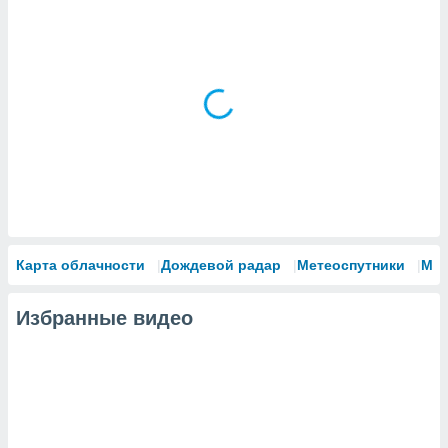
Карта облачности
Дождевой радар
Метеоспутники
Мо
Избранные видео