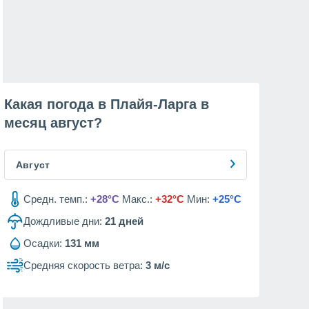
Какая погода в Плайя-Ларга в
месяц
август
?
Август
Средн. темп.:
+28°C
Макс.:
+32°C
Мин:
+25°C
Дождливые дни:
21
дней
Осадки:
131 мм
Средняя скорость ветра:
3 м/с