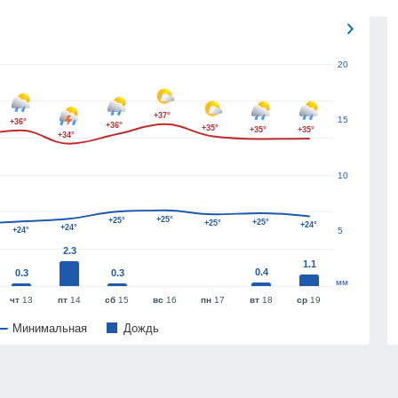
20
+37°
15
+36°
+36°
+35°
+35°
+35°
+34°
10
+25°
+25°
+25°
+25°
+24°
+24°
+24°
5
2.3
1.1
0.4
0.3
0.3
мм
чт
13
пт
14
сб
15
вс
16
пн
17
вт
18
ср
19
Минимальная
Дождь