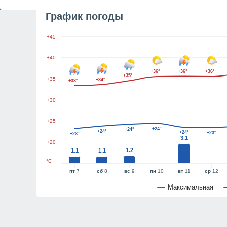
График погоды
+45
+40
+36°
+36°
+36°
+35°
+35
+34°
+33°
+30
+25
+24°
+24°
+24°
+24°
+23°
+23°
3.1
+20
1.2
1.1
1.1
°C
пт
7
сб
8
вс
9
пн
10
вт
11
ср
12
Максимальная