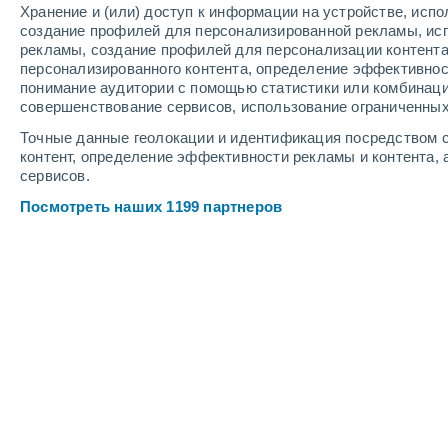
Хранение и (или) доступ к информации на устройстве, исп
3
-
8
м/с
3
-
8
м/с
3
-
7
м/с
создание профилей для персонализированной рекламы, ис
рекламы, создание профилей для персонализации контент
персонализированного контента, определение эффективнос
Погода в Плайя-Ларга cегодня
, 7 а
понимание аудитории с помощью статистики или комбинаци
совершенствование сервисов, использование ограниченных
Солнечно
+32°
12:00
Точные данные геолокации и идентификация посредством с
Ощущаемая т.
+36°
контент, определение эффективности рекламы и контента, 
сервисов.
Облачно и ясно
+33°
13:00
Посмотреть наших 1199 партнеров
Ощущаемая т.
+37°
Облачно и ясно
+33°
14:00
Ощущаемая т.
+38°
Облачно и ясно
+32°
15:00
Ощущаемая т.
+37°
Буря
30%
+31°
16:00
0.4 мм
Ощущаемая т.
+36°