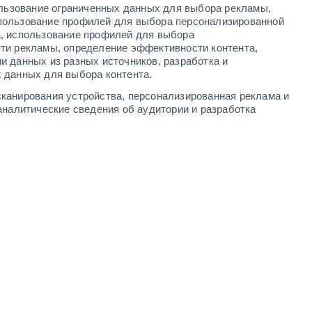
ользование ограниченных данных для выбора рекламы,
3
-
7
м/с
4
-
9
м/с
3
-
7
м/с
4
-
9
м/с
пользование профилей для выбора персонализированной
а, использование профилей для выбора
ти рекламы, определение эффективности контента,
вгуста
и данных из разных источников, разработка и
 данных для выбора контента.
юго-восточный
9 Очень высокий!
канирования устройства, персонализированная реклама и
2
-
5 м/с
FPS:
25-50
аналитические сведения об аудитории и разработка
юго-восточный
10 Очень высокий!
2
-
5 м/с
FPS:
25-50
южный
10 Очень высокий!
3
-
6 м/с
FPS:
25-50
южный
8 Очень высокий!
3
-
7 м/с
FPS:
25-50
южный
6 Высокий
3
-
7 м/с
FPS:
15-25