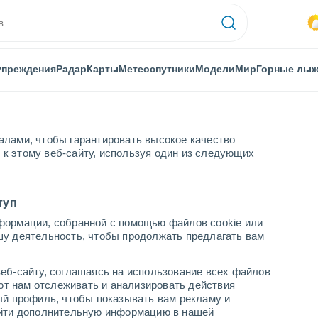
упреждения
Радар
Карты
Метеоспутники
Модели
Мир
Горные лы
алами, чтобы гарантировать высокое качество
к этому веб-сайту, используя один из следующих
рга
туп
формации, собранной с помощью файлов cookie или
шу деятельность, чтобы продолжать предлагать вам
...
еб-сайту, соглашаясь на использование всех файлов
яют нам отслеживать и анализировать действия
По часам
ый профиль, чтобы показывать вам рекламу и
В ближайшие часы влажная
найти дополнительную информацию в нашей
удушающая жара