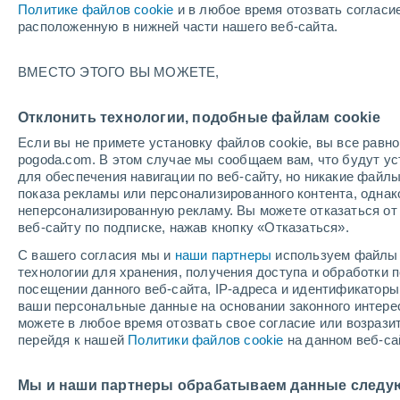
Политике файлов cookie
и в любое время отозвать согласи
+32°
расположенную в нижней части нашего веб-сайта.
UV
9 Оче
ВМЕСТО ЭТОГО ВЫ МОЖЕТЕ,
высокий!
По ощущениям +36°
FPS
25-50
Отклонить технологии, подобные файлам cookie
Если вы не примете установку файлов cookie, вы все рав
pogoda.com. В этом случае мы сообщаем вам, что будут у
Погода на 1 – 7 дней
Карта температур
Дождево
для обеспечения навигации по веб-сайту, но никакие файлы
показа рекламы или персонализированного контента, одна
неперсонализированную рекламу. Вы можете отказаться от 
веб-сайту по подписке, нажав кнопку «Отказаться».
завтра
воскресенье
по
cегодня
С вашего согласия мы и
наши партнеры
используем файлы 
8 Авг.
9 Авг.
7 Авг.
технологии для хранения, получения доступа и обработки
посещении данного веб-сайта, IP-адреса и идентификатор
ваши персональные данные на основании законного интерес
можете в любое время отозвать свое согласие или возрази
60%
70%
70%
перейдя к нашей
Политики файлов cookie
на данном веб-са
1.1 мм
1.2 мм
1.1 мм
+34°
/
+24°
+35°
/
+24°
+
+33°
/
+23°
Мы и наши партнеры обрабатываем данные следу