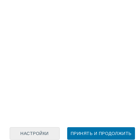
Лунный календарь
пн
вт
ср
чт
пт
сб
вс
7
8
9
10
11
12
13
14
15
16
17
18
19
20
НАСТРОЙКИ
ПРИНЯТЬ И ПРОДОЛЖИТЬ