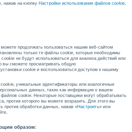
е, нажав на кнопку
Настройки использования файлов cookie
,
нь
но можете продолжать пользоваться нашим веб-сайтом
становлены только те файлы cookie, которые необходимы
й радар
Метеоспутники
Модели
 cookie не будут использоваться для анализа действий или
ко вы сможете просматривать общую
установки cookie и воспользоваться доступом к нашему
недельник
вторник
среда
четверг
cookie, уникальные идентификаторы или аналогичные
10 Авг.
11 Авг.
12 Авг.
13 Авг.
 персональных данных, таких как информация о вашем
ы файлов cookie. Некоторые поставщики могут обрабатывать
а, против которого вы можете возразить. Для этого вы
ть против обработки данных, нажав «
Настроить
» или
80%
50%
йте.
3.1 мм
0.3 мм
36°
/
+24°
+36°
/
+24°
+36°
/
+23°
+36°
/
+24°
ющим образом: