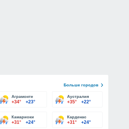
Больше городов
Аграмонте
Аустралия
+34°
+23°
+35°
+22°
Камариоки
Карденас
+31°
+24°
+31°
+24°