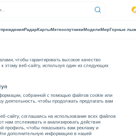
упреждения
Радар
Карты
Метеоспутники
Модели
Мир
Горные лы
алами, чтобы гарантировать высокое качество
к этому веб-сайту, используя один из следующих
ки
туп
формации, собранной с помощью файлов cookie или
шу деятельность, чтобы продолжать предлагать вам
...
еб-сайту, соглашаясь на использование всех файлов
яют нам отслеживать и анализировать действия
По часам
ый профиль, чтобы показывать вам рекламу и
В ближайшие часы моросящий
найти дополнительную информацию в нашей
дождь