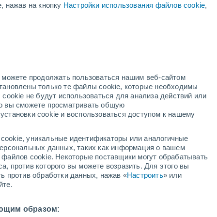
е, нажав на кнопку
Настройки использования файлов cookie
,
ый
но можете продолжать пользоваться нашим веб-сайтом
становлены только те файлы cookie, которые необходимы
й радар
Метеоспутники
Модели
 cookie не будут использоваться для анализа действий или
ко вы сможете просматривать общую
установки cookie и воспользоваться доступом к нашему
недельник
вторник
среда
четверг
cookie, уникальные идентификаторы или аналогичные
10 Авг.
11 Авг.
12 Авг.
13 Авг.
 персональных данных, таких как информация о вашем
ы файлов cookie. Некоторые поставщики могут обрабатывать
а, против которого вы можете возразить. Для этого вы
ть против обработки данных, нажав «
Настроить
» или
60%
90%
йте.
0.9 мм
2.1 мм
32°
/
+25°
+33°
/
+25°
+33°
/
+25°
+33°
/
+24°
ющим образом: