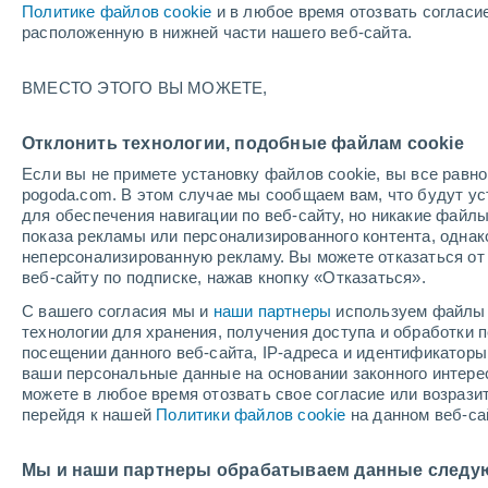
Политике файлов cookie
и в любое время отозвать согласи
+30°
расположенную в нижней части нашего веб-сайта.
ВМЕСТО ЭТОГО ВЫ МОЖЕТЕ,
восточн
По ощущениям +35°
3
-
7 м/с
Отклонить технологии, подобные файлам cookie
Если вы не примете установку файлов cookie, вы все рав
pogoda.com. В этом случае мы сообщаем вам, что будут у
Погода на 1 – 7 дней
Карта температур
Дождево
для обеспечения навигации по веб-сайту, но никакие файлы
показа рекламы или персонализированного контента, одна
неперсонализированную рекламу. Вы можете отказаться от 
веб-сайту по подписке, нажав кнопку «Отказаться».
завтра
воскресенье
по
cегодня
С вашего согласия мы и
наши партнеры
используем файлы 
8 Авг.
9 Авг.
7 Авг.
технологии для хранения, получения доступа и обработки
посещении данного веб-сайта, IP-адреса и идентификатор
ваши персональные данные на основании законного интерес
можете в любое время отозвать свое согласие или возрази
80%
80%
80%
перейдя к нашей
Политики файлов cookie
на данном веб-са
1.5 мм
2.3 мм
7.2 мм
+32°
/
+22°
+32°
/
+24°
+
+32°
/
+23°
Мы и наши партнеры обрабатываем данные следу