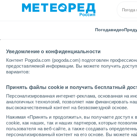
Погода
видео
Пред
Уведомление о конфиденциальности
Контент Pogoda.com (pogoda.com) подготовлен профессион
предоставляемой информации. Вы можете получить доступ 
вариантов:
Главная
Куба
Провинция Матансас
Камарио
Принять файлы cookie и получить бесплатный дос
Персонализированная интернет-реклама, основанная на ин
Погода в Камариоках
аналогичных технологий, позволяет нам финансировать на
высококачественный контент на безвозмездной основе.
17:35
пятница
Нажимая «Принять и продолжить», вы получаете доступ к в
cookie, как наших, так и наших партнеров, которые позвол
пользователя на веб-сайте, а также создавать определенн
Облачно и ясно
персонализированный контент на его основе. Вы можете 