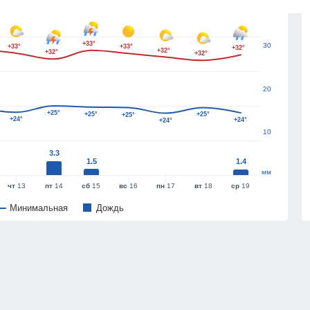
40
+33°
30
+33°
+33°
+32°
+32°
+32°
+32°
20
+25°
+25°
+25°
+25°
+24°
+24°
+24°
10
3.3
1.5
1.4
мм
чт
13
пт
14
сб
15
вс
16
пн
17
вт
18
ср
19
Минимальная
Дождь