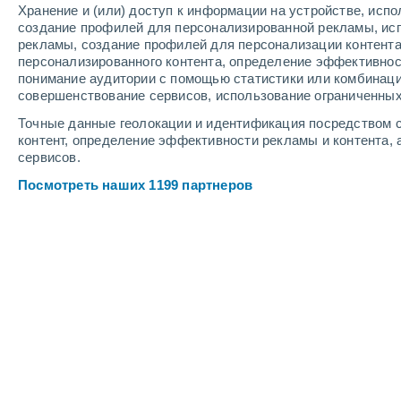
Хранение и (или) доступ к информации на устройстве, исп
5
-
10
м/с
4
-
9
м/с
4
-
8
м/с
создание профилей для персонализированной рекламы, ис
рекламы, создание профилей для персонализации контент
персонализированного контента, определение эффективнос
Погода в Камариоках cегодня
, 7 ав
понимание аудитории с помощью статистики или комбинаци
совершенствование сервисов, использование ограниченных
Небольшой дожд
50%
+30°
17:00
Точные данные геолокации и идентификация посредством с
0.3 мм
Ощущаемая т.
+35°
контент, определение эффективности рекламы и контента, 
сервисов.
Облачно и ясно
+30°
18:00
Посмотреть наших 1199 партнеров
Ощущаемая т.
+35°
Облачно и ясно
+29°
19:00
Ощущаемая т.
+34°
Буря
30%
+27°
20:00
0.7 мм
Ощущаемая т.
+30°
Буря
30%
+25°
21:00
3 мм
Ощущаемая т.
+25°