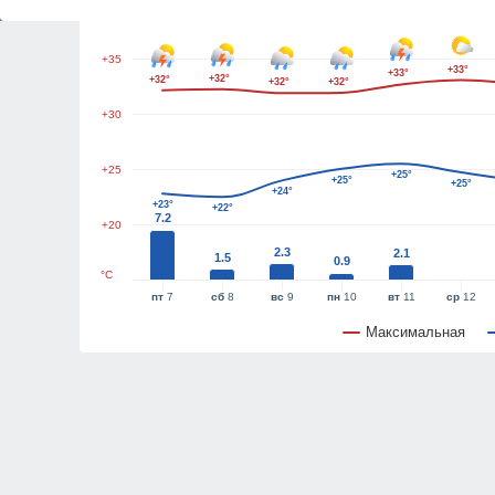
+40
+35
+33°
+33°
+32°
+32°
+32°
+32°
+30
+25
+25°
+25°
+25°
+24°
+23°
+22°
7.2
+20
2.3
2.1
1.5
0.9
°C
пт
7
сб
8
вс
9
пн
10
вт
11
ср
12
Максимальная