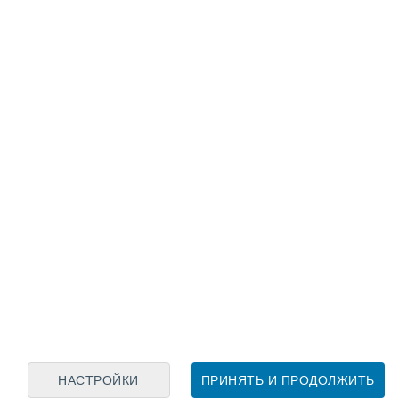
Лунный календарь
пн
вт
ср
чт
пт
сб
вс
7
8
9
10
11
12
13
14
15
16
17
18
19
20
НАСТРОЙКИ
ПРИНЯТЬ И ПРОДОЛЖИТЬ