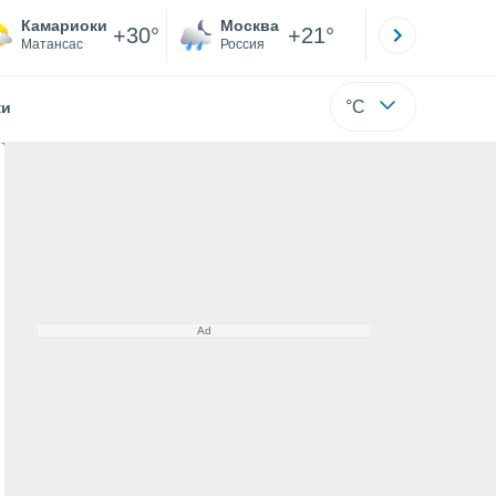
Камариоки
Москва
Санкт-
+30°
+21°
Матансас
Россия
Са
°C
жи