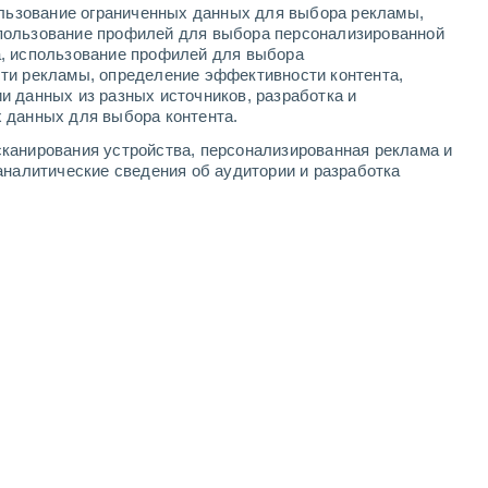
ользование ограниченных данных для выбора рекламы,
6
-
12
м/с
4
-
11
м/с
5
-
12
м/с
5
-
12
м/с
пользование профилей для выбора персонализированной
а, использование профилей для выбора
ти рекламы, определение эффективности контента,
густа
и данных из разных источников, разработка и
 данных для выбора контента.
ь
восточный
3 Средний
канирования устройства, персонализированная реклама и
3
-
8 м/с
FPS:
6-10
аналитические сведения об аудитории и разработка
восточный
1 Низкий
3
-
7 м/с
FPS:
нет
восточный
0 Низкий
3
-
6 м/с
FPS:
нет
восточный
0 Низкий
2
-
5 м/с
FPS:
нет
Северо-восточный
0 Низкий
2
-
5 м/с
FPS:
нет