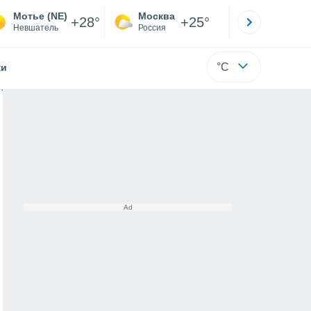
Мотье (NE)
Москва
Санкт-
+28°
+25°
Невшатель
Россия
Са
°C
жи