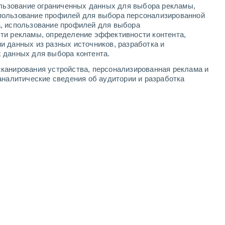
ользование ограниченных данных для выбора рекламы,
2
-
6
м/с
2
-
7
м/с
1
-
5
м/с
1
-
7
м/с
пользование профилей для выбора персонализированной
а, использование профилей для выбора
ти рекламы, определение эффективности контента,
уста
и данных из разных источников, разработка и
 данных для выбора контента.
юго-восточный
8 Очень высокий!
канирования устройства, персонализированная реклама и
1
-
5 м/с
FPS:
25-50
аналитические сведения об аудитории и разработка
юго-восточный
7 Высокий
1
-
5 м/с
FPS:
15-25
южный
5 Средний
0
-
5 м/с
FPS:
6-10
северо-западный
3 Средний
1
-
6 м/с
FPS:
6-10
северо-западный
2 Низкий
1
-
6 м/с
FPS:
нет