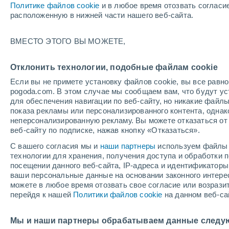
Политике файлов cookie
и в любое время отозвать согласи
+27°
расположенную в нижней части нашего веб-сайта.
UV
8 Оче
ВМЕСТО ЭТОГО ВЫ МОЖЕТЕ,
высокий!
По ощущениям +27°
FPS
25-50
Отклонить технологии, подобные файлам cookie
Если вы не примете установку файлов cookie, вы все рав
pogoda.com. В этом случае мы сообщаем вам, что будут у
Погода на 1 – 7 дней
Карта облачности
Дождево
для обеспечения навигации по веб-сайту, но никакие файлы
показа рекламы или персонализированного контента, одна
неперсонализированную рекламу. Вы можете отказаться от 
веб-сайту по подписке, нажав кнопку «Отказаться».
завтра
понедельник
cегодня
С вашего согласия мы и
наши партнеры
используем файлы 
9 Авг.
10 Авг.
8 Авг.
технологии для хранения, получения доступа и обработки
посещении данного веб-сайта, IP-адреса и идентификатор
ваши персональные данные на основании законного интерес
можете в любое время отозвать свое согласие или возрази
70%
70%
перейдя к нашей
Политики файлов cookie
на данном веб-са
1.1 мм
1 мм
+30°
/
+19°
+29°
/
+18°
+
+29°
/
+16°
Мы и наши партнеры обрабатываем данные следу