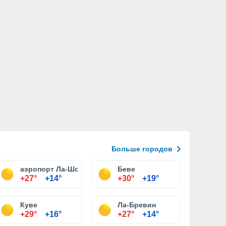
Больше городов
аэропорт Ла-Шо-де-Фон
Беве
+27°
+14°
+30°
+19°
Куве
Ла-Бревин
+29°
+16°
+27°
+14°