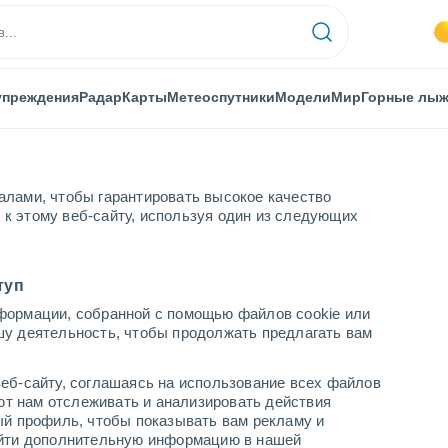
упреждения
Радар
Карты
Метеоспутники
Модели
Мир
Горные лы
алами, чтобы гарантировать высокое качество
к этому веб-сайту, используя один из следующих
е (NE)
туп
формации, собранной с помощью файлов cookie или
шу деятельность, чтобы продолжать предлагать вам
...
еб-сайту, соглашаясь на использование всех файлов
яют нам отслеживать и анализировать действия
По часам
ый профиль, чтобы показывать вам рекламу и
В ближайшие часы переменная
найти дополнительную информацию в нашей
облачность