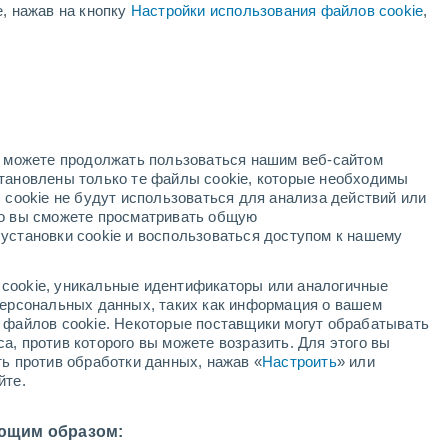
е, нажав на кнопку
Настройки использования файлов cookie
,
нь
но можете продолжать пользоваться нашим веб-сайтом
становлены только те файлы cookie, которые необходимы
й радар
Метеоспутники
Модели
 cookie не будут использоваться для анализа действий или
ко вы сможете просматривать общую
установки cookie и воспользоваться доступом к нашему
вторник
среда
четверг
пятница
cookie, уникальные идентификаторы или аналогичные
11 Авг.
12 Авг.
13 Авг.
14 Авг.
 персональных данных, таких как информация о вашем
ы файлов cookie. Некоторые поставщики могут обрабатывать
а, против которого вы можете возразить. Для этого вы
ть против обработки данных, нажав «
Настроить
» или
йте.
29°
/
+19°
+30°
/
+17°
+32°
/
+18°
+32°
/
+20°
ющим образом: