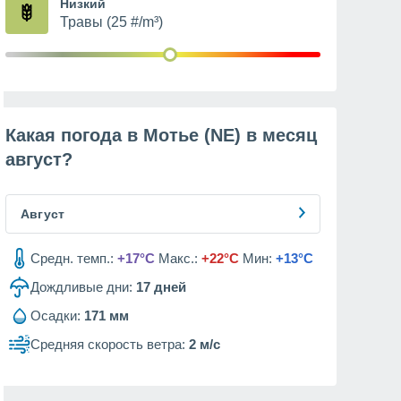
Низкий
Травы (25 #/m³)
Какая погода в Мотье (NE) в месяц
август
?
Август
Средн. темп.:
+17°C
Макс.:
+22°C
Мин:
+13°C
Дождливые дни:
17
дней
Осадки:
171 мм
Средняя скорость ветра:
2 м/с