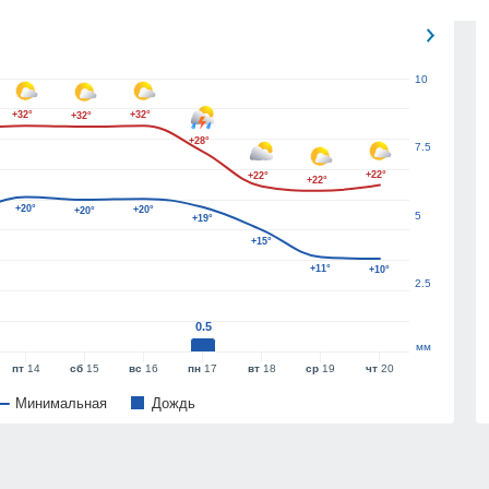
10
+32°
+32°
+32°
+28°
7.5
+22°
+22°
+22°
+20°
+20°
+20°
5
+19°
+15°
+11°
+10°
2.5
0.5
мм
пт
14
сб
15
вс
16
пн
17
вт
18
ср
19
чт
20
Минимальная
Дождь