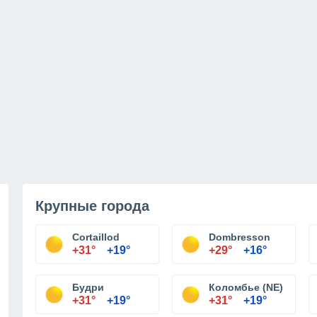
Крупные города
Cortaillod
Dombresson
+31°
+19°
+29°
+16°
Будри
Коломбье (NE)
+31°
+19°
+31°
+19°