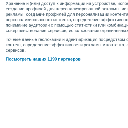
Хранение и (или) доступ к информации на устройстве, исп
3
-
10
м/с
3
-
8
м/с
2
-
6
м/с
создание профилей для персонализированной рекламы, ис
рекламы, создание профилей для персонализации контент
персонализированного контента, определение эффективнос
Погода в Мотье (NE) cегодня
, 8 авг
понимание аудитории с помощью статистики или комбинаци
совершенствование сервисов, использование ограниченных
Облачно и ясно
+27°
14:00
Точные данные геолокации и идентификация посредством с
Ощущаемая т.
+27°
контент, определение эффективности рекламы и контента, 
сервисов.
Солнечно
+28°
15:00
Посмотреть наших 1199 партнеров
Ощущаемая т.
+28°
Облачно и ясно
+29°
16:00
Ощущаемая т.
+28°
Облачно и ясно
+28°
17:00
Ощущаемая т.
+28°
Облачно и ясно
+28°
18:00
Ощущаемая т.
+28°