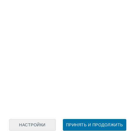
Лунный календарь
пн
вт
ср
чт
пт
сб
вс
8
9
10
11
12
13
14
15
16
17
18
19
20
21
НАСТРОЙКИ
ПРИНЯТЬ И ПРОДОЛЖИТЬ