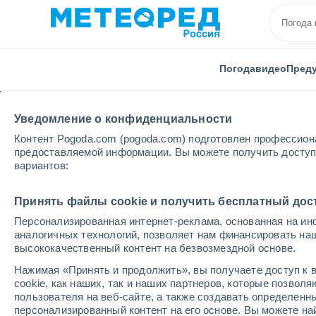
Погода
видео
Пред
Уведомление о конфиденциальности
Контент Pogoda.com (pogoda.com) подготовлен профессион
предоставляемой информации. Вы можете получить доступ 
вариантов:
Главная
Швейцария
Кантон Невшателя
Моть
Принять файлы cookie и получить бесплатный дос
Персонализированная интернет-реклама, основанная на ин
Погода в Мотье (NE)
аналогичных технологий, позволяет нам финансировать на
высококачественный контент на безвозмездной основе.
14:25
суббота
Нажимая «Принять и продолжить», вы получаете доступ к в
cookie, как наших, так и наших партнеров, которые позвол
пользователя на веб-сайте, а также создавать определенн
Облачно и ясно
персонализированный контент на его основе. Вы можете 