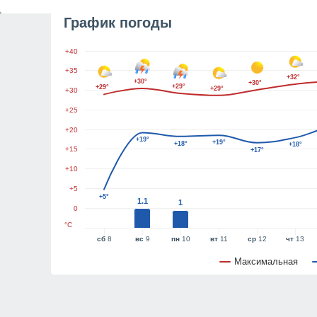
График погоды
+40
+35
+32°
+30°
+30°
+29°
+29°
+29°
+30
+25
+20
+19°
+19°
+18°
+18°
+15
+17°
+10
+5
+5°
1.1
1
0
°C
сб
8
вс
9
пн
10
вт
11
ср
12
чт
13
Максимальная