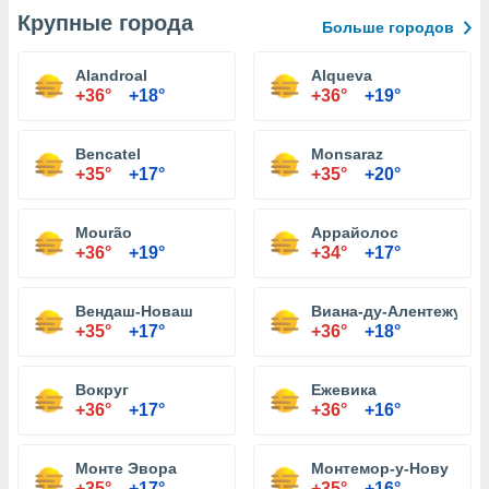
Крупные города
Больше городов
Alandroal
Alqueva
+36°
+18°
+36°
+19°
Bencatel
Monsaraz
+35°
+17°
+35°
+20°
Mourão
Аррайолос
+36°
+19°
+34°
+17°
Вендаш-Новаш
Виана-ду-Алентежу
+35°
+17°
+36°
+18°
Вокруг
Ежевика
+36°
+17°
+36°
+16°
Монте Эвора
Монтемор-у-Нову
+35°
+17°
+35°
+16°