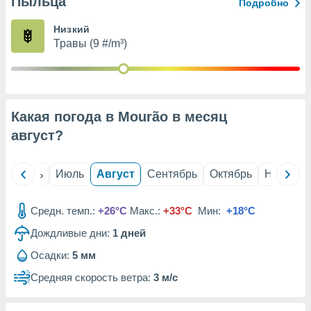
Пыльца
с помощью
Подробно
или
данных из
Низкий
чников,
Травы (9 #/m³)
и
вование
ие
х данных
Какая погода в Mourão в месяц
контента.
август
?
ные
и
ция
й
Июнь
Июль
Август
Сентябрь
Октябрь
Ноябрь
м
я
Средн. темп.:
+26°C
Макс.:
+33°C
Мин:
+18°C
рованная
Дождливые дни:
1
дней
нтент,
е
Осадки:
5 мм
сти рекламы
Средняя скорость ветра:
3 м/с
ие сведения
и и