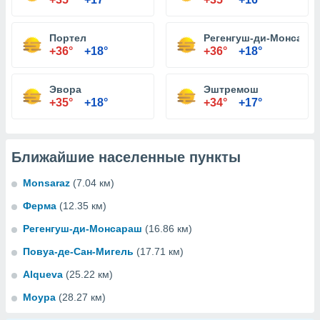
Портел
Регенгуш-ди-Монсара
+36°
+18°
+36°
+18°
Эвора
Эштремош
+35°
+18°
+34°
+17°
Ближайшие населенные пункты
Monsaraz
(7.04 км)
Ферма
(12.35 км)
Регенгуш-ди-Монсараш
(16.86 км)
Повуа-де-Сан-Мигель
(17.71 км)
Alqueva
(25.22 км)
Моура
(28.27 км)