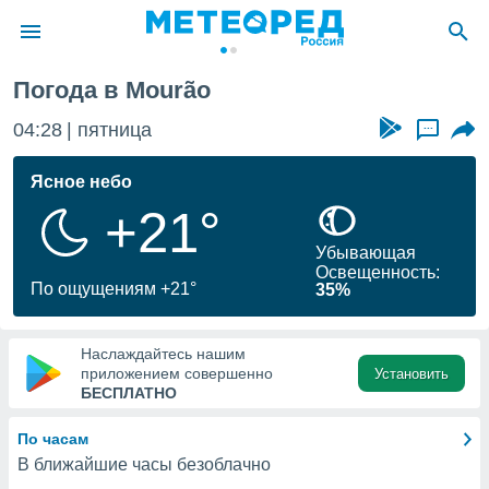
Погода в Mourão
ие о
циальности
04:28
пятница
...
oda.com
)
Ясное небо
+21°
алами,
тировать
Убывающая
ество
Освещенность:
яемой
По ощущениям +21°
35%
. Вы можете
ступ к этому
используя
Наслаждайтесь нашим
едующих
приложением совершенно
Установить
БЕСПЛАТНО
файлы
По часам
олучить
В ближайшие часы безоблачно
й доступ