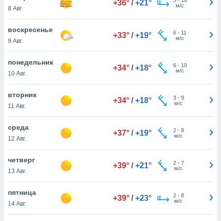
+36°
/
+21°
 и
м/с
8 Авг.
ть действия
я на веб-
воскресенье
же
6
-
11
+33°
/
+19°
м/с
пределенный
9 Авг.
обы
вам рекламу
понедельник
6
-
10
+34°
/
+18°
зированный
м/с
10 Авг.
го основе.
айти
вторник
ьную
3
-
9
+34°
/
+18°
м/с
11 Авг.
 в нашей
йлов cookie
ремя
среда
2
-
8
+37°
/
+19°
гласие,
м/с
12 Авг.
опку
спользования
четверг
 cookie
2
-
7
+39°
/
+21°
м/с
13 Авг.
нную в
и нашего
пятница
2
-
8
+39°
/
+23°
м/с
14 Авг.
ОГО ВЫ