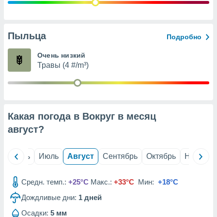
с помощью
или
данных из
чников,
Пыльца
Подробно
и
вование
Очень низкий
Травы (4 #/m³)
ие
х данных
контента.
ные
и
Какая погода в Вокруг в месяц
ция
м
август
?
я
рованная
й
Июнь
Июль
Август
Сентябрь
Октябрь
Ноябрь
нтент,
е
сти рекламы
Средн. темп.:
+25°C
Макс.:
+33°C
Мин:
+18°C
Дождливые дни:
1
дней
ие сведения
и и
Осадки:
5 мм