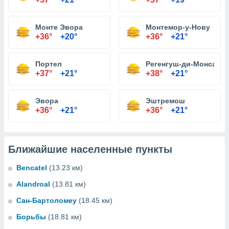
Монте Эвора
Монтемор-у-Нову
+36°
+20°
+36°
+21°
Портел
Регенгуш-ди-Монсара
+37°
+21°
+38°
+21°
Эвора
Эштремош
+36°
+21°
+36°
+21°
Ближайшие населенные пункты
Bencatel
(13.23 км)
Alandroal
(13.81 км)
Сан-Бартоломеу
(18.45 км)
Борьбы
(18.81 км)