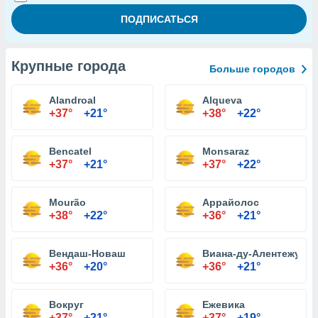
Крупные города
Больше городов
Alandroal
Alqueva
+37°
+21°
+38°
+22°
Bencatel
Monsaraz
+37°
+21°
+37°
+22°
Mourão
Аррайолос
+38°
+22°
+36°
+21°
Вендаш-Новаш
Виана-ду-Алентежу
+36°
+20°
+36°
+21°
Вокруг
Ежевика
+37°
+21°
+37°
+19°