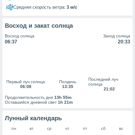
сервисов.
Средняя скорость ветра:
3 м/с
 наших 1199
неров
Восход и закат солнца
Восход солнца
Заход солнца
06:37
20:33
Последний луч
Первый луч солнца
Полдень
солнца
06:08
13:35
21:02
Продолжительность дня
13h 55m
Оставшийся дневной свет
1h 21m
Лунный календарь
пн
вт
ср
чт
пт
сб
вс