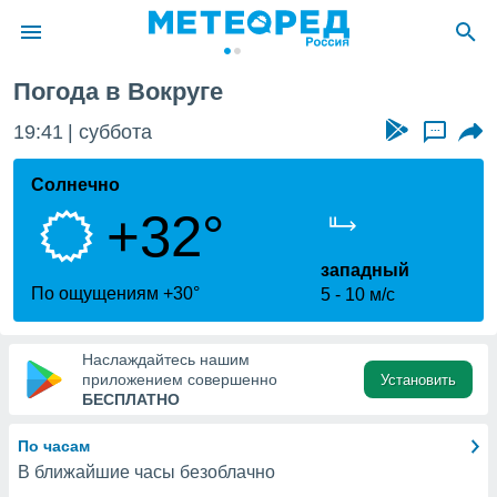
Погода в Вокруге
ие о
циальности
19:41
суббота
...
oda.com
)
Солнечно
+32°
алами,
тировать
ество
западный
яемой
По ощущениям +30°
5
10 м/с
. Вы можете
ступ к этому
используя
Наслаждайтесь нашим
едующих
приложением совершенно
Установить
БЕСПЛАТНО
файлы
По часам
олучить
В ближайшие часы безоблачно
й доступ