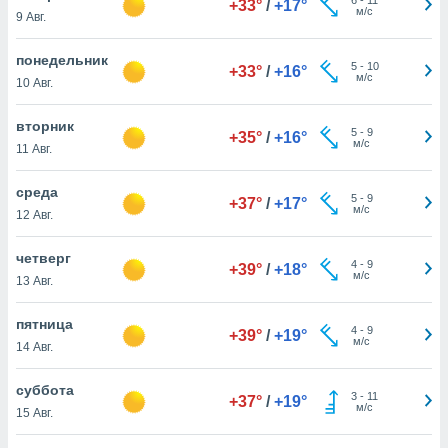
+33°
/
+17°
 и
м/с
9 Авг.
ть действия
я на веб-
понедельник
же
5
-
10
+33°
/
+16°
м/с
пределенный
10 Авг.
обы
вам рекламу
вторник
5
-
9
+35°
/
+16°
зированный
м/с
11 Авг.
го основе.
айти
среда
ьную
5
-
9
+37°
/
+17°
м/с
12 Авг.
 в нашей
йлов cookie
ремя
четверг
4
-
9
+39°
/
+18°
гласие,
м/с
13 Авг.
опку
спользования
пятница
 cookie
4
-
9
+39°
/
+19°
м/с
14 Авг.
нную в
и нашего
суббота
3
-
11
+37°
/
+19°
м/с
15 Авг.
ОГО ВЫ