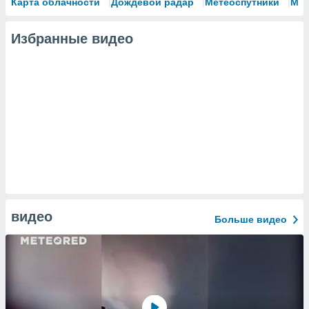
Карта облачности
Дождевой радар
Метеоспутники
Мо
Избранные видео
видео
Больше видео