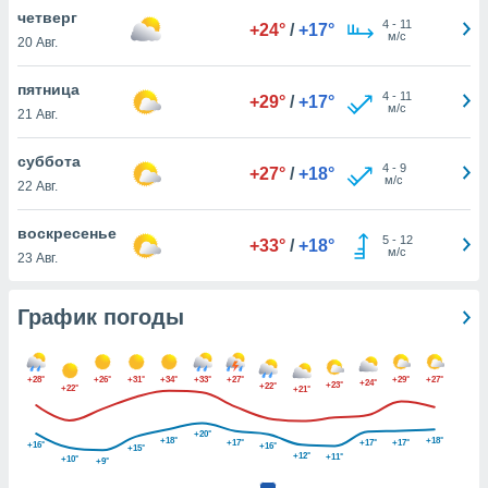
днако вы
четверг
4
-
11
+24°
/
+17°
сматривать
м/с
20 Авг.
изированную
пятница
4
-
11
 можете
+29°
/
+17°
м/с
21 Авг.
от установки
ться
суббота
4
-
9
+27°
/
+18°
нашему веб-
м/с
22 Авг.
дписке,
у
воскресенье
5
-
12
».
+33°
/
+18°
м/с
23 Авг.
гласия мы и
ры
График погоды
 файлы
кальные
торы или
 технологии
+28°
+26°
+31°
+34°
+33°
+27°
+29°
+27°
+24°
+23°
+22°
+22°
+21°
я,
оступа и
+20°
ерсональных
+18°
+18°
+17°
+17°
+17°
+16°
+16°
+15°
+12°
+11°
их как
+10°
+9°
 о вашем