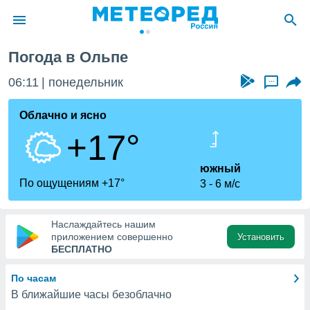
Погода в Ольпе
ие о
циальности
06:11
понедельник
...
oda.com
)
Облачно и ясно
+17°
алами,
тировать
ество
южный
яемой
По ощущениям +17°
3
6 м/с
. Вы можете
ступ к этому
используя
Наслаждайтесь нашим
едующих
приложением совершенно
Установить
БЕСПЛАТНО
файлы
По часам
олучить
В ближайшие часы безоблачно
й доступ