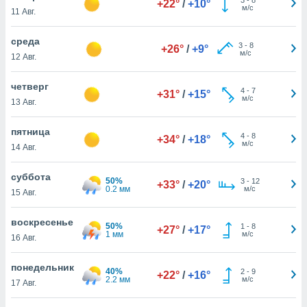
+22°
/
+10°
 и
м/с
11 Авг.
ть действия
я на веб-
среда
же
3
-
8
+26°
/
+9°
м/с
пределенный
12 Авг.
обы
вам рекламу
четверг
4
-
7
+31°
/
+15°
зированный
м/с
13 Авг.
го основе.
айти
пятница
ьную
4
-
8
+34°
/
+18°
м/с
14 Авг.
 в нашей
йлов cookie
ремя
суббота
50%
3
-
12
+33°
/
+20°
гласие,
0.2 мм
м/с
15 Авг.
опку
спользования
воскресенье
 cookie
50%
1
-
8
+27°
/
+17°
1 мм
м/с
16 Авг.
нную в
и нашего
понедельник
40%
2
-
9
+22°
/
+16°
2.2 мм
м/с
17 Авг.
ОГО ВЫ