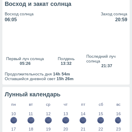
сервисов.
Восход и закат солнца
 наших 1199
Восход солнца
Заход солнца
неров
06:05
20:59
Последний луч
Первый луч солнца
Полдень
солнца
05:26
13:32
21:37
Продолжительность дня
14h 54m
Оставшийся дневной свет
15h 26m
Лунный календарь
пн
вт
ср
чт
пт
сб
вс
10
11
12
13
14
15
16
17
18
19
20
21
22
23