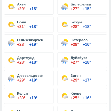
Ахен
Билефельд
+29°
+18°
+27°
+15°
Бонн
Бохум
+31°
+18°
+28°
+18°
Гельзенкирхен
Гютерсло
+28°
+19°
+28°
+16°
Дортмунд
Дуйсбург
+28°
+18°
+27°
+18°
Дюссельдорф
Зиген
+29°
+19°
+29°
+17°
Кельн
Клеве
+30°
+19°
+25°
+16°