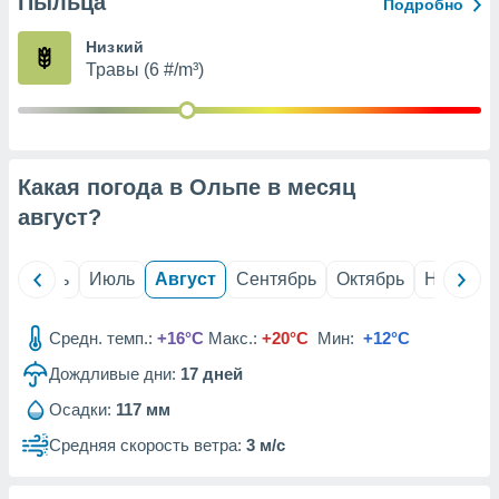
Пыльца
с помощью
Подробно
или
данных из
Низкий
чников,
Травы (6 #/m³)
и
вование
ие
х данных
Какая погода в Ольпе в месяц
контента.
август
?
ные
и
ция
й
Июнь
Июль
Август
Сентябрь
Октябрь
Ноябрь
м
я
Средн. темп.:
+16°C
Макс.:
+20°C
Мин:
+12°C
рованная
Дождливые дни:
17
дней
нтент,
е
Осадки:
117 мм
сти рекламы
Средняя скорость ветра:
3 м/с
ие сведения
и и