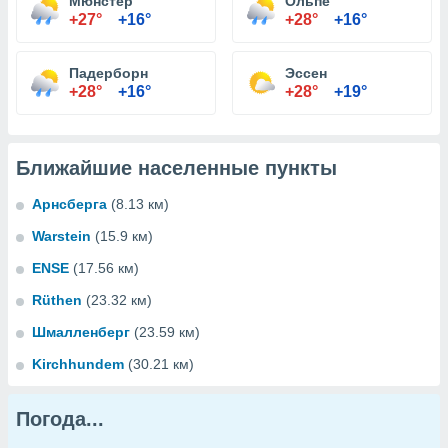
Мюнстер
Ольпе
+27°
+16°
+28°
+16°
Падерборн
Эссен
+28°
+16°
+28°
+19°
Ближайшие населенные пункты
Арнсберга
(8.13 км)
Warstein
(15.9 км)
ENSE
(17.56 км)
Rüthen
(23.32 км)
Шмалленберг
(23.59 км)
Kirchhundem
(30.21 км)
Погода...