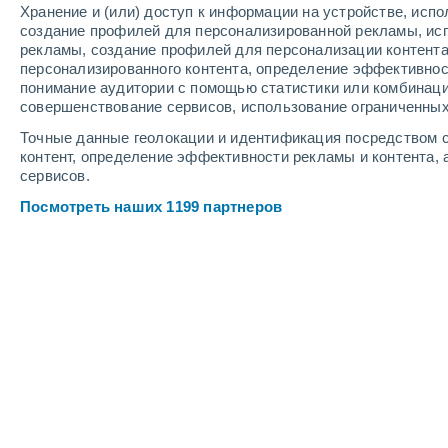
Хранение и (или) доступ к информации на устройстве, исп
4
-
8
м/с
5
-
9
м/с
2
-
6
м/с
создание профилей для персонализированной рекламы, ис
рекламы, создание профилей для персонализации контент
персонализированного контента, определение эффективнос
Погода в Падерборне cегодня
, 7 ав
понимание аудитории с помощью статистики или комбинаци
совершенствование сервисов, использование ограниченных
Переменная обл
+20°
17:00
Точные данные геолокации и идентификация посредством с
Ощущаемая т.
+2
контент, определение эффективности рекламы и контента, 
сервисов.
Переменная обл
+20°
18:00
Посмотреть наших 1199 партнеров
Ощущаемая т.
+2
Переменная обл
+19°
19:00
Ощущаемая т.
+1
Облачно и ясно
+19°
20:00
Ощущаемая т.
+1
Облачно и ясно
+17°
21:00
Ощущаемая т.
+1