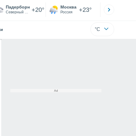
Падерборн
Москва
Санкт-
+20°
+23°
Северный Рейн-Вестфалия
Россия
Са
°C
жи