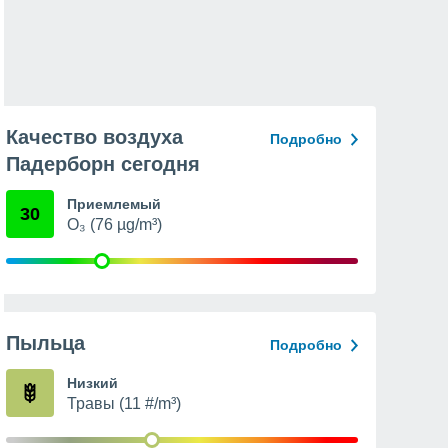
Качество воздуха
Подробно
Падерборн сегодня
Приемлемый
30
O₃ (76 µg/m³)
Пыльца
Подробно
Низкий
Травы (11 #/m³)