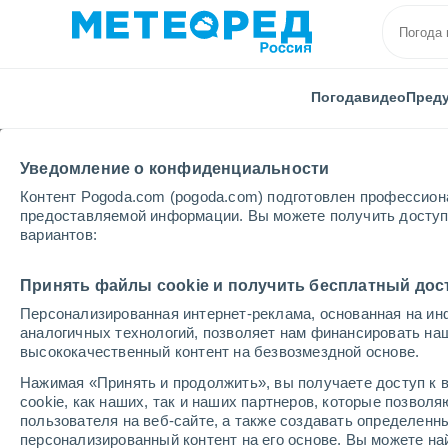
Погода
видео
Пред
Уведомление о конфиденциальности
Контент Pogoda.com (pogoda.com) подготовлен профессион
предоставляемой информации. Вы можете получить доступ 
вариантов:
Главная
Германия
Северный Рейн-Вестфалия
Принять файлы cookie и получить бесплатный дос
Персонализированная интернет-реклама, основанная на ин
Погода в Падерборне
аналогичных технологий, позволяет нам финансировать на
высококачественный контент на безвозмездной основе.
18:49
пятница
Нажимая «Принять и продолжить», вы получаете доступ к в
cookie, как наших, так и наших партнеров, которые позвол
пользователя на веб-сайте, а также создавать определенн
Переменная облачность
персонализированный контент на его основе. Вы можете 