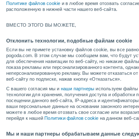
Политике файлов cookie
и в любое время отозвать согласи
+19°
расположенную в нижней части нашего веб-сайта.
северо-
ВМЕСТО ЭТОГО ВЫ МОЖЕТЕ,
западны
По ощущениям +19°
2
-
6 м/с
Отклонить технологии, подобные файлам cookie
Если вы не примете установку файлов cookie, вы все рав
pogoda.com. В этом случае мы сообщаем вам, что будут у
Погода на 1 – 7 дней
Карта облачности
Дождево
для обеспечения навигации по веб-сайту, но никакие файлы
показа рекламы или персонализированного контента, одна
неперсонализированную рекламу. Вы можете отказаться от 
веб-сайту по подписке, нажав кнопку «Отказаться».
завтра
воскресенье
по
cегодня
С вашего согласия мы и
наши партнеры
используем файлы 
8 Авг.
9 Авг.
7 Авг.
технологии для хранения, получения доступа и обработки
посещении данного веб-сайта, IP-адреса и идентификатор
ваши персональные данные на основании законного интерес
можете в любое время отозвать свое согласие или возрази
перейдя к нашей
Политики файлов cookie
на данном веб-са
+26°
/
+11°
+30°
/
+16°
+
+21°
/
+11°
Мы и наши партнеры обрабатываем данные следу