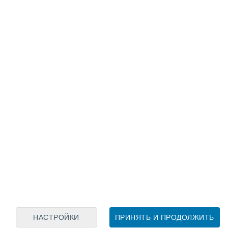
Лунный календарь
пн
вт
ср
чт
пт
сб
вс
7
8
9
10
11
12
13
14
15
16
17
18
19
20
НАСТРОЙКИ
ПРИНЯТЬ И ПРОДОЛЖИТЬ