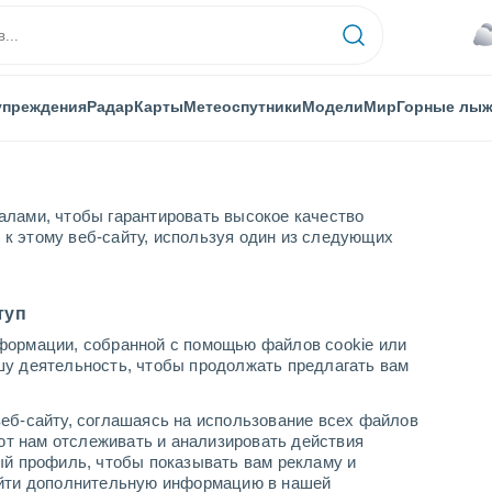
упреждения
Радар
Карты
Метеоспутники
Модели
Мир
Горные лы
алами, чтобы гарантировать высокое качество
к этому веб-сайту, используя один из следующих
Падерборн
туп
формации, собранной с помощью файлов cookie или
шу деятельность, чтобы продолжать предлагать вам
...
еб-сайту, соглашаясь на использование всех файлов
яют нам отслеживать и анализировать действия
По часам
ый профиль, чтобы показывать вам рекламу и
В ближайшие часы переменная
найти дополнительную информацию в нашей
облачность