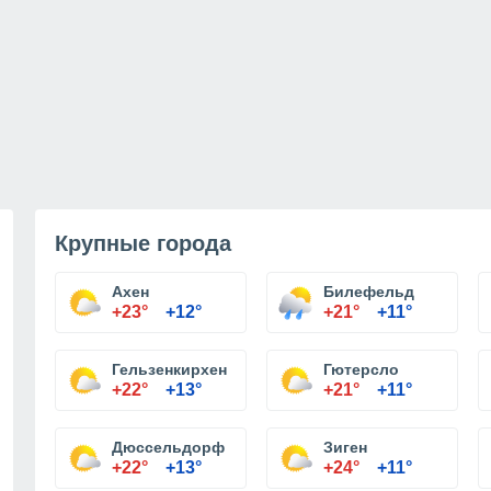
Крупные города
Ахен
Билефельд
+23°
+12°
+21°
+11°
Гельзенкирхен
Гютерсло
+22°
+13°
+21°
+11°
Дюссельдорф
Зиген
+22°
+13°
+24°
+11°