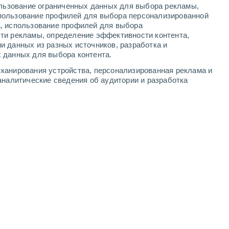
ользование ограниченных данных для выбора рекламы,
6
-
13
м/с
3
-
7
м/с
4
-
8
м/с
4
-
8
м/с
пользование профилей для выбора персонализированной
а, использование профилей для выбора
ти рекламы, определение эффективности контента,
густа
и данных из разных источников, разработка и
 данных для выбора контента.
ачность
северо-западный
2 Низкий
канирования устройства, персонализированная реклама и
0°
2
-
5 м/с
FPS:
нет
аналитические сведения об аудитории и разработка
ачность
северо-западный
1 Низкий
0°
2
-
6 м/с
FPS:
нет
ачность
северо-западный
0 Низкий
9°
2
-
6 м/с
FPS:
нет
Северный
0 Низкий
9°
1
-
5 м/с
FPS:
нет
Северный
0 Низкий
7°
0
-
3 м/с
FPS:
нет