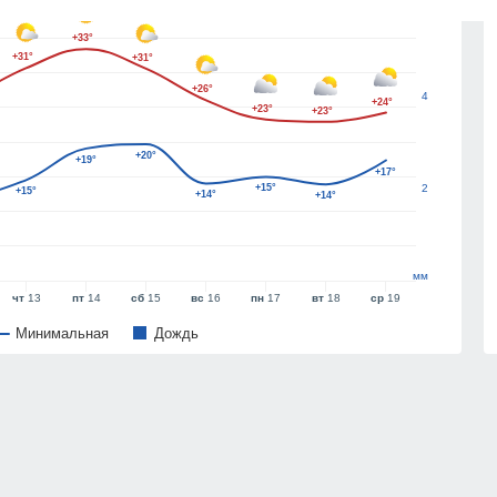
6
+33°
+31°
+31°
+26°
4
+24°
+23°
+23°
+20°
+19°
+17°
+15°
2
+15°
+14°
+14°
мм
чт
13
пт
14
сб
15
вс
16
пн
17
вт
18
ср
19
Минимальная
Дождь