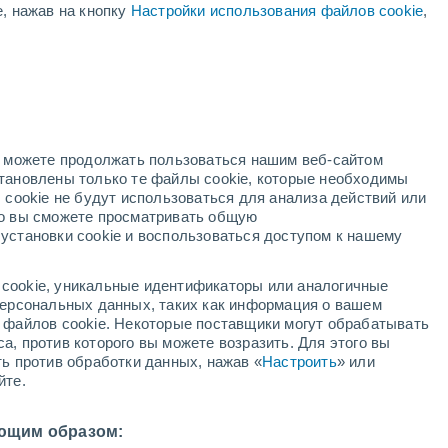
е, нажав на кнопку
Настройки использования файлов cookie
,
й
но можете продолжать пользоваться нашим веб-сайтом
становлены только те файлы cookie, которые необходимы
й радар
Метеоспутники
Модели
 cookie не будут использоваться для анализа действий или
ко вы сможете просматривать общую
установки cookie и воспользоваться доступом к нашему
недельник
вторник
среда
четверг
cookie, уникальные идентификаторы или аналогичные
10 Авг.
11 Авг.
12 Авг.
13 Авг.
 персональных данных, таких как информация о вашем
ы файлов cookie. Некоторые поставщики могут обрабатывать
а, против которого вы можете возразить. Для этого вы
ть против обработки данных, нажав «
Настроить
» или
60%
йте.
0.2 мм
29°
/
+18°
+23°
/
+13°
+26°
/
+12°
+31°
/
+15°
ющим образом: