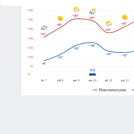
+40
+35
+30°
+29°
+30
+26°
+26°
+25
+23°
+21°
+20
+18°
+15
+16°
+13°
+12°
+10
+11°
+8°
+5
0.2
°C
пт
7
сб
8
вс
9
пн
10
вт
11
ср
12
Максимальная