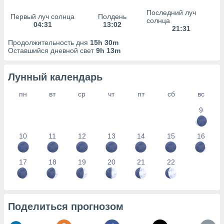
сервисов.
Последний луч
Первый луч солнца
Полдень
 наших 1199
солнца
04:31
13:02
неров
21:31
Продолжительность дня
15h 30m
Оставшийся дневной свет
9h 13m
Лунный календарь
пн
вт
ср
чт
пт
сб
вс
9
10
11
12
13
14
15
16
17
18
19
20
21
22
Поделиться прогнозом