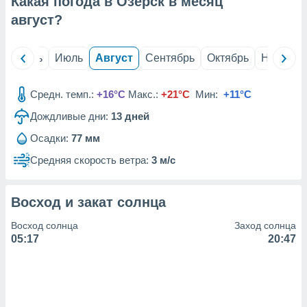
Какая погода в Озерск в месяц
с помощью
или
август
?
данных из
чников,
и
й
Июнь
Июль
Август
Сентябрь
Октябрь
Ноябрь
вование
ие
Средн. темп.:
+16°C
Макс.:
+21°C
Мин:
+11°C
х данных
Дождливые дни:
13
дней
контента.
Осадки:
77 мм
ные
и
Средняя скорость ветра:
3 м/с
ция
м
я
Восход и закат солнца
рованная
Восход солнца
Заход солнца
нтент,
05:17
20:47
е
сти рекламы
ие сведения
и и