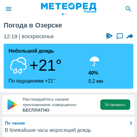
Погода в Озерске
ие о
циальности
12:19
воскресенье
...
oda.com
)
Небольшой дождь
+21°
алами,
тировать
ество
40%
яемой
По ощущениям +21°
0.2 мм
. Вы можете
ступ к этому
используя
Наслаждайтесь нашим
едующих
приложением совершенно
Установить
БЕСПЛАТНО
файлы
По часам
олучить
В ближайшие часы моросящий дождь
й доступ