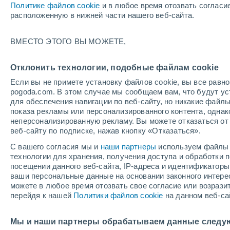
Политике файлов cookie
и в любое время отозвать согласи
+23°
расположенную в нижней части нашего веб-сайта.
ВМЕСТО ЭТОГО ВЫ МОЖЕТЕ,
юго-запа
По ощущениям +25°
2
-
4 м/с
Отклонить технологии, подобные файлам cookie
Если вы не примете установку файлов cookie, вы все рав
pogoda.com. В этом случае мы сообщаем вам, что будут у
Погода на 1 – 7 дней
Карта облачности
Дождево
для обеспечения навигации по веб-сайту, но никакие файлы
показа рекламы или персонализированного контента, одна
неперсонализированную рекламу. Вы можете отказаться от 
веб-сайту по подписке, нажав кнопку «Отказаться».
завтра
воскресенье
по
cегодня
С вашего согласия мы и
наши партнеры
используем файлы 
8 Авг.
9 Авг.
7 Авг.
технологии для хранения, получения доступа и обработки
посещении данного веб-сайта, IP-адреса и идентификатор
ваши персональные данные на основании законного интерес
можете в любое время отозвать свое согласие или возрази
перейдя к нашей
Политики файлов cookie
на данном веб-са
+28°
/
+17°
+27°
/
+18°
+
+24°
/
+13°
Мы и наши партнеры обрабатываем данные следу