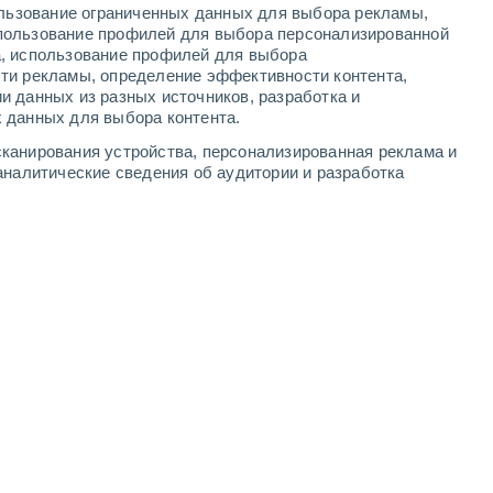
ользование ограниченных данных для выбора рекламы,
5
-
9
м/с
6
-
12
м/с
2
-
4
м/с
4
-
8
м/с
пользование профилей для выбора персонализированной
а, использование профилей для выбора
ти рекламы, определение эффективности контента,
та
и данных из разных источников, разработка и
 данных для выбора контента.
о
юго-западный
2 Низкий
канирования устройства, персонализированная реклама и
25°
2
-
5 м/с
FPS:
нет
аналитические сведения об аудитории и разработка
о
юго-западный
1 Низкий
25°
3
-
5 м/с
FPS:
нет
о
юго-западный
0 Низкий
25°
2
-
4 м/с
FPS:
нет
о
юго-западный
0 Низкий
22°
1
-
3 м/с
FPS:
нет
юго-западный
0 Низкий
20°
2
-
3 м/с
FPS:
нет