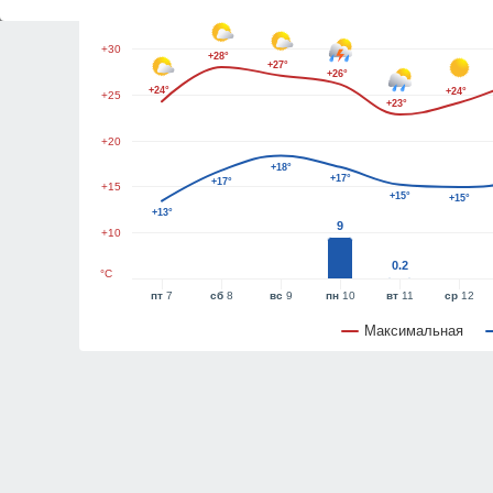
+35
+30
+28°
+27°
+26°
+24°
+24°
+25
+23°
+20
+18°
+17°
+17°
+15
+15°
+15°
+13°
9
+10
0.2
°C
пт
7
сб
8
вс
9
пн
10
вт
11
ср
12
Максимальная