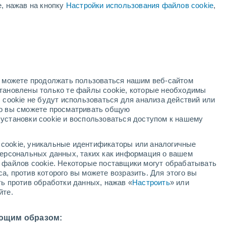
е, нажав на кнопку
Настройки использования файлов cookie
,
дный
но можете продолжать пользоваться нашим веб-сайтом
становлены только те файлы cookie, которые необходимы
й радар
Метеоспутники
Модели
 cookie не будут использоваться для анализа действий или
ко вы сможете просматривать общую
установки cookie и воспользоваться доступом к нашему
недельник
вторник
среда
четверг
cookie, уникальные идентификаторы или аналогичные
10 Авг.
11 Авг.
12 Авг.
13 Авг.
 персональных данных, таких как информация о вашем
ы файлов cookie. Некоторые поставщики могут обрабатывать
а, против которого вы можете возразить. Для этого вы
ть против обработки данных, нажав «
Настроить
» или
80%
60%
йте.
9 мм
0.2 мм
26°
/
+17°
+23°
/
+15°
+24°
/
+15°
+26°
/
+16°
ющим образом: