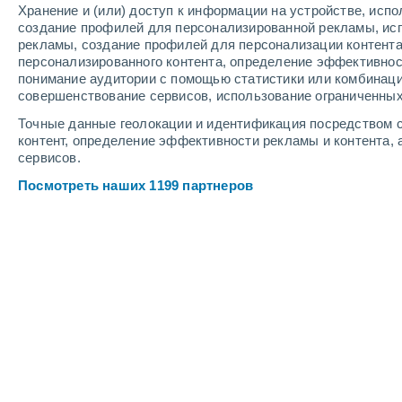
Хранение и (или) доступ к информации на устройстве, исп
6
-
11
м/с
2
-
5
м/с
3
-
7
м/с
создание профилей для персонализированной рекламы, ис
рекламы, создание профилей для персонализации контент
персонализированного контента, определение эффективнос
Погода в Копейске cегодня
, 7 авгус
понимание аудитории с помощью статистики или комбинаци
совершенствование сервисов, использование ограниченных
Облачно и ясн
+24°
17:00
Точные данные геолокации и идентификация посредством с
Ощущаемая т.
+
контент, определение эффективности рекламы и контента, 
сервисов.
Облачно и ясн
+24°
18:00
Посмотреть наших 1199 партнеров
Ощущаемая т.
+
Облачно и ясн
+23°
19:00
Ощущаемая т.
+
Облачно и ясн
+22°
20:00
Ощущаемая т.
+
Солнечно
+20°
21:00
Ощущаемая т.
+