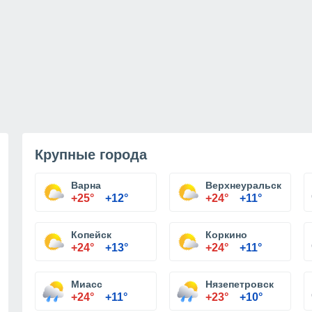
Крупные города
Варна
Верхнеуральск
+25°
+12°
+24°
+11°
Копейск
Коркино
+24°
+13°
+24°
+11°
Миасс
Нязепетровск
+24°
+11°
+23°
+10°