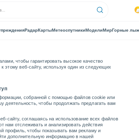
упреждения
Радар
Карты
Метеоспутники
Модели
Мир
Горные лы
алами, чтобы гарантировать высокое качество
к этому веб-сайту, используя один из следующих
туп
формации, собранной с помощью файлов cookie или
шу деятельность, чтобы продолжать предлагать вам
...
еб-сайту, соглашаясь на использование всех файлов
яют нам отслеживать и анализировать действия
По часам
ый профиль, чтобы показывать вам рекламу и
В ближайшие часы переменная
найти дополнительную информацию в нашей
облачность