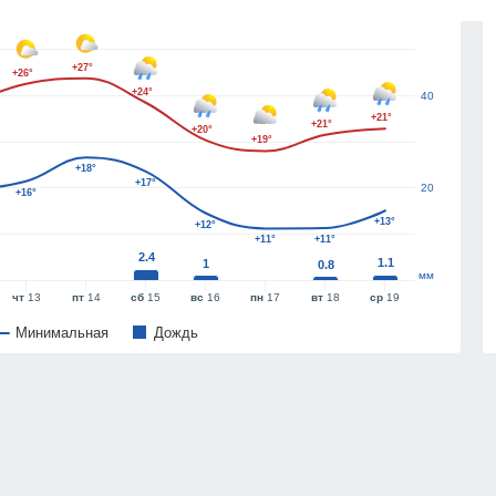
60
+27°
+26°
+24°
40
+21°
+21°
+20°
+19°
+18°
+17°
20
+16°
+13°
+12°
+11°
+11°
2.4
1.1
1
0.8
мм
чт
13
пт
14
сб
15
вс
16
пн
17
вт
18
ср
19
Минимальная
Дождь