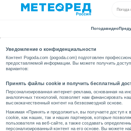
Погода
видео
Пред
Уведомление о конфиденциальности
Контент Pogoda.com (pogoda.com) подготовлен профессион
предоставляемой информации. Вы можете получить доступ 
вариантов:
Главная
Челябинская области
Копейск
Принять файлы cookie и получить бесплатный дос
Персонализированная интернет-реклама, основанная на ин
Погода в Копейске
аналогичных технологий, позволяет нам финансировать на
высококачественный контент на безвозмездной основе.
18:44
пятница
Нажимая «Принять и продолжить», вы получаете доступ к в
cookie, как наших, так и наших партнеров, которые позвол
пользователя на веб-сайте, а также создавать определенн
Облачно и ясно
персонализированный контент на его основе. Вы можете 