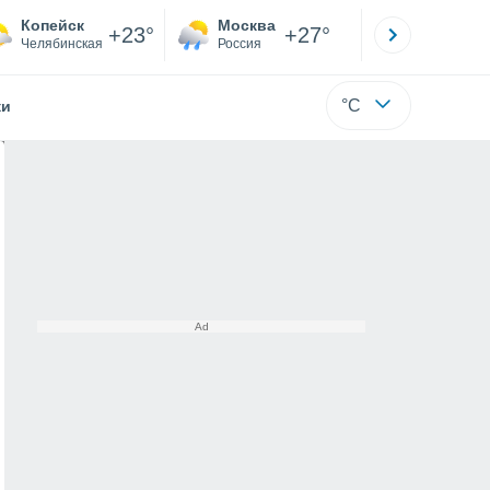
Копейск
Москва
Санкт-
+23°
+27°
Челябинская
Россия
Са
°C
жи