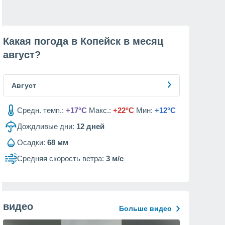
Какая погода в Копейск в месяц
август
?
Август
Средн. темп.:
+17°C
Макс.:
+22°C
Мин:
+12°C
Дождливые дни:
12
дней
Осадки:
68 мм
Средняя скорость ветра:
3 м/с
видео
Больше видео