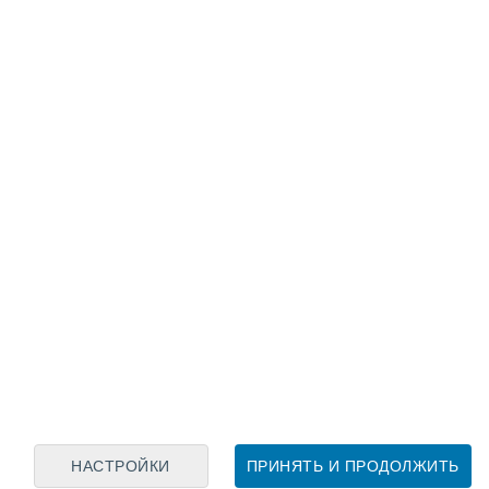
Лунный календарь
пн
вт
ср
чт
пт
сб
вс
7
8
9
10
11
12
13
14
15
16
17
18
19
20
НАСТРОЙКИ
ПРИНЯТЬ И ПРОДОЛЖИТЬ