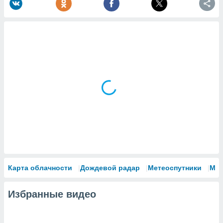
Карта облачности
Дождевой радар
Метеоспутники
Мо
Избранные видео