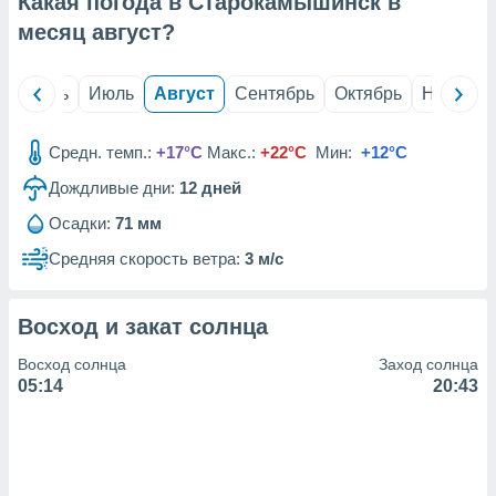
Какая погода в Старокамышинск в
с помощью
или
месяц
август
?
данных из
чников,
и
й
Июнь
Июль
Август
Сентябрь
Октябрь
Ноябрь
вование
ие
Средн. темп.:
+17°C
Макс.:
+22°C
Мин:
+12°C
х данных
Дождливые дни:
12
дней
контента.
Осадки:
71 мм
ные
и
Средняя скорость ветра:
3 м/с
ция
м
я
Восход и закат солнца
рованная
Восход солнца
Заход солнца
нтент,
05:14
20:43
е
сти рекламы
ие сведения
и и