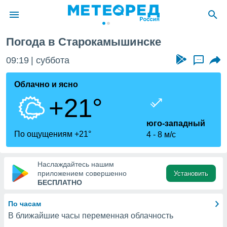
Погода в Старокамышинске
ие о
циальности
09:19
суббота
...
oda.com
)
Облачно и ясно
+21°
алами,
тировать
ество
юго-западный
яемой
По ощущениям +21°
4
8 м/с
. Вы можете
ступ к этому
используя
Наслаждайтесь нашим
едующих
приложением совершенно
Установить
БЕСПЛАТНО
файлы
По часам
олучить
В ближайшие часы переменная облачность
й доступ