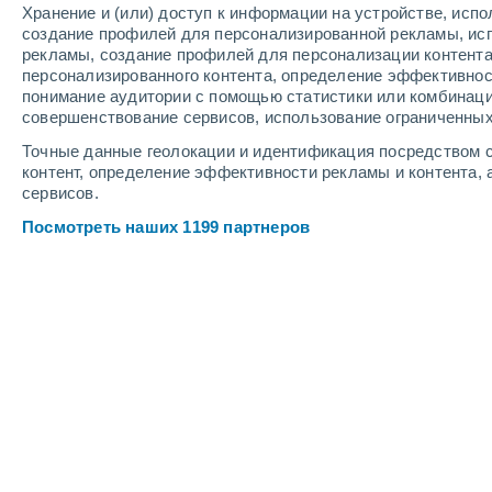
Хранение и (или) доступ к информации на устройстве, исп
9
-
12
м/с
11
-
14
м/с
1
9
-
13
м/с
создание профилей для персонализированной рекламы, ис
рекламы, создание профилей для персонализации контент
персонализированного контента, определение эффективнос
Погода в Pulu Belan Madar cегодня
,
понимание аудитории с помощью статистики или комбинаци
совершенствование сервисов, использование ограниченных
Облачно и яс
+28°
16:30
Точные данные геолокации и идентификация посредством с
Ощущаемая т
контент, определение эффективности рекламы и контента, 
сервисов.
Облачно и яс
+28°
17:30
Посмотреть наших 1199 партнеров
Ощущаемая т
Облачно и яс
+28°
18:30
Ощущаемая т
Облачно и яс
+28°
19:30
Ощущаемая т
Небольшой 
30%
+28°
20:30
0.1 мм
Ощущаемая т