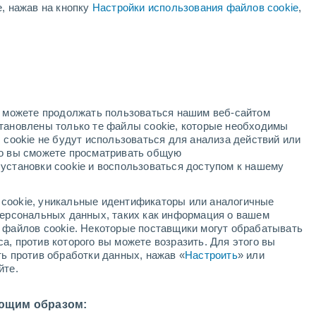
е, нажав на кнопку
Настройки использования файлов cookie
,
ый
но можете продолжать пользоваться нашим веб-сайтом
становлены только те файлы cookie, которые необходимы
адар
Метеоспутники
Модели
 cookie не будут использоваться для анализа действий или
ко вы сможете просматривать общую
установки cookie и воспользоваться доступом к нашему
вторник
среда
четверг
пятница
cookie, уникальные идентификаторы или аналогичные
11 Авг.
12 Авг.
13 Авг.
14 Авг.
 персональных данных, таких как информация о вашем
ы файлов cookie. Некоторые поставщики могут обрабатывать
а, против которого вы можете возразить. Для этого вы
ть против обработки данных, нажав «
Настроить
» или
80%
90%
80%
80%
йте.
5.2 мм
4.4 мм
2 мм
1.3 мм
27°
/
+26°
+28°
/
+26°
+28°
/
+26°
+28°
/
+26°
ющим образом: