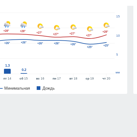
15
+28°
+28°
+28°
+27°
+27°
+27°
+27°
10
+26°
+26°
+26°
+26°
+26°
+25°
+25°
5
1.3
0.2
мм
пт
14
сб
15
вс
16
пн
17
вт
18
ср
19
чт
20
Минимальная
Дождь