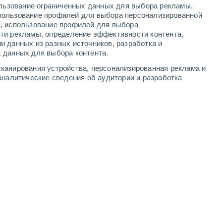
ользование ограниченных данных для выбора рекламы,
2
-
15
м/с
10
-
13
м/с
9
-
13
м/с
8
-
11
м/с
пользование профилей для выбора персонализированной
а, использование профилей для выбора
ти рекламы, определение эффективности контента,
 8 августа
и данных из разных источников, разработка и
 данных для выбора контента.
но
восточный
1 Низкий
канирования устройства, персонализированная реклама и
.
+31°
9
-
12 м/с
FPS:
нет
аналитические сведения об аудитории и разработка
но
восточный
0 Низкий
.
+31°
9
-
12 м/с
FPS:
нет
но
восточный
0 Низкий
.
+31°
9
-
12 м/с
FPS:
нет
но
восточный
0 Низкий
.
+31°
9
-
12 м/с
FPS:
нет
дождь
восточный
0 Низкий
.
+31°
9
-
11 м/с
FPS:
нет