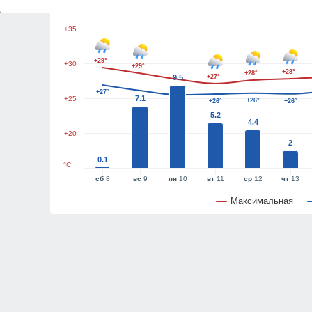
+35
+29°
+30
+29°
+28°
+28°
9.5
+27°
+27°
7.1
+25
+26°
+26°
+26°
+25°
5.2
4.4
+20
2
0.1
°C
сб
8
вс
9
пн
10
вт
11
ср
12
чт
13
Максимальная