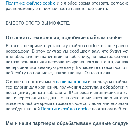
Политике файлов cookie
и в любое время отозвать согласи
+28°
расположенную в нижней части нашего веб-сайта.
ВМЕСТО ЭТОГО ВЫ МОЖЕТЕ,
восточн
По ощущениям +31°
9
-
11 м/с
Отклонить технологии, подобные файлам cookie
Если вы не примете установку файлов cookie, вы все рав
pogoda.com. В этом случае мы сообщаем вам, что будут у
Погода на 1 – 7 дней
Карта дождей
Дождевой р
для обеспечения навигации по веб-сайту, но никакие файлы
показа рекламы или персонализированного контента, одна
неперсонализированную рекламу. Вы можете отказаться от 
веб-сайту по подписке, нажав кнопку «Отказаться».
завтра
понедельник
cегодня
С вашего согласия мы и
наши партнеры
используем файлы 
9 Авг.
10 Авг.
8 Авг.
технологии для хранения, получения доступа и обработки
посещении данного веб-сайта, IP-адреса и идентификатор
ваши персональные данные на основании законного интерес
можете в любое время отозвать свое согласие или возрази
80%
90%
30%
перейдя к нашей
Политики файлов cookie
на данном веб-са
7.1 мм
9.5 мм
0.1 мм
+29°
/
+26°
+28°
/
+25°
+
+29°
/
+27°
Мы и наши партнеры обрабатываем данные следу