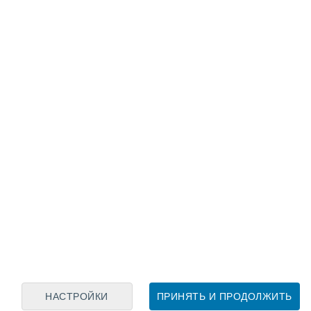
Лунный календарь
пн
вт
ср
чт
пт
сб
вс
8
9
10
11
12
13
14
15
16
17
18
19
20
21
НАСТРОЙКИ
ПРИНЯТЬ И ПРОДОЛЖИТЬ
20