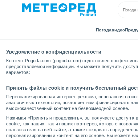
Погода
видео
Пред
Уведомление о конфиденциальности
Контент Pogoda.com (pogoda.com) подготовлен профессион
предоставляемой информации. Вы можете получить доступ 
вариантов:
Главная
Австралия
Кокосовых островов (Килинг)
Принять файлы cookie и получить бесплатный дос
Персонализированная интернет-реклама, основанная на ин
Погода в Pulu Belan M
аналогичных технологий, позволяет нам финансировать на
высококачественный контент на безвозмездной основе.
21:33
суббота
Нажимая «Принять и продолжить», вы получаете доступ к в
cookie, как наших, так и наших партнеров, которые позвол
пользователя на веб-сайте, а также создавать определенн
Облачно и ясно
персонализированный контент на его основе. Вы можете 