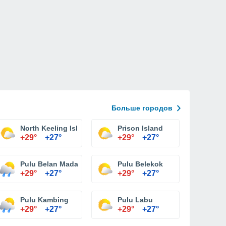
Больше городов
North Keeling Island
Prison Island
+29°
+27°
+29°
+27°
Pulu Belan Madar
Pulu Belekok
+29°
+27°
+29°
+27°
Pulu Kambing
Pulu Labu
+29°
+27°
+29°
+27°