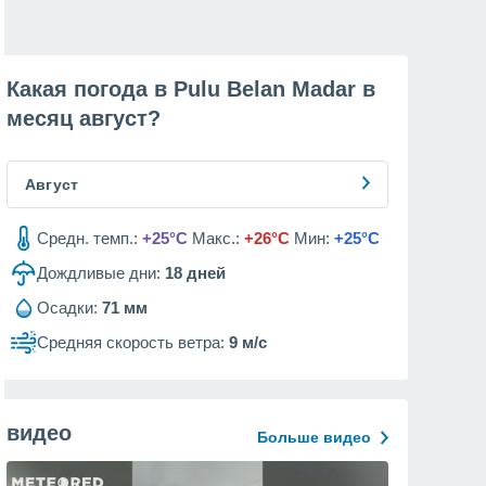
Какая погода в Pulu Belan Madar в
месяц
август
?
Август
Средн. темп.:
+25°C
Макс.:
+26°C
Мин:
+25°C
Дождливые дни:
18
дней
Осадки:
71 мм
Средняя скорость ветра:
9 м/с
видео
Больше видео