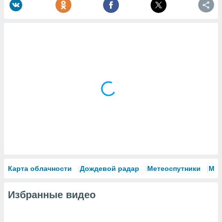
Карта облачности
Дождевой радар
Метеоспутники
Мо
Избранные видео