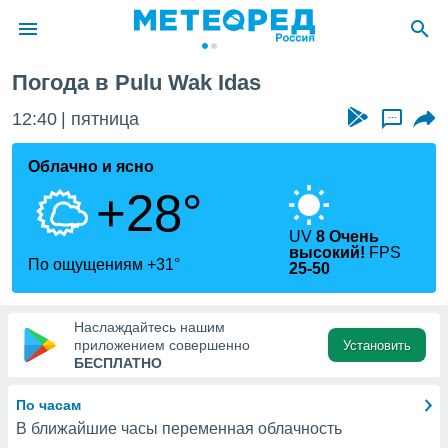
ak Idas
Погода в Pulu Wak Idas
ие о
циальности
12:40
пятница
...
oda.com
)
Облачно и ясно
+28°
алами,
тировать
ество
UV
8 Очень
высокий!
FPS
яемой
По ощущениям +31°
25-50
. Вы можете
ступ к этому
используя
Наслаждайтесь нашим
едующих
приложением совершенно
Установить
БЕСПЛАТНО
файлы
По часам
олучить
й доступ
В ближайшие часы переменная облачность