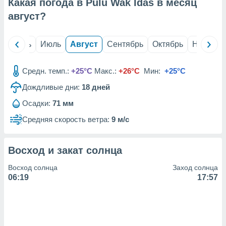
с помощью
Какая погода в Pulu Wak Idas в месяц
или
август
?
данных из
чников,
и
й
Июнь
Июль
Август
Сентябрь
Октябрь
Ноябрь
вование
ие
Средн. темп.:
+25°C
Макс.:
+26°C
Мин:
+25°C
х данных
Дождливые дни:
18
дней
контента.
ные
Осадки:
71 мм
и
Средняя скорость ветра:
9 м/с
ция
м
я
Восход и закат солнца
рованная
Восход солнца
Заход солнца
нтент,
06:19
17:57
е
сти рекламы
ие сведения
и и