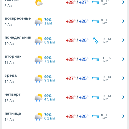
9
-
12
 и
+28°
/
+27°
м/с
8 Авг.
ть действия
я на веб-
воскресенье
же
70%
9
-
11
+29°
/
+26°
1 мм
м/с
пределенный
9 Авг.
обы
вам рекламу
понедельник
90%
10
-
13
+28°
/
+26°
зированный
8.9 мм
м/с
10 Авг.
го основе.
айти
вторник
ьную
90%
11
-
15
+28°
/
+25°
7.3 мм
м/с
 в нашей
11 Авг.
йлов cookie
ремя
среда
90%
10
-
14
+27°
/
+25°
гласие,
9.3 мм
м/с
12 Авг.
опку
спользования
четверг
 cookie
90%
10
-
13
+28°
/
+25°
4.5 мм
м/с
нную в
13 Авг.
и нашего
пятница
70%
8
-
11
+28°
/
+26°
0.2 мм
м/с
14 Авг.
ОГО ВЫ