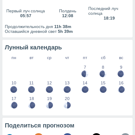
сервисов.
Последний луч
 наших 1199
Первый луч солнца
Полдень
солнца
05:57
12:08
неров
18:19
Продолжительность дня
11h 38m
Оставшийся дневной свет
5h 39m
Лунный календарь
пн
вт
ср
чт
пт
сб
вс
7
8
9
10
11
12
13
14
15
16
17
18
19
20
Поделиться прогнозом