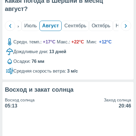
Какая погода в Шершни в месяц
с помощью
или
август
?
данных из
чников,
и
й
Июнь
Июль
Август
Сентябрь
Октябрь
Ноябрь
вование
ие
Средн. темп.:
+17°C
Макс.:
+22°C
Мин:
+12°C
х данных
Дождливые дни:
13
дней
контента.
Осадки:
76 мм
ные
и
Средняя скорость ветра:
3 м/с
ция
м
я
Восход и закат солнца
рованная
Восход солнца
Заход солнца
нтент,
05:13
20:46
е
сти рекламы
ие сведения
и и