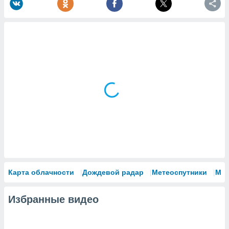
Карта облачности
Дождевой радар
Метеоспутники
Мо
Избранные видео