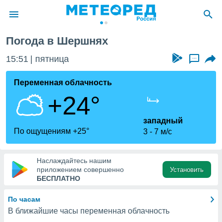
Погода в Шершнях
ие о
циальности
15:51
пятница
...
oda.com
)
Переменная облачность
+24°
алами,
тировать
ество
западный
яемой
По ощущениям +25°
3
7 м/с
. Вы можете
ступ к этому
используя
Наслаждайтесь нашим
едующих
приложением совершенно
Установить
БЕСПЛАТНО
файлы
По часам
олучить
В ближайшие часы переменная облачность
й доступ