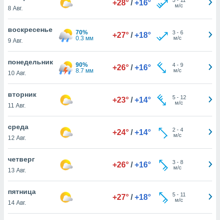
+28°
/
+16°
 и
м/с
8 Авг.
ть действия
я на веб-
воскресенье
же
70%
3
-
6
+27°
/
+18°
0.3 мм
м/с
пределенный
9 Авг.
обы
вам рекламу
понедельник
90%
4
-
9
+26°
/
+16°
зированный
8.7 мм
м/с
10 Авг.
го основе.
айти
вторник
ьную
5
-
12
+23°
/
+14°
м/с
11 Авг.
 в нашей
йлов cookie
ремя
среда
2
-
4
+24°
/
+14°
гласие,
м/с
12 Авг.
опку
спользования
четверг
 cookie
3
-
8
+26°
/
+16°
м/с
13 Авг.
нную в
и нашего
пятница
5
-
11
+27°
/
+18°
м/с
14 Авг.
ОГО ВЫ