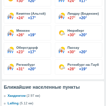
+30°
+20°
+24°
+17°
Кемптен (Альгой)
Линдау (Бодензее)
+24°
+17°
+27°
+20°
Мюнхен
Нюрнберг
+26°
+19°
+30°
+20°
Оберстдорф
Пассау
+23°
+17°
+30°
+20°
Регенсбург
Ротенбург-на-Таубере
+31°
+20°
+28°
+19°
Ближайшие населенные пункты
Хандингом
(2.97 км)
Lalling
(5.12 км)