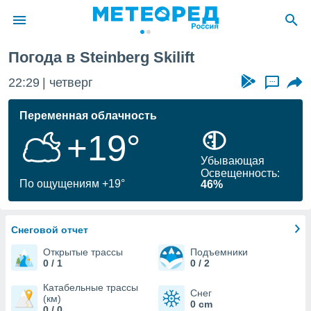
Погода в Steinberg Skilift
ие о
циальности
22:29
четверг
...
oda.com
)
Переменная облачность
+19°
алами,
тировать
Убывающая
ество
Освещенность:
яемой
По ощущениям +19°
46%
. Вы можете
ступ к этому
используя
едующих
Снеговой отчет
Открытые трассы
Подъемники
0 / 1
0 / 2
файлы
олучить
Катабельные трассы
Снег
й доступ
(км)
0 cm
0 / 0