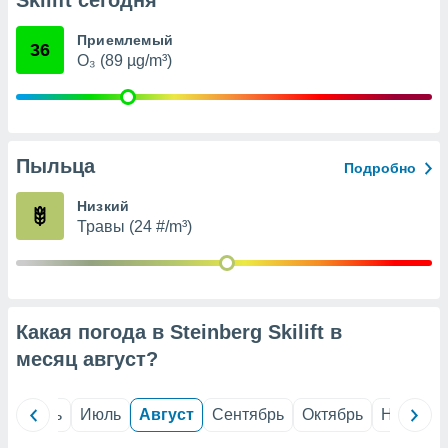
Skilift сегодня
с помощью
или
данных из
Приемлемый
36
чников,
O₃ (89 µg/m³)
и
вование
ие
х данных
Пыльца
Подробно
контента.
ные
Низкий
и
Травы (24 #/m³)
ция
м
я
рованная
Какая погода в Steinberg Skilift в
нтент,
е
месяц
август
?
сти рекламы
ие сведения
й
Июнь
Июль
Август
Сентябрь
Октябрь
Ноябрь
и и