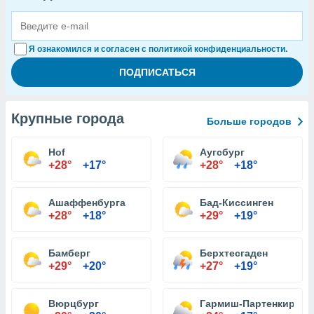
Я ознакомился и согласен с политикой конфиденциальности.
Крупные города
Больше городов
Hof
Аугсбург
+28°
+17°
+28°
+18°
Ашаффенбурга
Бад-Киссинген
+28°
+18°
+29°
+19°
Бамберг
Берхтесгаден
+29°
+20°
+27°
+19°
Вюрцбург
Гармиш-Партенкирхен