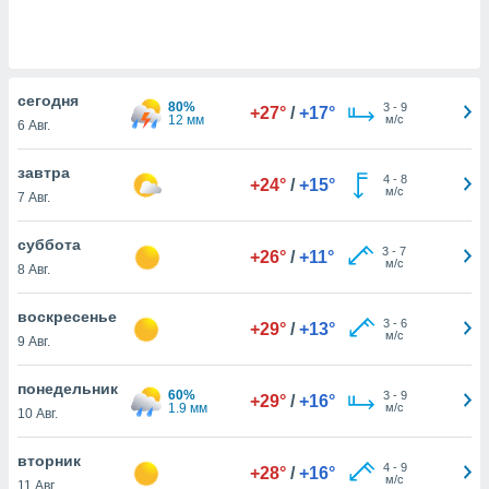
 и
ть действия
я на веб-
же
пределенный
cегодня
80%
3
-
9
обы
+27°
/
+17°
12 мм
м/с
6 Авг.
вам рекламу
зированный
завтра
го основе.
4
-
8
+24°
/
+15°
м/с
айти
7 Авг.
ьную
 в нашей
суббота
3
-
7
+26°
/
+11°
йлов cookie
м/с
8 Авг.
ремя
гласие,
воскресенье
опку
3
-
6
+29°
/
+13°
м/с
спользования
9 Авг.
 cookie
нную в
понедельник
60%
3
-
9
+29°
/
+16°
и нашего
1.9 мм
м/с
10 Авг.
вторник
ОГО ВЫ
4
-
9
+28°
/
+16°
м/с
11 Авг.