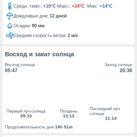
сервисов.
Средн. темп.:
+19°C
Макс.:
+24°C
Мин:
+14°C
 наших 1199
Дождливые дни:
12
дней
неров
Осадки:
80 мм
Средняя скорость ветра:
2 м/с
Восход и закат солнца
Восход солнца
Заход солнца
05:47
20:38
Последний луч
Первый луч солнца
Полдень
солнца
05:10
13:13
21:14
Продолжительность дня
14h 51m