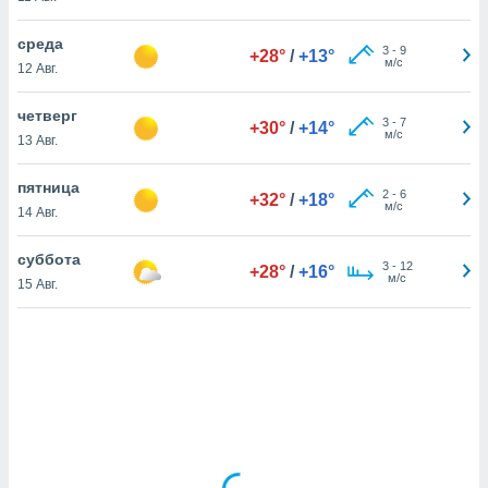
среда
3
-
9
+28°
/
+13°
и,
м/с
12 Авг.
 файлам
четверг
3
-
7
+30°
/
+14°
примете
м/с
13 Авг.
айлов
се равно
пятница
должать
2
-
6
+32°
/
+18°
м/с
14 Авг.
ся нашим
pogoda.com.
ае мы
суббота
3
-
12
+28°
/
+16°
м, что
м/с
15 Авг.
овлены
айлы cookie,
обходимы
ения
 веб-сайту,
файлы cookie
пользоваться
 действий
рекламы или
рованного