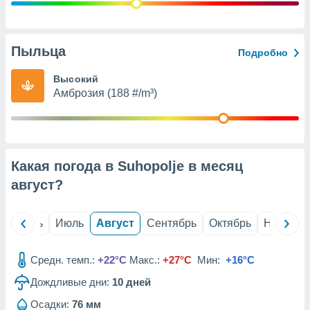
с помощью
или
данных из
чников,
Пыльца
Подробно
и
вование
Высокий
Амброзия (188 #/m³)
ие
х данных
контента.
ные
и
Какая погода в Suhopolje в месяц
ция
м
август
?
я
рованная
й
Июнь
Июль
Август
Сентябрь
Октябрь
Ноябрь
нтент,
е
сти рекламы
Средн. темп.:
+22°C
Макс.:
+27°C
Мин:
+16°C
Дождливые дни:
10
дней
ие сведения
и и
Осадки:
76 мм