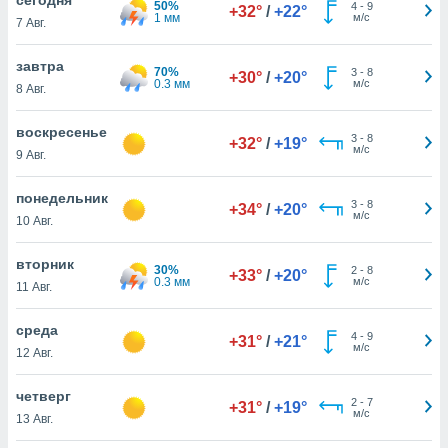
50%
 и
4
-
9
+32°
/
+22°
1 мм
м/с
7 Авг.
ть действия
я на веб-
же
завтра
70%
3
-
8
+30°
/
+20°
пределенный
0.3 мм
м/с
8 Авг.
обы
вам рекламу
воскресенье
3
-
8
зированный
+32°
/
+19°
м/с
9 Авг.
го основе.
айти
ьную
понедельник
3
-
8
+34°
/
+20°
 в нашей
м/с
10 Авг.
йлов cookie
ремя
вторник
30%
2
-
8
гласие,
+33°
/
+20°
0.3 мм
м/с
11 Авг.
опку
спользования
среда
 cookie
4
-
9
+31°
/
+21°
м/с
нную в
12 Авг.
и нашего
четверг
2
-
7
+31°
/
+19°
м/с
13 Авг.
ОГО ВЫ