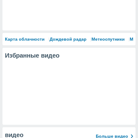
Карта облачности
Дождевой радар
Метеоспутники
Мо
Избранные видео
видео
Больше видео