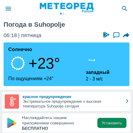
Погода в Suhopolje
ие о
циальности
06:18
пятница
...
oda.com
)
Солнечно
+23°
алами,
тировать
ество
западный
яемой
По ощущениям +24°
2
3 м/с
. Вы можете
ступ к этому
используя
красное предупреждение
едующих
Экстремальное предупреждение о высокая
температура Suhopolje сегодня
файлы
Наслаждайтесь нашим
олучить
приложением совершенно
Установить
й доступ
БЕСПЛАТНО