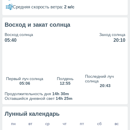
сервисов.
Средняя скорость ветра:
2 м/с
 наших 1199
неров
Восход и закат солнца
Восход солнца
Заход солнца
05:40
20:10
Последний луч
Первый луч солнца
Полдень
солнца
05:06
12:55
20:43
Продолжительность дня
14h 30m
Оставшийся дневной свет
14h 25m
Лунный календарь
пн
вт
ср
чт
пт
сб
вс