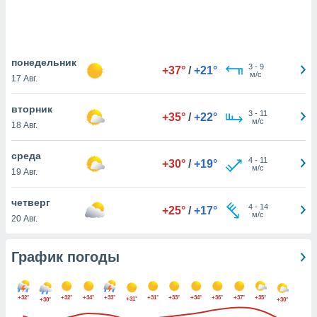
днако вы
сматривать
изированную
понедельник
 можете
3
-
9
+37°
/
+21°
м/с
от установки
17 Авг.
ться
вторник
3
-
11
+35°
/
+22°
нашему веб-
м/с
18 Авг.
дписке,
у
среда
».
4
-
11
+30°
/
+19°
м/с
19 Авг.
гласия мы и
ры
четверг
 файлы
4
-
14
+25°
/
+17°
м/с
20 Авг.
кальные
торы или
 технологии
График погоды
я,
оступа и
ерсональных
+32°
+32°
+34°
+33°
+31°
+33°
+34°
+36°
+37°
+35°
их как
+31°
+30°
+30°
 о вашем