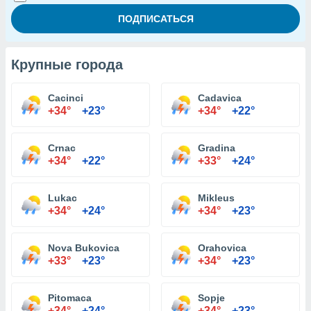
Крупные города
Cacinci
Cadavica
+34°
+23°
+34°
+22°
Crnac
Gradina
+34°
+22°
+33°
+24°
Lukac
Mikleus
+34°
+24°
+34°
+23°
Nova Bukovica
Orahovica
+33°
+23°
+34°
+23°
Pitomaca
Sopje
+34°
+24°
+34°
+23°