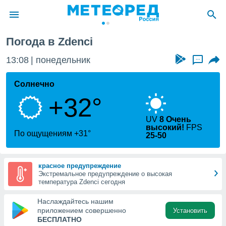
Погода в Zdenci
ие о
циальности
13:08
понедельник
...
oda.com
)
Солнечно
+32°
алами,
тировать
ество
UV
8 Очень
высокий!
FPS
яемой
По ощущениям +31°
25-50
. Вы можете
ступ к этому
используя
красное предупреждение
едующих
Экстремальное предупреждение о высокая
температура Zdenci сегодня
файлы
Наслаждайтесь нашим
олучить
приложением совершенно
Установить
й доступ
БЕСПЛАТНО