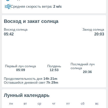
сервисов.
Средняя скорость ветра:
2 м/с
 наших 1199
неров
Восход и закат солнца
Восход солнца
Заход солнца
05:42
20:03
Последний луч
Первый луч солнца
Полдень
солнца
05:09
12:53
20:36
Продолжительность дня
14h 21m
Оставшийся дневной свет
7h 29m
Лунный календарь
пн
вт
ср
чт
пт
сб
вс