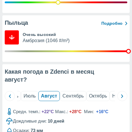
с помощью
или
данных из
чников,
Пыльца
и
Подробно
вование
Очень высокий
ие
Амброзия (1046 #/m³)
х данных
контента.
ные
и
Какая погода в Zdenci в месяц
ция
м
август
?
я
рованная
й
Июнь
Июль
Август
Сентябрь
Октябрь
Ноябрь
нтент,
е
сти рекламы
Средн. темп.:
+22°C
Макс.:
+28°C
Мин:
+16°C
Дождливые дни:
10
дней
ие сведения
и и
Осадки:
73 мм