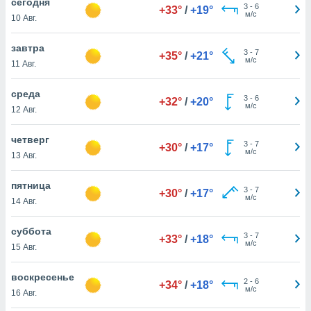
cегодня
 и
3
-
6
+33°
/
+19°
м/с
ть действия
10 Авг.
я на веб-
же
завтра
3
-
7
+35°
/
+21°
пределенный
м/с
11 Авг.
обы
вам рекламу
среда
зированный
3
-
6
+32°
/
+20°
м/с
12 Авг.
го основе.
айти
ьную
четверг
3
-
7
+30°
/
+17°
 в нашей
м/с
13 Авг.
йлов cookie
ремя
пятница
гласие,
3
-
7
+30°
/
+17°
м/с
14 Авг.
опку
спользования
 cookie
суббота
3
-
7
+33°
/
+18°
нную в
м/с
15 Авг.
и нашего
воскресенье
2
-
6
+34°
/
+18°
м/с
16 Авг.
ОГО ВЫ