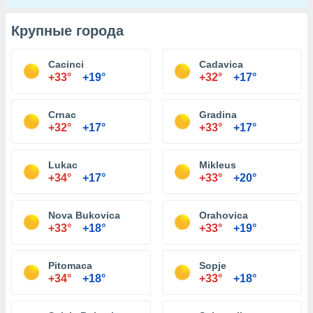
Крупные города
Cacinci
Cadavica
+33°
+19°
+32°
+17°
Crnac
Gradina
+32°
+17°
+33°
+17°
Lukac
Mikleus
+34°
+17°
+33°
+20°
Nova Bukovica
Orahovica
+33°
+18°
+33°
+19°
Pitomaca
Sopje
+34°
+18°
+33°
+18°