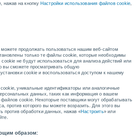
е, нажав на кнопку
Настройки использования файлов cookie
,
ая
ость:
но можете продолжать пользоваться нашим веб-сайтом
становлены только те файлы cookie, которые необходимы
адар
Метеоспутники
Модели
 cookie не будут использоваться для анализа действий или
ко вы сможете просматривать общую
установки cookie и воспользоваться доступом к нашему
вторник
среда
четверг
пятница
cookie, уникальные идентификаторы или аналогичные
11 Авг.
12 Авг.
13 Авг.
14 Авг.
 персональных данных, таких как информация о вашем
ы файлов cookie. Некоторые поставщики могут обрабатывать
а, против которого вы можете возразить. Для этого вы
ть против обработки данных, нажав «
Настроить
» или
йте.
26°
/
+17°
+27°
/
+17°
+28°
/
+18°
+27°
/
+18°
ющим образом: