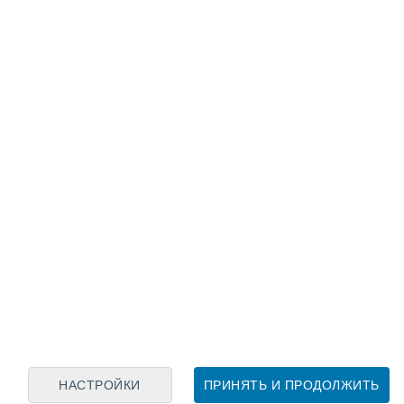
Лунный календарь
пн
вт
ср
чт
пт
сб
вс
8
9
10
11
12
13
14
15
16
17
18
19
20
21
НАСТРОЙКИ
ПРИНЯТЬ И ПРОДОЛЖИТЬ