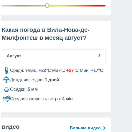
Какая погода в Вила-Нова-де-
Милфонтеш в месяц
август
?
Август
Средн. темп.:
+22°C
Макс.:
+27°C
Мин:
+17°C
Дождливые дни:
1
дней
Осадки:
5 мм
Средняя скорость ветра:
4 м/с
видео
Больше видео