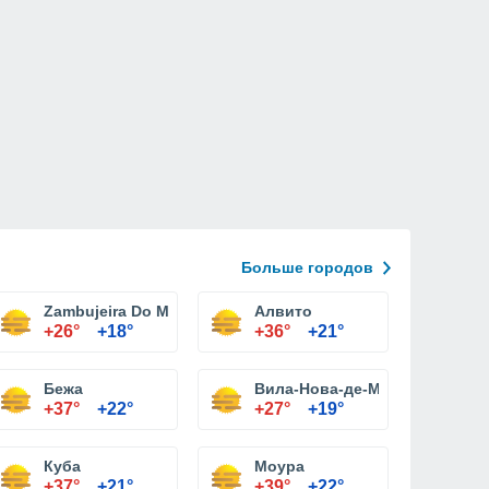
Больше городов
Zambujeira Do Mar
Алвито
+26°
+18°
+36°
+21°
Бежа
Вила-Нова-де-Милфонтеш
+37°
+22°
+27°
+19°
Куба
Моура
+37°
+21°
+39°
+22°