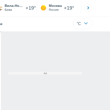
Вила-Нова-де-Милфонтеш
Москва
Санкт-
+19°
+19°
Бежа
Россия
Са
°C
жи