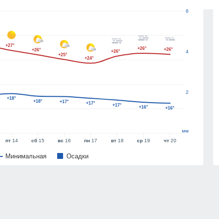
6
+27°
+26°
+26°
+26°
+26°
4
+25°
+24°
2
+18°
+18°
+17°
+17°
+17°
+16°
+16°
мм
пт
14
сб
15
вс
16
пн
17
вт
18
ср
19
чт
20
Минимальная
Oсадки