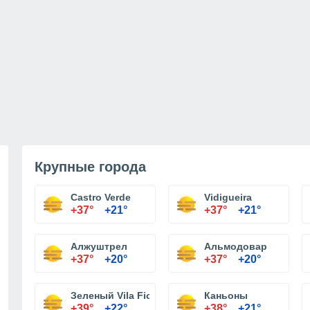
Крупные города
Castro Verde
Vidigueira
+37°
+21°
+37°
+21°
Алжуштрел
Альмодовар
+37°
+20°
+37°
+20°
Зеленый Vila Ficalho
Каньоны
+39°
+22°
+38°
+21°