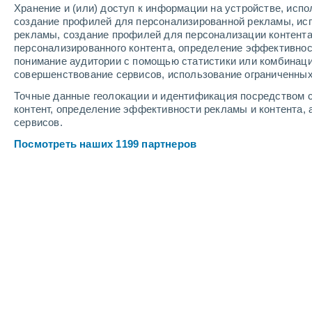
Хранение и (или) доступ к информации на устройстве, исп
6
-
12
м/с
6
-
13
м/с
6
-
11
м/с
создание профилей для персонализированной рекламы, ис
рекламы, создание профилей для персонализации контент
персонализированного контента, определение эффективнос
Погода в Вила-Нове-де-Милфонтеш
понимание аудитории с помощью статистики или комбинаци
совершенствование сервисов, использование ограниченных
Грязь с пылью
+19°
05:00
Точные данные геолокации и идентификация посредством с
Ощущаемая т.
+19°
контент, определение эффективности рекламы и контента, 
сервисов.
Грязь с пылью
+19°
06:00
Посмотреть наших 1199 партнеров
Ощущаемая т.
+19°
Грязь с пылью
+21°
08:00
Ощущаемая т.
+21°
Грязь с пылью
+25°
11:00
Ощущаемая т.
+26°
Грязь с пылью
+26°
14:00
Ощущаемая т.
+27°