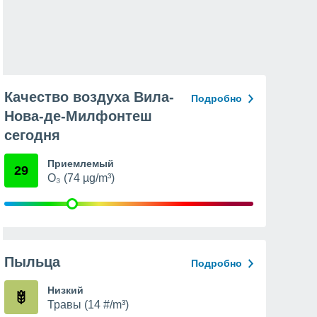
Качество воздуха Вила-
Подробно
Нова-де-Милфонтеш
сегодня
Приемлемый
29
O₃ (74 µg/m³)
Пыльца
Подробно
Низкий
Травы (14 #/m³)