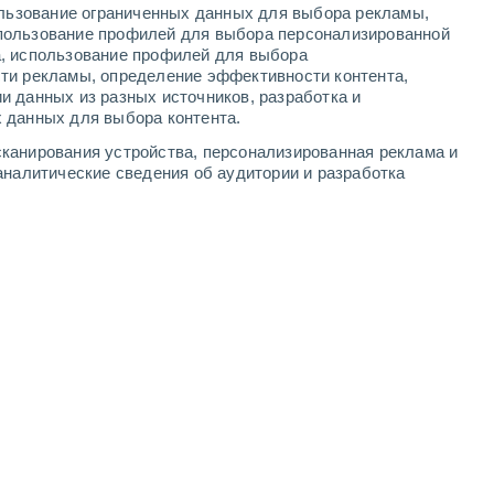
ользование ограниченных данных для выбора рекламы,
5
-
11
м/с
5
-
11
м/с
4
-
10
м/с
4
-
10
м/с
пользование профилей для выбора персонализированной
а, использование профилей для выбора
ти рекламы, определение эффективности контента,
 cегодня
, 8 августа
и данных из разных источников, разработка и
 данных для выбора контента.
Северный
0 Низкий
канирования устройства, персонализированная реклама и
2
-
3 м/с
FPS:
нет
аналитические сведения об аудитории и разработка
Северный
0 Низкий
3
-
4 м/с
FPS:
нет
Северный
0 Низкий
3
-
6 м/с
FPS:
нет
северо-западный
5 Средний
4
-
9 м/с
FPS:
6-10
северо-западный
8 Очень высокий!
5
-
11 м/с
FPS:
25-50