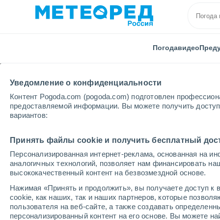
Погода
видео
Пред
Уведомление о конфиденциальности
Контент Pogoda.com (pogoda.com) подготовлен профессион
предоставляемой информации. Вы можете получить доступ 
вариантов:
Главная
Португалия
Округ Бежи
Вила-Нова-
Принять файлы cookie и получить бесплатный дос
Персонализированная интернет-реклама, основанная на ин
Погода в Вила-Нове-
аналогичных технологий, позволяет нам финансировать на
высококачественный контент на безвозмездной основе.
04:37
суббота
Нажимая «Принять и продолжить», вы получаете доступ к в
cookie, как наших, так и наших партнеров, которые позвол
пользователя на веб-сайте, а также создавать определенн
Грязь с пылью
персонализированный контент на его основе. Вы можете 