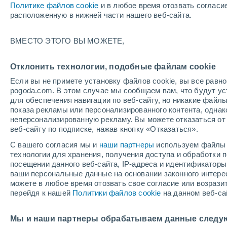
Политике файлов cookie
и в любое время отозвать согласи
+19°
расположенную в нижней части нашего веб-сайта.
Убывающ
ВМЕСТО ЭТОГО ВЫ МОЖЕТЕ,
Освещенн
По ощущениям +19°
24%
Отклонить технологии, подобные файлам cookie
Если вы не примете установку файлов cookie, вы все рав
pogoda.com. В этом случае мы сообщаем вам, что будут у
Погода на 1 – 7 дней
Карта дождей
Дождевой р
для обеспечения навигации по веб-сайту, но никакие файлы
показа рекламы или персонализированного контента, одна
неперсонализированную рекламу. Вы можете отказаться от 
веб-сайту по подписке, нажав кнопку «Отказаться».
завтра
понедельник
cегодня
С вашего согласия мы и
наши партнеры
используем файлы 
9 Авг.
10 Авг.
8 Авг.
технологии для хранения, получения доступа и обработки
посещении данного веб-сайта, IP-адреса и идентификатор
ваши персональные данные на основании законного интерес
можете в любое время отозвать свое согласие или возрази
перейдя к нашей
Политики файлов cookie
на данном веб-са
+25°
/
+18°
+25°
/
+17°
+
+27°
/
+19°
Мы и наши партнеры обрабатываем данные следу