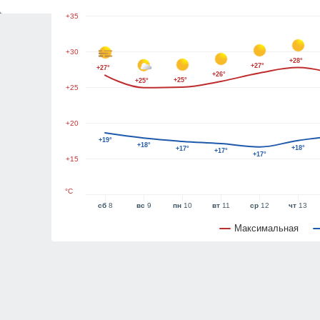
+35
+30
+28°
+27°
+27°
+26°
+25°
+25°
+25
+20
+19°
+18°
+18°
+17°
+17°
+17°
+15
°C
сб
8
вс
9
пн
10
вт
11
ср
12
чт
13
Максимальная