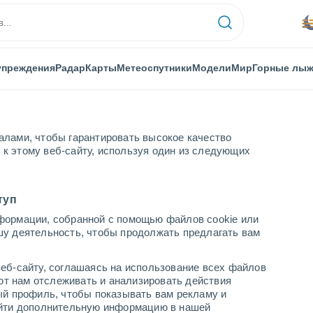
упреждения
Радар
Карты
Метеоспутники
Модели
Мир
Горные лы
алами, чтобы гарантировать высокое качество
к этому веб-сайту, используя один из следующих
де-Милфонтеш
туп
формации, собранной с помощью файлов cookie или
де-Милфонтеш
шу деятельность, чтобы продолжать предлагать вам
...
еб-сайту, соглашаясь на использование всех файлов
яют нам отслеживать и анализировать действия
По часам
ый профиль, чтобы показывать вам рекламу и
В ближайшие часы Грязь с
найти дополнительную информацию в нашей
пылью