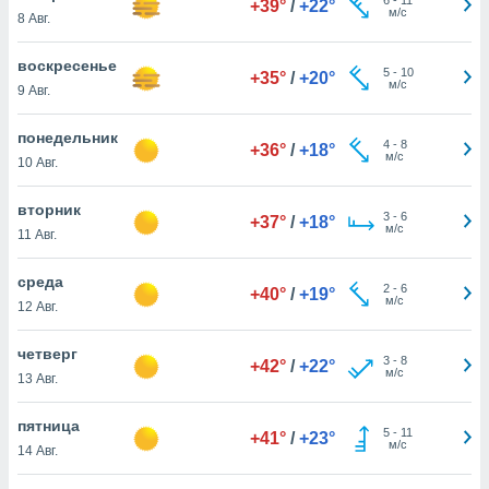
+39°
/
+22°
 и
м/с
8 Авг.
ть действия
я на веб-
воскресенье
же
5
-
10
+35°
/
+20°
м/с
пределенный
9 Авг.
обы
вам рекламу
понедельник
4
-
8
+36°
/
+18°
зированный
м/с
10 Авг.
го основе.
айти
вторник
ьную
3
-
6
+37°
/
+18°
м/с
11 Авг.
 в нашей
йлов cookie
ремя
среда
2
-
6
+40°
/
+19°
гласие,
м/с
12 Авг.
опку
спользования
четверг
 cookie
3
-
8
+42°
/
+22°
м/с
13 Авг.
нную в
и нашего
пятница
5
-
11
+41°
/
+23°
м/с
14 Авг.
ОГО ВЫ