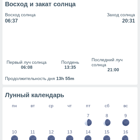
сервисов.
Восход и закат солнца
 наших 1199
Восход солнца
Заход солнца
неров
06:37
20:31
Последний луч
Первый луч солнца
Полдень
солнца
06:08
13:35
21:00
Продолжительность дня
13h 55m
Лунный календарь
пн
вт
ср
чт
пт
сб
вс
7
8
9
10
11
12
13
14
15
16