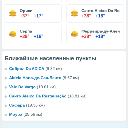
Орики
Санто Aleixo Da Resta
+37°
+17°
+38°
+18°
Серпа
Феррейра-ду-Алентеж
+39°
+19°
+38°
+18°
Ближайшие населенные пункты
Собрал Da ADICA
(9.32 км)
Aldeia Нова-де-Сан-Бенто
(9.67 км)
Vale De Vargo
(10.61 км)
Санто Aleixo Da Restauração
(18.81 км)
Сафара
(19.36 км)
Моура
(25.56 км)