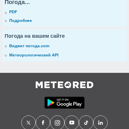
Погода...
PDF
Подробнее
Погода на вашем сайте
Виджет погода.com
Метеорологический API