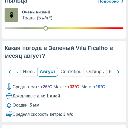
Пыльца
с помощью
Подробно
или
данных из
Очень низкий
чников,
Травы (5 #/m³)
и
вование
ие
х данных
Какая погода в Зеленый Vila Ficalho в
контента.
месяц
август
?
ные
и
ция
й
Июнь
Июль
Август
Сентябрь
Октябрь
Ноябрь
м
я
Средн. темп.:
+26°C
Макс.:
+33°C
Мин:
+19°C
рованная
Дождливые дни:
1
дней
нтент,
е
Осадки:
5 мм
сти рекламы
Средняя скорость ветра:
3 м/с
ие сведения
и и