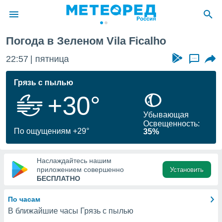
Погода в Зеленом Vila Ficalho
ие о
циальности
22:57
пятница
...
oda.com
)
Грязь с пылью
+30°
алами,
тировать
Убывающая
ество
Освещенность:
яемой
По ощущениям +29°
35%
. Вы можете
ступ к этому
используя
Наслаждайтесь нашим
едующих
приложением совершенно
Установить
БЕСПЛАТНО
файлы
По часам
олучить
В ближайшие часы Грязь с пылью
й доступ