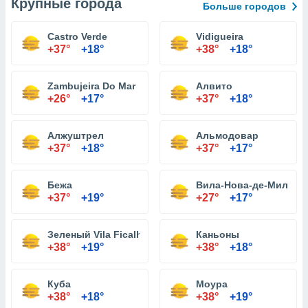
Крупные города
Больше городов
Castro Verde
Vidigueira
+37°
+18°
+38°
+18°
Zambujeira Do Mar
Алвито
+26°
+17°
+37°
+18°
Алжуштрел
Альмодовар
+37°
+18°
+37°
+17°
Бежа
Вила-Нова-де-Милфо
+37°
+19°
+27°
+17°
Зеленый Vila Ficalho
Каньоны
+38°
+19°
+38°
+18°
Куба
Моура
+38°
+18°
+38°
+19°