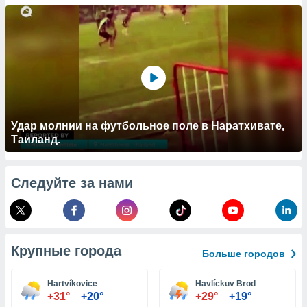
 и
ть действия
я на веб-
же
пределенный
обы
вам рекламу
зированный
го основе.
айти
Удар молнии на футбольное поле в Наратхивате,
ьную
Таиланд.
 в нашей
йлов cookie
ремя
Следуйте за нами
гласие,
опку
спользования
 cookie
нную в
Крупные города
и нашего
Больше городов
Hartvíkovice
Havlíckuv Brod
ОГО ВЫ
+31°
+20°
+29°
+19°