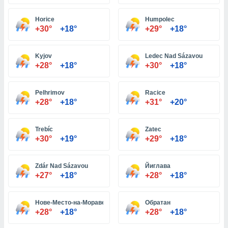
Horice
Humpolec
и,
+30°
+18°
+29°
+18°
 файлам
Kyjov
Ledec Nad Sázavou
примете
+28°
+18°
+30°
+18°
айлов
се равно
должать
Pelhrimov
Racice
ся нашим
+28°
+18°
+31°
+20°
pogoda.com.
ае мы
м, что
Trebíc
Zatec
овлены
+30°
+19°
+29°
+18°
айлы cookie,
обходимы
Zdár Nad Sázavou
Йиглава
ения
+27°
+18°
+28°
+18°
 веб-сайту,
файлы cookie
пользоваться
Нове-Место-на-Мораве
Обратан
 действий
+28°
+18°
+28°
+18°
рекламы или
рованного