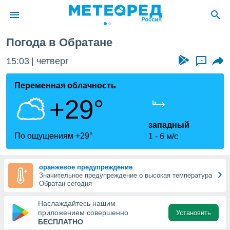
Погода в Обратане
ие о
циальности
15:03
четверг
...
oda.com
)
Переменная облачность
+29°
алами,
тировать
ество
западный
яемой
По ощущениям +29°
1
6 м/с
. Вы можете
ступ к этому
используя
оранжевое предупреждение
едующих
Значительное предупреждение о высокая температура
Обратан сегодня
файлы
Наслаждайтесь нашим
олучить
приложением совершенно
Установить
й доступ
БЕСПЛАТНО