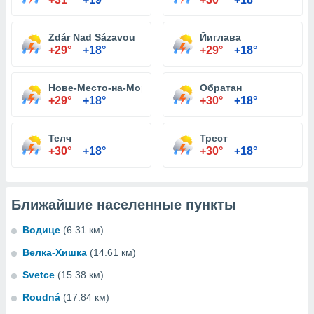
Zdár Nad Sázavou
Йиглава
+29°
+18°
+29°
+18°
Нове-Место-на-Мораве
Обратан
+29°
+18°
+30°
+18°
Телч
Трест
+30°
+18°
+30°
+18°
Ближайшие населенные пункты
Водице
(6.31 км)
Велка-Хишка
(14.61 км)
Svetce
(15.38 км)
Roudná
(17.84 км)