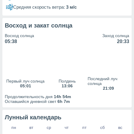
сервисов.
Средняя скорость ветра:
3 м/с
 наших 1199
неров
Восход и закат солнца
Восход солнца
Заход солнца
05:38
20:33
Последний луч
Первый луч солнца
Полдень
солнца
05:01
13:06
21:09
Продолжительность дня
14h 54m
Оставшийся дневной свет
6h 7m
Лунный календарь
пн
вт
ср
чт
пт
сб
вс