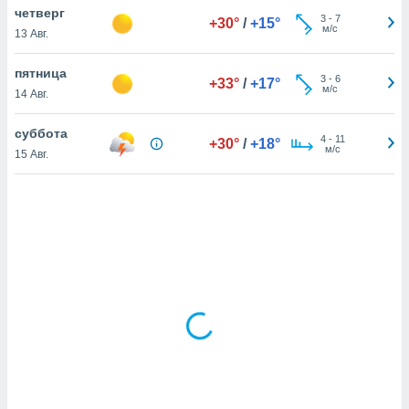
четверг
3
-
7
+30°
/
+15°
м/с
13 Авг.
и,
 файлам
пятница
3
-
6
+33°
/
+17°
м/с
14 Авг.
примете
айлов
суббота
4
-
11
+30°
/
+18°
се равно
м/с
15 Авг.
должать
ся нашим
pogoda.com.
ае мы
м, что
овлены
айлы cookie,
обходимы
ения
 веб-сайту,
файлы cookie
пользоваться
 действий
рекламы или
рованного