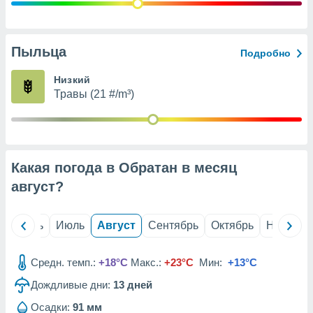
с помощью
или
данных из
чников,
Пыльца
Подробно
и
вование
Низкий
Травы (21 #/m³)
ие
х данных
контента.
ные
и
Какая погода в Обратан в месяц
ция
м
август
?
я
рованная
й
Июнь
Июль
Август
Сентябрь
Октябрь
Ноябрь
нтент,
е
сти рекламы
Средн. темп.:
+18°C
Макс.:
+23°C
Мин:
+13°C
Дождливые дни:
13
дней
ие сведения
и и
Осадки:
91 мм