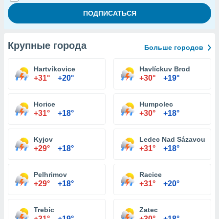
Крупные города
Больше городов
Hartvíkovice
Havlíckuv Brod
+31°
+20°
+30°
+19°
Horice
Humpolec
+31°
+18°
+30°
+18°
Kyjov
Ledec Nad Sázavou
+29°
+18°
+31°
+18°
Pelhrimov
Racice
+29°
+18°
+31°
+20°
Trebíc
Zatec
+31°
+19°
+30°
+18°