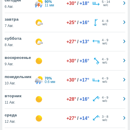
90%
 и
5
-
14
+30°
/
+18°
11 мм
м/с
6 Авг.
ть действия
я на веб-
же
завтра
4
-
8
+25°
/
+16°
пределенный
м/с
7 Авг.
обы
вам рекламу
суббота
4
-
9
зированный
+27°
/
+13°
м/с
8 Авг.
го основе.
айти
ьную
воскресенье
4
-
9
+30°
/
+16°
 в нашей
м/с
9 Авг.
йлов cookie
ремя
понедельник
70%
4
-
9
гласие,
+30°
/
+17°
0.6 мм
м/с
10 Авг.
опку
спользования
вторник
 cookie
4
-
9
+28°
/
+16°
м/с
нную в
11 Авг.
и нашего
среда
3
-
8
+27°
/
+14°
м/с
12 Авг.
ОГО ВЫ