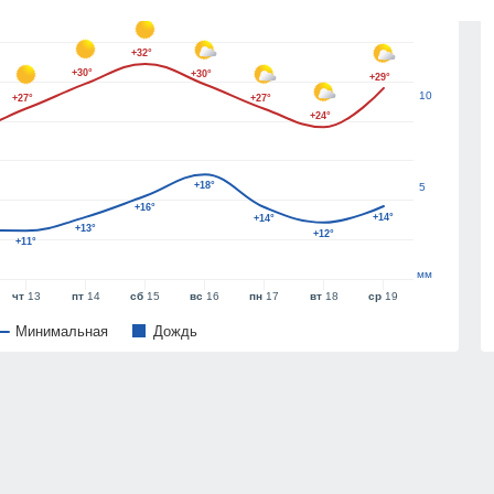
15
+32°
+30°
+30°
+29°
10
+27°
+27°
+24°
+18°
5
+16°
+14°
+14°
+13°
+12°
+11°
мм
чт
13
пт
14
сб
15
вс
16
пн
17
вт
18
ср
19
Минимальная
Дождь