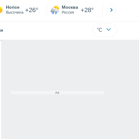
Horice
Москва
Санкт-
+26°
+28°
Высочина
Россия
Са
°C
жи