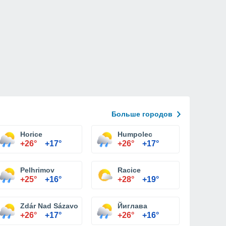
Больше городов
Horice
Humpolec
+26°
+17°
+26°
+17°
Pelhrimov
Racice
+25°
+16°
+28°
+19°
Zdár Nad Sázavou
Йиглава
+26°
+17°
+26°
+16°