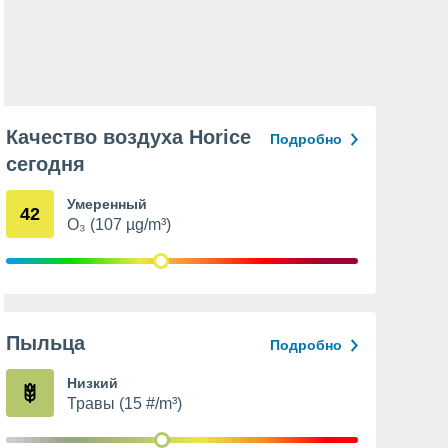
Качество воздуха Horice
Подробно
сегодня
Умеренный
42
O₃ (107 µg/m³)
Пыльца
Подробно
Низкий
Травы (15 #/m³)