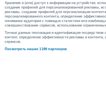
Хранение и (или) доступ к информации на устройстве, исп
3
-
8
м/с
4
-
8
м/с
4
-
9
м/с
создание профилей для персонализированной рекламы, ис
рекламы, создание профилей для персонализации контент
персонализированного контента, определение эффективнос
Погода в Horice cегодня
, 7 августа
понимание аудитории с помощью статистики или комбинаци
совершенствование сервисов, использование ограниченных
Солнечно
+26°
15:00
Точные данные геолокации и идентификация посредством с
Ощущаемая т.
+26°
контент, определение эффективности рекламы и контента, 
сервисов.
Солнечно
+26°
16:00
Посмотреть наших 1199 партнеров
Ощущаемая т.
+26°
Облачно и ясно
+25°
17:00
Ощущаемая т.
+26°
Облачно и ясно
+25°
18:00
Ощущаемая т.
+25°
Облачно и ясно
+24°
19:00
Ощущаемая т.
+25°