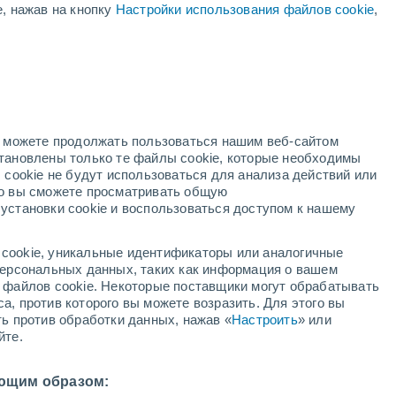
е, нажав на кнопку
Настройки использования файлов cookie
,
й
но можете продолжать пользоваться нашим веб-сайтом
становлены только те файлы cookie, которые необходимы
й радар
Метеоспутники
Модели
 cookie не будут использоваться для анализа действий или
ко вы сможете просматривать общую
установки cookie и воспользоваться доступом к нашему
недельник
вторник
среда
четверг
cookie, уникальные идентификаторы или аналогичные
10 Авг.
11 Авг.
12 Авг.
13 Авг.
 персональных данных, таких как информация о вашем
ы файлов cookie. Некоторые поставщики могут обрабатывать
а, против которого вы можете возразить. Для этого вы
ть против обработки данных, нажав «
Настроить
» или
60%
йте.
1.3 мм
31°
/
+18°
+25°
/
+15°
+24°
/
+12°
+27°
/
+11°
ющим образом: