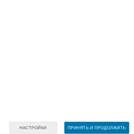
Лунный календарь
пн
вт
ср
чт
пт
сб
вс
7
8
9
10
11
12
13
14
15
16
17
18
19
20
НАСТРОЙКИ
ПРИНЯТЬ И ПРОДОЛЖИТЬ