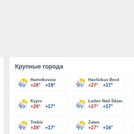
Крупные города
Hartvíkovice
Havlíckuv Brod
+28°
+19°
+27°
+17°
Kyjov
Ledec Nad Sázavou
+26°
+17°
+27°
+17°
Trebíc
Zatec
+28°
+17°
+27°
+16°