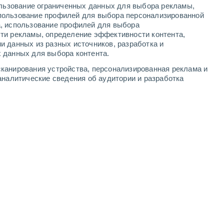
ользование ограниченных данных для выбора рекламы,
4
-
13
м/с
4
-
10
м/с
3
-
7
м/с
3
-
8
м/с
пользование профилей для выбора персонализированной
а, использование профилей для выбора
ти рекламы, определение эффективности контента,
и данных из разных источников, разработка и
 данных для выбора контента.
Северный
5 Средний
канирования устройства, персонализированная реклама и
3
-
8 м/с
FPS:
6-10
аналитические сведения об аудитории и разработка
Северный
4 Средний
3
-
8 м/с
FPS:
6-10
Северный
2 Низкий
3
-
8 м/с
FPS:
нет
Северный
1 Низкий
3
-
8 м/с
FPS:
нет
Северный
0 Низкий
3
-
7 м/с
FPS:
нет