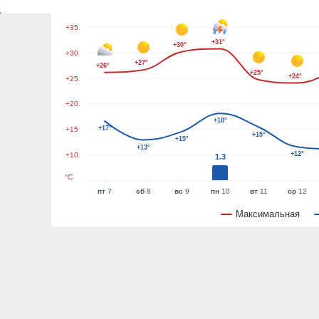
+40
+35
+31°
+30°
+30
+27°
+26°
+25°
+24°
+25
+20
+18°
+17°
+15
+15°
+15°
+13°
+12°
+10
1.3
°C
пт
7
сб
8
вс
9
пн
10
вт
11
ср
12
Максимальная