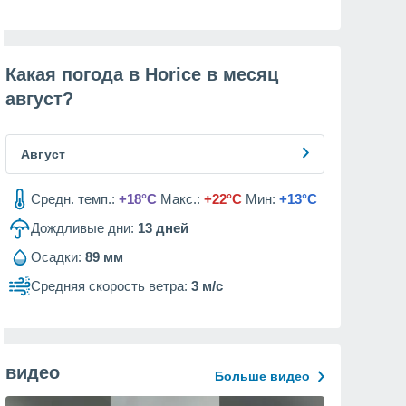
Какая погода в Horice в месяц
август
?
Август
Средн. темп.:
+18°C
Макс.:
+22°C
Мин:
+13°C
Дождливые дни:
13
дней
Осадки:
89 мм
Средняя скорость ветра:
3 м/с
видео
Больше видео