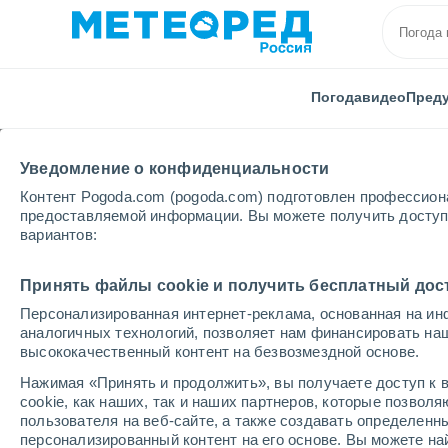
Погода
видео
Пред
Уведомление о конфиденциальности
Контент Pogoda.com (pogoda.com) подготовлен профессион
предоставляемой информации. Вы можете получить доступ 
вариантов:
Главная
Чешская республика
Высочина
Hori
Принять файлы cookie и получить бесплатный дос
Персонализированная интернет-реклама, основанная на ин
Погода в Horice
аналогичных технологий, позволяет нам финансировать на
высококачественный контент на безвозмездной основе.
15:07
пятница
Нажимая «Принять и продолжить», вы получаете доступ к в
cookie, как наших, так и наших партнеров, которые позвол
пользователя на веб-сайте, а также создавать определенн
Солнечно
персонализированный контент на его основе. Вы можете 