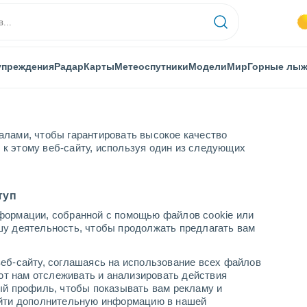
упреждения
Радар
Карты
Метеоспутники
Модели
Мир
Горные лы
алами, чтобы гарантировать высокое качество
к этому веб-сайту, используя один из следующих
ce
туп
формации, собранной с помощью файлов cookie или
шу деятельность, чтобы продолжать предлагать вам
...
еб-сайту, соглашаясь на использование всех файлов
яют нам отслеживать и анализировать действия
По часам
ый профиль, чтобы показывать вам рекламу и
В ближайшие часы переменная
найти дополнительную информацию в нашей
облачность