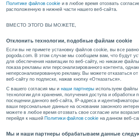
Политике файлов cookie
и в любое время отозвать согласи
+26°
расположенную в нижней части нашего веб-сайта.
ВМЕСТО ЭТОГО ВЫ МОЖЕТЕ,
Северны
По ощущениям +26°
3
-
8 м/с
Отклонить технологии, подобные файлам cookie
Если вы не примете установку файлов cookie, вы все рав
pogoda.com. В этом случае мы сообщаем вам, что будут у
Погода на 1 – 7 дней
Карта облачности
Дождево
для обеспечения навигации по веб-сайту, но никакие файлы
показа рекламы или персонализированного контента, одна
неперсонализированную рекламу. Вы можете отказаться от 
веб-сайту по подписке, нажав кнопку «Отказаться».
завтра
воскресенье
по
cегодня
С вашего согласия мы и
наши партнеры
используем файлы 
8 Авг.
9 Авг.
7 Авг.
технологии для хранения, получения доступа и обработки
посещении данного веб-сайта, IP-адреса и идентификатор
ваши персональные данные на основании законного интерес
можете в любое время отозвать свое согласие или возрази
50%
перейдя к нашей
Политики файлов cookie
на данном веб-са
0.5 мм
+27°
/
+13°
+30°
/
+15°
+
+26°
/
+17°
Мы и наши партнеры обрабатываем данные следу