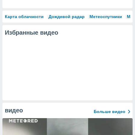
Карта облачности
Дождевой радар
Метеоспутники
Мо
Избранные видео
видео
Больше видео