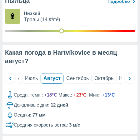
Пыльца
с помощью
Подробно
или
данных из
Низкий
чников,
Травы (14 #/m³)
и
вование
ие
х данных
Какая погода в Hartvíkovice в месяц
контента.
август
?
ные
и
ция
й
Июнь
Июль
Август
Сентябрь
Октябрь
Ноябрь
м
я
Средн. темп.:
+18°C
Макс.:
+23°C
Мин:
+13°C
рованная
Дождливые дни:
12
дней
нтент,
е
Осадки:
77 мм
сти рекламы
Средняя скорость ветра:
3 м/с
ие сведения
и и