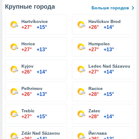
Крупные города
Больше городов
Hartvíkovice
Havlíckuv Brod
+27°
+15°
+26°
+14°
Horice
Humpolec
+27°
+13°
+27°
+13°
Kyjov
Ledec Nad Sázavou
+26°
+14°
+27°
+14°
Pelhrimov
Racice
+26°
+13°
+28°
+15°
Trebíc
Zatec
+27°
+15°
+28°
+14°
Zdár Nad Sázavou
Йиглава
+26°
+14°
+26°
+13°