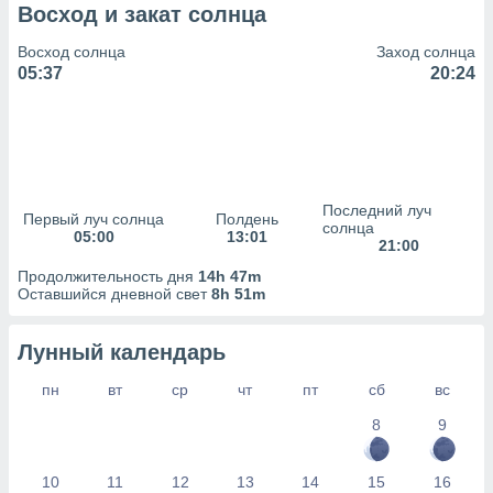
сервисов.
Восход и закат солнца
 наших 1199
Восход солнца
Заход солнца
неров
05:37
20:24
Последний луч
Первый луч солнца
Полдень
солнца
05:00
13:01
21:00
Продолжительность дня
14h 47m
Оставшийся дневной свет
8h 51m
Лунный календарь
пн
вт
ср
чт
пт
сб
вс
8
9
10
11
12
13
14
15
16