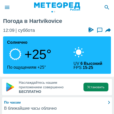
Погода в Hartvíkovice
ие о
циальности
12:09
суббота
...
oda.com
)
Солнечно
+25°
алами,
тировать
ество
UV
6 Высокий
яемой
По ощущениям +25°
FPS
15-25
. Вы можете
ступ к этому
используя
Наслаждайтесь нашим
едующих
приложением совершенно
Установить
БЕСПЛАТНО
файлы
По часам
олучить
В ближайшие часы облачно
й доступ