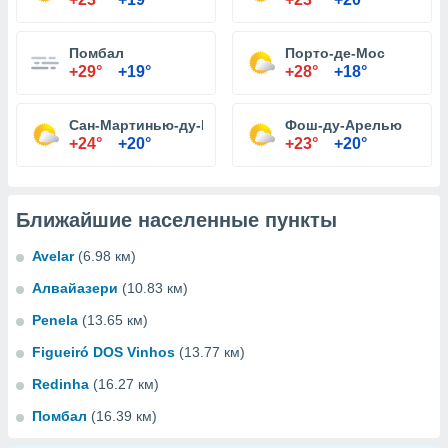
Помбал
Порто-де-Мос
+29°
+19°
+28°
+18°
Сан-Мартинью-ду-Порту
Фош-ду-Арелью
+24°
+20°
+23°
+20°
Ближайшие населенные пункты
Avelar
(6.98 км)
Алвайазери
(10.83 км)
Penela
(13.65 км)
Figueiró DOS Vinhos
(13.77 км)
Redinha
(16.27 км)
Помбал
(16.39 км)