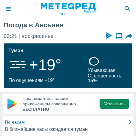
Погода в Ансьяне
ие о
циальности
03:21
воскресенье
...
oda.com
)
Туман
+19°
алами,
тировать
Убывающая
ество
Освещенность:
яемой
По ощущениям +19°
15%
. Вы можете
ступ к этому
используя
Наслаждайтесь нашим
едующих
приложением совершенно
Установить
БЕСПЛАТНО
файлы
По часам
олучить
В ближайшие часы ожидается туман
й доступ