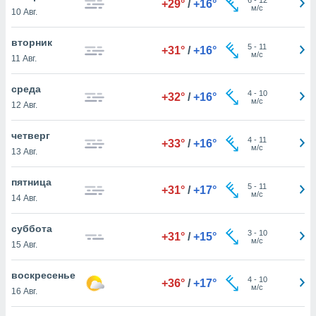
+29°
/
+16°
 и
м/с
10 Авг.
ть действия
я на веб-
вторник
же
5
-
11
+31°
/
+16°
м/с
пределенный
11 Авг.
обы
вам рекламу
среда
4
-
10
+32°
/
+16°
зированный
м/с
12 Авг.
го основе.
айти
четверг
ьную
4
-
11
+33°
/
+16°
м/с
13 Авг.
 в нашей
йлов cookie
ремя
пятница
5
-
11
+31°
/
+17°
гласие,
м/с
14 Авг.
опку
спользования
суббота
 cookie
3
-
10
+31°
/
+15°
м/с
15 Авг.
нную в
и нашего
воскресенье
4
-
10
+36°
/
+17°
м/с
16 Авг.
ОГО ВЫ