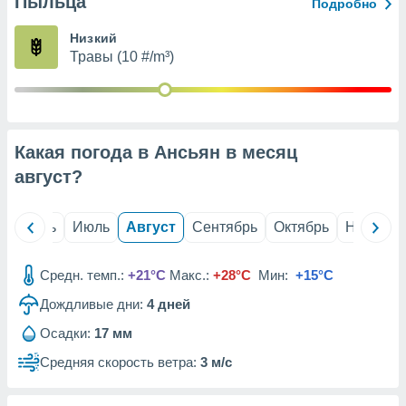
Пыльца
с помощью
Подробно
или
данных из
Низкий
чников,
Травы (10 #/m³)
и
вование
ие
х данных
Какая погода в Ансьян в месяц
контента.
август
?
ные
и
ция
й
Июнь
Июль
Август
Сентябрь
Октябрь
Ноябрь
м
я
Средн. темп.:
+21°C
Макс.:
+28°C
Мин:
+15°C
рованная
Дождливые дни:
4
дней
нтент,
е
Осадки:
17 мм
сти рекламы
Средняя скорость ветра:
3 м/с
ие сведения
и и