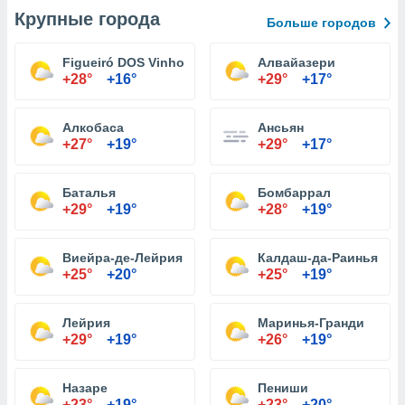
Крупные города
Больше городов
Figueiró DOS Vinhos
Алвайазери
+28°
+16°
+29°
+17°
Алкобаса
Ансьян
+27°
+19°
+29°
+17°
Баталья
Бомбаррал
+29°
+19°
+28°
+19°
Виейра-де-Лейрия
Калдаш-да-Раинья
+25°
+20°
+25°
+19°
Лейрия
Маринья-Гранди
+29°
+19°
+26°
+19°
Назаре
Пениши
+23°
+19°
+23°
+20°