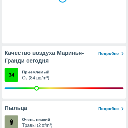
(или) доступ
и на
ие
х данных
рекламы,
рофилей для
рованной
Качество воздуха Маринья-
пользование
Подробно
ля выбора
Гранди сегодня
рованной
здание
Приемлемый
ля
34
O₃ (84 µg/m³)
ции
спользование
ля выбора
рованного
пределение
сти
Пыльца
Подробно
ределение
сти
Очень низкий
онимание
Травы (2 #/m³)