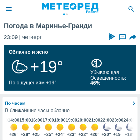
Погода в Маринье-Гранди
ие о
циальности
23:09
четверг
...
oda.com
)
Облачно и ясно
+19°
алами,
тировать
Убывающая
ество
Освещенность:
яемой
По ощущениям +19°
46%
. Вы можете
ступ к этому
используя
По часам
едующих
В ближайшие часы облачно
3:00
14:00
15:00
16:00
17:00
18:00
19:00
20:00
21:00
22:00
23:00
24:00
файлы
олучить
й доступ
26°
+26°
+26°
+25°
+25°
+24°
+23°
+22°
+20°
+20°
+19°
+19°