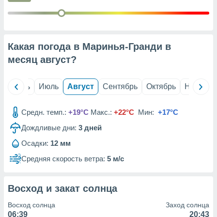
с помощью
или
данных из
чников,
и
Какая погода в Маринья-Гранди в
вование
месяц
август
?
ие
х данных
контента.
й
Июнь
Июль
Август
Сентябрь
Октябрь
Ноябрь
ные
и
Средн. темп.:
+19°C
Макс.:
+22°C
Мин:
+17°C
ция
м
Дождливые дни:
3
дней
я
Осадки:
12 мм
рованная
Средняя скорость ветра:
5 м/с
нтент,
е
сти рекламы
Восход и закат солнца
ие сведения
Восход солнца
Заход солнца
и и
06:39
20:43