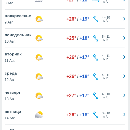
м/с
 и
8 Авг.
ть действия
я на веб-
воскресенье
4
-
10
же
+26°
/
+19°
м/с
9 Авг.
пределенный
обы
понедельник
вам рекламу
5
-
11
+25°
/
+18°
м/с
зированный
10 Авг.
го основе.
айти
вторник
4
-
11
+26°
/
+17°
ьную
м/с
11 Авг.
 в нашей
йлов cookie
среда
ремя
4
-
11
+26°
/
+18°
м/с
гласие,
12 Авг.
опку
спользования
четверг
4
-
10
+27°
/
+17°
 cookie
м/с
13 Авг.
нную в
и нашего
пятница
3
-
10
+26°
/
+18°
м/с
14 Авг.
ОГО ВЫ