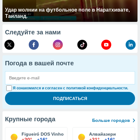
Удар молнии на футбольное поле в Наратхивате,
Таиланд.
Следуйте за нами
Погода в вашей почте
Я ознакомился и согласен с политикой конфиденциальности.
Крупные города
Больше городов
Figueiró DOS Vinhos
Алвайазери
+30°
+16°
+31°
+16°