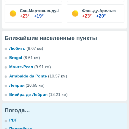
Сан-Мартинью-ду-Порту
Фош-ду-Арелью
+23°
+19°
+23°
+20°
Ближайшие населенные пункты
Любить
(8.07 км)
Brogal
(8.61 км)
Монте-Реал
(9.91 км)
Arrabalde da Ponte
(10.57 км)
Лейрия
(10.65 км)
Виейра-де-Лейрия
(13.21 км)
Погода...
PDF
Подробнее