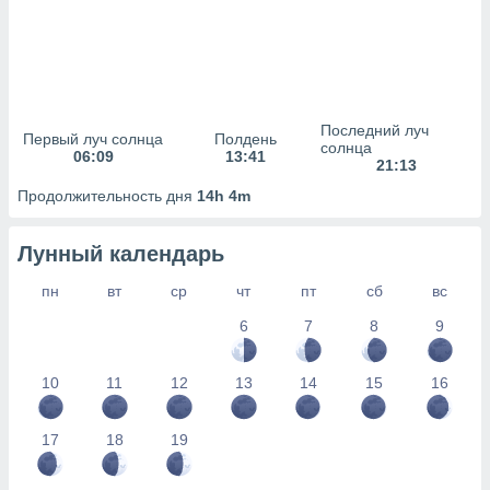
сервисов.
 наших 1199
неров
Последний луч
Первый луч солнца
Полдень
солнца
06:09
13:41
21:13
Продолжительность дня
14h 4m
Лунный календарь
пн
вт
ср
чт
пт
сб
вс
6
7
8
9
10
11
12
13
14
15
16
17
18
19