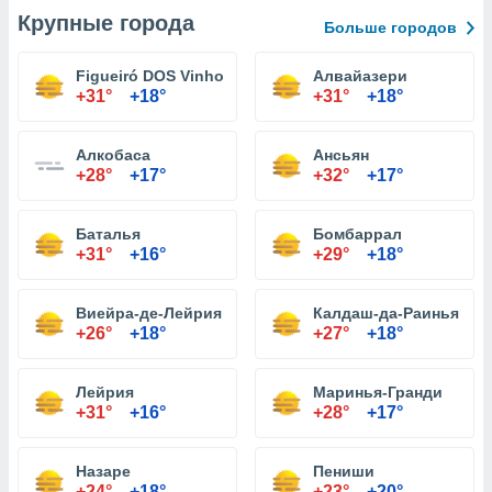
Крупные города
Больше городов
Figueiró DOS Vinhos
Алвайазери
+31°
+18°
+31°
+18°
Алкобаса
Ансьян
+28°
+17°
+32°
+17°
Баталья
Бомбаррал
+31°
+16°
+29°
+18°
Виейра-де-Лейрия
Калдаш-да-Раинья
+26°
+18°
+27°
+18°
Лейрия
Маринья-Гранди
+31°
+16°
+28°
+17°
Назаре
Пениши
+24°
+18°
+23°
+20°