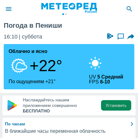
Погода в Пениши
ие о
циальности
16:10
суббота
...
oda.com
)
Облачно и ясно
+22°
алами,
тировать
ество
UV
5 Средний
яемой
По ощущениям +21°
FPS
6-10
. Вы можете
ступ к этому
используя
Наслаждайтесь нашим
едующих
приложением совершенно
Установить
БЕСПЛАТНО
файлы
По часам
олучить
В ближайшие часы переменная облачность
й доступ