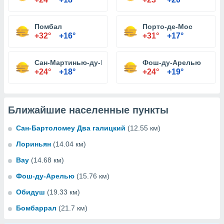
Помбал
Порто-де-Мос
+32°
+16°
+31°
+17°
Сан-Мартинью-ду-Порту
Фош-ду-Арелью
+24°
+18°
+24°
+19°
Ближайшие населенные пункты
Сан-Бартоломеу Два галицкий
(12.55 км)
Лориньян
(14.04 км)
Вау
(14.68 км)
Фош-ду-Арелью
(15.76 км)
Обидуш
(19.33 км)
Бомбаррал
(21.7 км)