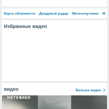
Карта облачности
Дождевой радар
Метеоспутники
Мо
Избранные видео
видео
Больше видео