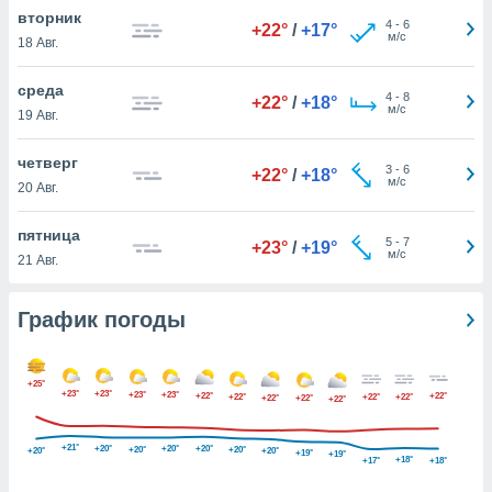
днако вы
вторник
4
-
6
+22°
/
+17°
сматривать
м/с
18 Авг.
изированную
среда
4
-
8
 можете
+22°
/
+18°
м/с
19 Авг.
от установки
ться
четверг
3
-
6
+22°
/
+18°
нашему веб-
м/с
20 Авг.
дписке,
у
пятница
5
-
7
».
+23°
/
+19°
м/с
21 Авг.
гласия мы и
ры
График погоды
 файлы
кальные
торы или
 технологии
+25°
+23°
+23°
+23°
+23°
+22°
+22°
+22°
+22°
+22°
+22°
+22°
+22°
я,
оступа и
ерсональных
+21°
+20°
+20°
+20°
+20°
+20°
+20°
+20°
+19°
+19°
+18°
+17°
+18°
их как
 о вашем