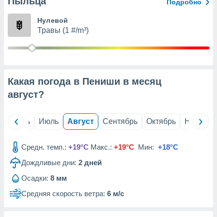
Пыльца
с помощью
Подробно
или
данных из
Нулевой
чников,
Травы (1 #/m³)
и
вование
ие
х данных
Какая погода в Пениши в месяц
контента.
август
?
ные
и
ция
й
Июнь
Июль
Август
Сентябрь
Октябрь
Ноябрь
м
я
Средн. темп.:
+19°C
Макс.:
+19°C
Мин:
+18°C
рованная
Дождливые дни:
2
дней
нтент,
е
Осадки:
8 мм
сти рекламы
Средняя скорость ветра:
6 м/с
ие сведения
и и