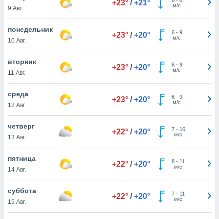
+23°
/
+21°
 и
м/с
9 Авг.
ть действия
я на веб-
понедельник
же
6
-
9
+23°
/
+20°
м/с
пределенный
10 Авг.
обы
вам рекламу
вторник
6
-
9
+23°
/
+20°
зированный
м/с
11 Авг.
го основе.
айти
среда
ьную
6
-
9
+23°
/
+20°
м/с
12 Авг.
 в нашей
йлов cookie
ремя
четверг
7
-
10
+22°
/
+20°
гласие,
м/с
13 Авг.
опку
спользования
пятница
 cookie
8
-
11
+22°
/
+20°
м/с
14 Авг.
нную в
и нашего
суббота
7
-
11
+22°
/
+20°
м/с
15 Авг.
ОГО ВЫ