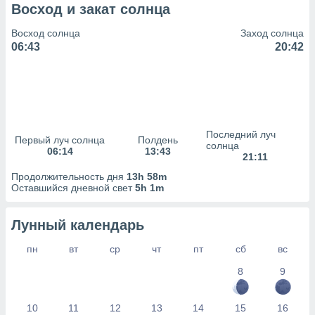
сервисов.
Восход и закат солнца
 наших 1199
Восход солнца
Заход солнца
неров
06:43
20:42
Последний луч
Первый луч солнца
Полдень
солнца
06:14
13:43
21:11
Продолжительность дня
13h 58m
Оставшийся дневной свет
5h 1m
Лунный календарь
пн
вт
ср
чт
пт
сб
вс
8
9
10
11
12
13
14
15
16