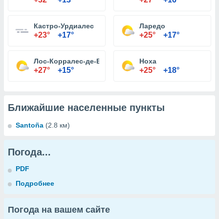
Кастро-Урдиалес
Ларедо
+23°
+17°
+25°
+17°
Лос-Корралес-де-Буэльна
Ноха
+27°
+15°
+25°
+18°
Ближайшие населенные пункты
Santoña
(2.8 км)
Погода...
PDF
Подробнее
Погода на вашем сайте