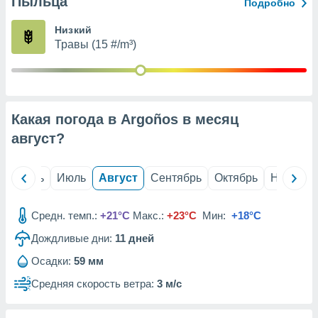
Пыльца
с помощью
Подробно
или
данных из
Низкий
чников,
Травы (15 #/m³)
и
вование
ие
х данных
Какая погода в Argoños в месяц
контента.
август
?
ные
и
ция
й
Июнь
Июль
Август
Сентябрь
Октябрь
Ноябрь
м
я
Средн. темп.:
+21°C
Макс.:
+23°C
Мин:
+18°C
рованная
Дождливые дни:
11
дней
нтент,
е
Осадки:
59 мм
сти рекламы
Средняя скорость ветра:
3 м/с
ие сведения
и и