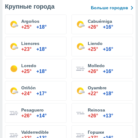
Крупные города
Больше городов
Argoños
Cabuérniga
+25°
+18°
+26°
+16°
Liencres
Liendo
+23°
+18°
+25°
+16°
Loredo
Molledo
+25°
+18°
+26°
+16°
Oriñón
Oyambre
+24°
+17°
+22°
+18°
Pesaguero
Reinosa
+26°
+14°
+26°
+13°
Valderredible
Горшки
+32°
+13°
+27°
+16°